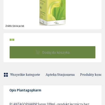
Źródło:
Gdzie po lek
■■
Dodaj do koszyka
Wszystkie kategorie
Apteka Stacjonarna
Produkty konop
Opis Plantagopharm
PLANTAGOPHARM Syrop 100ml - produkt leczniczy bez