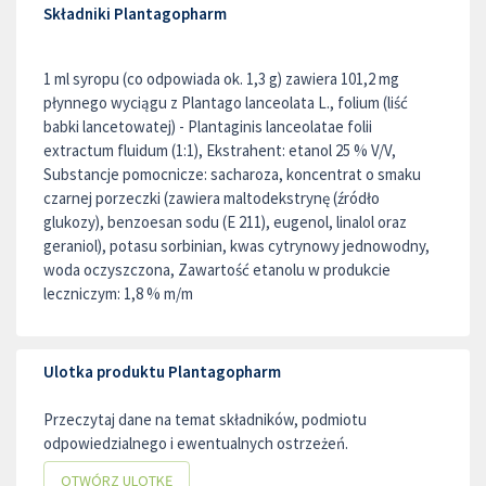
Składniki Plantagopharm
1 ml syropu (co odpowiada ok. 1,3 g) zawiera 101,2 mg
płynnego wyciągu z Plantago lanceolata L., folium (liść
babki lancetowatej) - Plantaginis lanceolatae folii
extractum fluidum (1:1), Ekstrahent: etanol 25 % V/V,
Substancje pomocnicze: sacharoza, koncentrat o smaku
czarnej porzeczki (zawiera maltodekstrynę (źródło
glukozy), benzoesan sodu (E 211), eugenol, linalol oraz
geraniol), potasu sorbinian, kwas cytrynowy jednowodny,
woda oczyszczona, Zawartość etanolu w produkcie
leczniczym: 1,8 % m/m
Ulotka produktu Plantagopharm
Przeczytaj dane na temat składników, podmiotu
odpowiedzialnego i ewentualnych ostrzeżeń.
OTWÓRZ ULOTKĘ