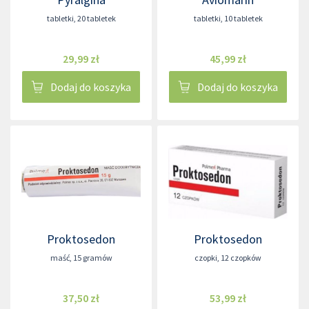
tabletki
,
20 tabletek
tabletki
,
10 tabletek
29,99 zł
45,99 zł
Dodaj do koszyka
Dodaj do koszyka
Proktosedon
Proktosedon
maść
,
15 gramów
czopki
,
12 czopków
37,50 zł
53,99 zł