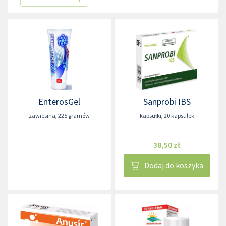
EnterosGel
Sanprobi IBS
zawiesina
,
225 gramów
kapsułki
,
20 kapsułek
38,50 zł
Dodaj do koszyka