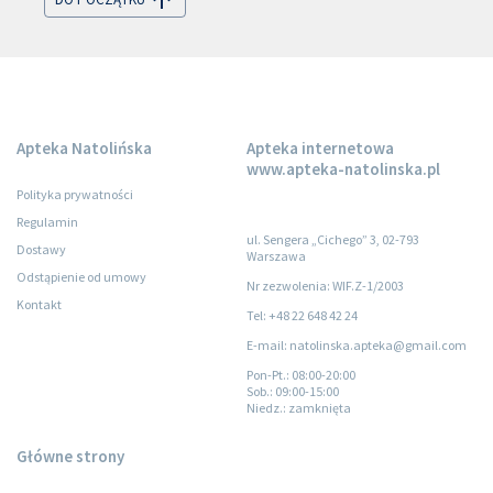
Apteka Natolińska
Apteka internetowa
www.apteka-natolinska.pl
Polityka prywatności
Regulamin
ul. Sengera „Cichego” 3, 02-793
Dostawy
Warszawa
Odstąpienie od umowy
Nr zezwolenia: WIF.Z-1/2003
Kontakt
Tel: +48 22 648 42 24
E-mail: natolinska.apteka@gmail.com
Pon-Pt.
: 08:00-20:00
Sob.
: 09:00-15:00
Niedz.
: zamknięta
Główne strony