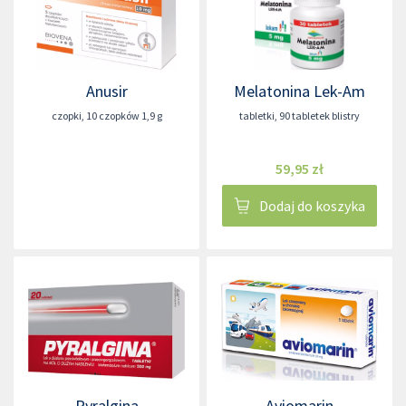
Anusir
Melatonina Lek-Am
czopki
,
10 czopków 1,9 g
tabletki
,
90 tabletek blistry
59,95 zł
Dodaj do koszyka
Pyralgina
Aviomarin