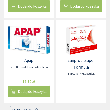
Dodaj do koszyka
Dodaj do koszyka
Apap
Sanprobi Super
Formula
tabletki powlekane
,
24 tabletki
kapsułki
,
40 kapsułek
19,50 zł
Dodaj do koszyka
DO POCZĄTKU