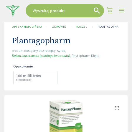
Wyszukaj
produkt
APTEKA NATOLIŃSKA
›
ZDROWIE
›
KASZEL
›
PLANTAGOPHARM
Plantagopharm
produkt dostępny bez recepty
,
syrop
,
Babka lancetowata (plantago lanceolata)
,
Phytopharm Klęka
Opakowanie
:
100 mililitrów
niedostępny