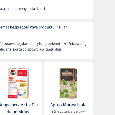
u, niedostępnym dla dzieci.
 temat bezpieczeństwa produktu Insulan
ć stosowane jako substytut (zamiennik) zróżnicowanej
alecanej porcji do spożycia w ciągu dnia.
Doppelherz Aktiv Dla
Apteo Morwa biała
diabetyków
liście
,
20 torebek 2 gramy