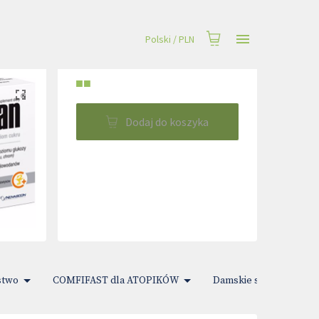
Polski
/
PLN
■■
Dodaj do koszyka
stwo
COMFIFAST dla ATOPIKÓW
Damskie sprawy