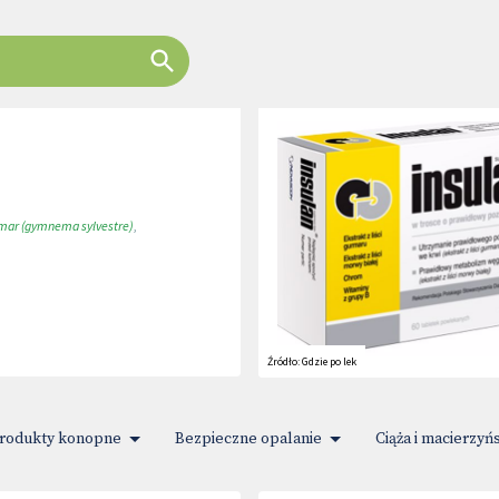
mar (gymnema sylvestre)
,
Źródło:
Gdzie po lek
rodukty konopne
Bezpieczne opalanie
Ciąża i macierzyń