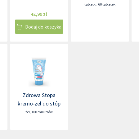
tabletki
,
60 tabletek
42,99 zł
Dodaj do koszyka
Zdrowa Stopa
kremo-żel do stóp
żel
,
100 mililitrów