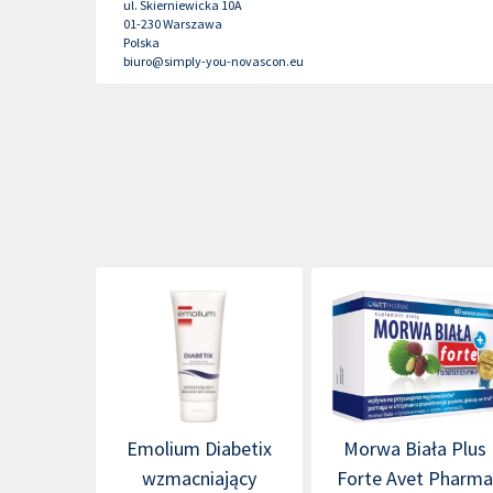
ul. Skierniewicka 10A
01-230
Warszawa
Polska
biuro@simply-you-novascon.eu
Emolium Diabetix
Morwa Biała Plus
wzmacniający
Forte Avet Pharm