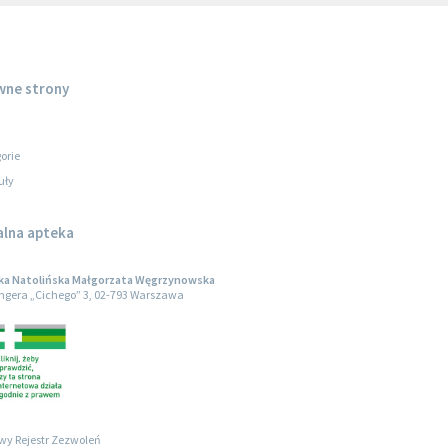
wne strony
orie
uły
alna apteka
ka Natolińska Małgorzata Węgrzynowska
engera „Cichego” 3, 02-793 Warszawa
wy Rejestr Zezwoleń