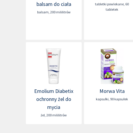
balsam do ciała
tabletki powlekane
,
60
tabletek
balsam
,
200 mililitrów
Emolium Diabetix
Morwa Vita
ochronny żel do
kapsułki
,
90 kapsułek
mycia
żel
,
200 mililitrów