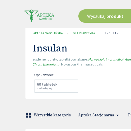
Wyszukaj
produkt
APTEKA NATOLIŃSKA
›
DLA DIABETYKA
›
INSULAN
Insulan
suplement diety
,
tabletki powlekane
,
Morwa biała (morus alba)
,
Gur
Chrom (chromium)
,
Novascon Pharmaceuticals
Opakowanie
:
60 tabletek
niedostępny
Wszystkie kategorie
Apteka Stacjonarna
P