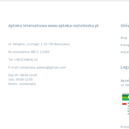
Apteka internetowa
www.apteka-natolinska.pl
Głó
Blog
ul. Sengera „Cichego” 3, 02-793 Warszawa
Kateg
Nr zezwolenia: WIF.Z-1/2003
Artyk
Tel: +48 22 648 42 24
Leg
E-mail: natolinska.apteka@gmail.com
Pon-Pt.
: 08:00-20:00
Sob.
: 09:00-15:00
Apte
Niedz.
: zamknięta
ul. S
Krajo