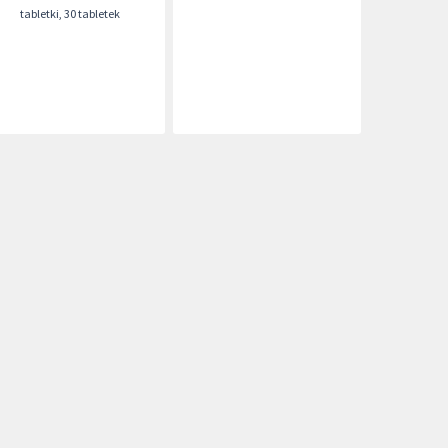
tabletki
,
30 tabletek