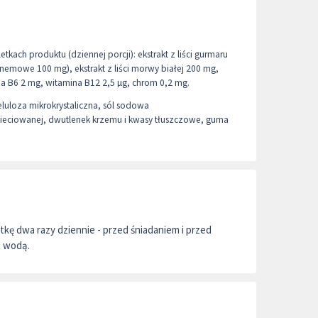
tkach produktu (dziennej porcji): ekstrakt z liści gurmaru
mowe 100 mg), ekstrakt z liści morwy białej 200 mg,
a B6 2 mg, witamina B12 2,5 µg, chrom 0,2 mg.
luloza mikrokrystaliczna, sól sodowa
sieciowanej, dwutlenek krzemu i kwasy tłuszczowe, guma
kę dwa razy dziennie - przed śniadaniem i przed
ć wodą.