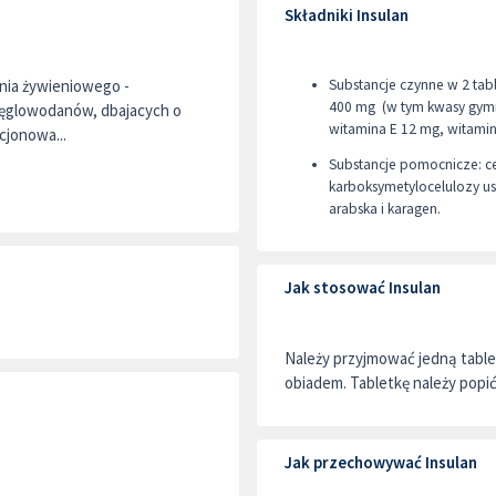
Składniki Insulan
nia żywieniowego -
Substancje czynne w 2 table
400 mg (w tym kwasy gymne
węglowodanów, dbajacych o
witamina E 12 mg, witamin
cjonowa...
Substancje pomocnicze: ce
karboksymetylocelulozy u
arabska i karagen.
Jak stosować Insulan
Należy przyjmować jedną tablet
obiadem. Tabletkę należy popi
Jak przechowywać Insulan