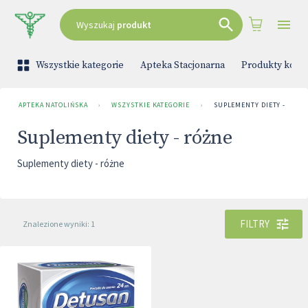
Wyszukaj
produkt
Wszystkie kategorie
Apteka Stacjonarna
Produkty kono
APTEKA NATOLIŃSKA
›
WSZYSTKIE KATEGORIE
›
SUPLEMENTY DIETY - RÓŻN
Suplementy diety - różne
Suplementy diety - różne
FILTRY
Znalezione wyniki: 1