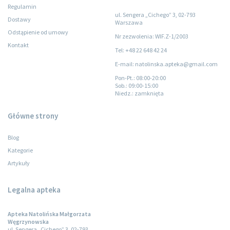
Regulamin
ul. Sengera „Cichego” 3, 02-793
Dostawy
Warszawa
Odstąpienie od umowy
Nr zezwolenia: WIF.Z-1/2003
Kontakt
Tel: +48 22 648 42 24
E-mail: natolinska.apteka@gmail.com
Pon-Pt.
: 08:00-20:00
Sob.
: 09:00-15:00
Niedz.
: zamknięta
Główne strony
Blog
Kategorie
Artykuły
Legalna apteka
Apteka Natolińska Małgorzata
Węgrzynowska
ul. Sengera „Cichego” 3, 02-793