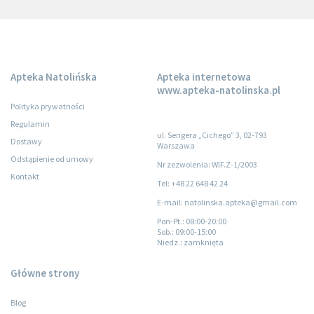
Apteka Natolińska
Apteka internetowa
www.apteka-natolinska.pl
Polityka prywatności
Regulamin
ul. Sengera „Cichego” 3, 02-793
Dostawy
Warszawa
Odstąpienie od umowy
Nr zezwolenia: WIF.Z-1/2003
Kontakt
Tel: +48 22 648 42 24
E-mail: natolinska.apteka@gmail.com
Pon-Pt.
: 08:00-20:00
Sob.
: 09:00-15:00
Niedz.
: zamknięta
Główne strony
Blog