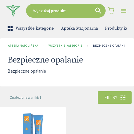
Wyszukaj
produkt
Wszystkie kategorie
Apteka Stacjonarna
Produkty kono
APTEKA NATOLIŃSKA
›
WSZYSTKIE KATEGORIE
›
BEZPIECZNE OPALANIE
Bezpieczne opalanie
Bezpieczne opalanie
FILTRY
Znalezione wyniki: 1