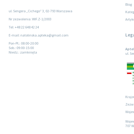
Blog
ul. Sengera „Cichego” 3, 02-793 Warszawa
Kateg
Nr zezwolenia: WIF.Z-1/2003
Artyk
Tel: +48 22 648 42 24
Leg
E-mail: natolinska.apteka@gmail.com
Pon-Pt.
: 08:00-20:00
Sob.
: 09:00-15:00
Apte
Niedz.
: zamknięta
ul. S
Krajo
Zezwo
Wojew
Wojew
707 W