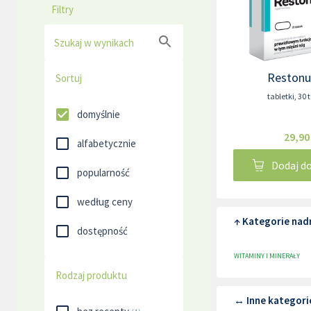
Filtry
Szukaj w wynikach
Reston
Sortuj
tabletki
,
30 
domyślnie
29,90
alfabetycznie
Dodaj d
popularność
według ceny
↑ Kategorie nad
dostępność
WITAMINY I MINERAŁY
Rodzaj produktu
↔ Inne kategorie