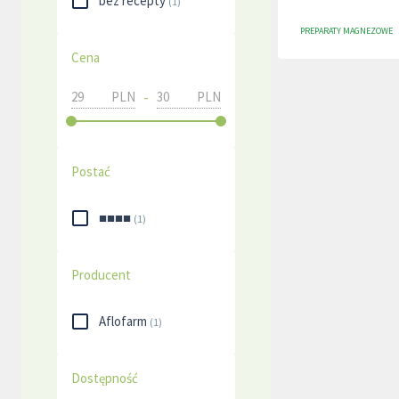
bez recepty
(
1
)
PREPARATY MAGNEZOWE
Cena
-
PLN
PLN
Postać
■■■■
(
1
)
Producent
Aflofarm
(
1
)
Dostępność