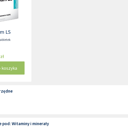
um LS
tabletek
 zł
o koszyka
rzędne
 pod: Witaminy i minerały