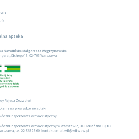
orie
uły
alna apteka
ka Natolińska Małgorzata Węgrzynowska
engera „Cichego” 3, 02-793 Warszawa
wy Rejestr Zezwoleń
lenie na prowadzenie apteki
ódzki Inspektorat Farmaceutyczny
ódzki Inspektorat Farmaceutyczny w Warszawie, ul. Floriańska 10, 03-
arszawa, tel. 22 628 28 60, kontakt email wif@wif.waw.pl