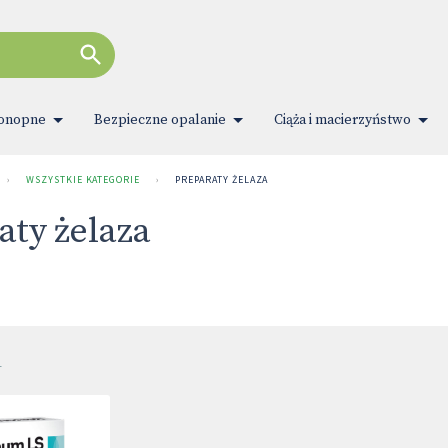
konopne
Bezpieczne opalanie
Ciąża i macierzyństwo
›
WSZYSTKIE KATEGORIE
›
PREPARATY ŻELAZA
aty żelaza
1