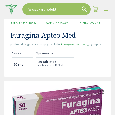
Wyszukaj
produkt
APTEKA NATOLIŃSKA
›
DAMSKIE SPRAWY
›
HIGIENA INTYMNA
›
FUR
Furagina Apteo Med
produkt dostępny bez recepty
,
tabletki
,
Furazydyna (furazidin)
,
Synoptis
Dawka
:
Opakowanie
:
30 tabletek
50 mg
dostępny
,
cena
16,90 zł