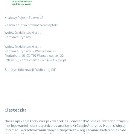
Krajowy Rejestr Zezwoleń
Zezwolenie na prowadzenie apteki
Wojewódzki Inspektorat
Farmaceutyczny
Wojewódzki Inspektorat
Farmaceutyczny w Warszawie, ul.
Floriańska 10, 03-707 Warszawa, tel. 22
628 28 60, kontakt email wif@wif.waw.pl
Biuletyn Informacji Publicznej GIF
Ciasteczka
Nasza aplikacja korzysta z plików cookies ("ciasteczka") dla celów technicznych
(np. logowanie) i dla statystyk oraz analizy UX (Google Analytics, Hotjar). Więcej
informacji o przetwarzaniu danych znajdziesz w regulaminie. Preferencje co do