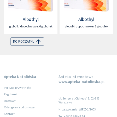
Albothyl
Albothyl
globulki dopochwowe
,
6 globulek
globulki dopochwowe
,
6 globulek
DO POCZĄTKU
Apteka Natolińska
Apteka internetowa
www.apteka-natolinska.pl
Polityka prywatności
Regulamin
ul. Sengera „Cichego” 3, 02-793
Dostawy
Warszawa
Odstąpienie od umowy
Nr zezwolenia: WIF.Z-1/2003
Kontakt
Tel: +48 22 648 42 24