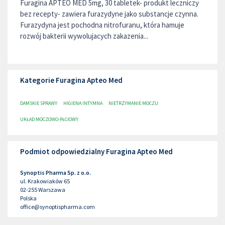
Furagina APTEO MED 5mg, 30 tabletek- produkt leczniczy
bez recepty- zawiera furazydyne jako substancje czynna.
Furazydyna jest pochodna nitrofuranu, która hamuje
rozwój bakterii wywolujacych zakazenia...
Kategorie Furagina Apteo Med
DAMSKIE SPRAWY
HIGIENA INTYMNA
NIETRZYMANIE MOCZU
UKŁAD MOCZOWO-PŁCIOWY
Podmiot odpowiedzialny Furagina Apteo Med
Synoptis Pharma Sp. z o.o.
ul. Krakowiaków 65
02-255
Warszawa
Polska
office@synoptispharma.com