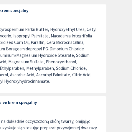
 krem specjalny
tyrospermum Parkii Butter, Hydroxyethyl Urea, Cetyl
cerin, Isopropyl Palmitate, Macadamia Integrifolia
idized Corn Oil, Paraffin, Cera Microcristallina,
ium Borageamidopropyl PG-Dimonium Chloride
Aluminum/Magnesium Hydroxide Stearate, Sodium
c Acid, Magnesium Sulfate, Phenoxyethanol,
Ethylparaben, Methylparaben, Sodium Chloride,
ol, Ascorbic Acid, Ascorbyl Palmitate, Citric Acid,
tyl Hydroxyhydrocinnamate.
ive krem specjalny
na dokładnie oczyszczoną skórę twarzy, omijając
 uzyskuje się stosując preparat przynajmniej dwa razy