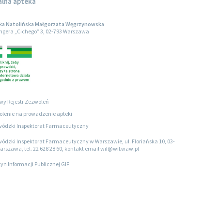
alna apteka
ka Natolińska Małgorzata Węgrzynowska
engera „Cichego” 3, 02-793 Warszawa
wy Rejestr Zezwoleń
lenie na prowadzenie apteki
ódzki Inspektorat Farmaceutyczny
ódzki Inspektorat Farmaceutyczny w Warszawie, ul. Floriańska 10, 03-
arszawa, tel. 22 628 28 60, kontakt email wif@wif.waw.pl
tyn Informacji Publicznej GIF