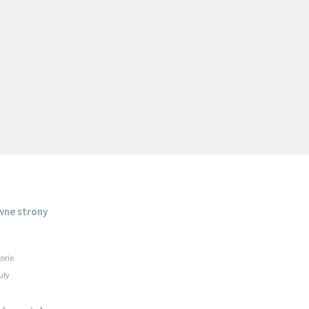
wne strony
orie
uły