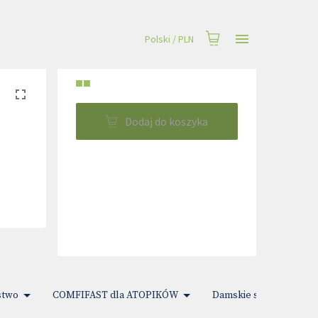
Polski
/
PLN
■■
Dodaj do koszyka
stwo
COMFIFAST dla ATOPIKÓW
Damskie sprawy