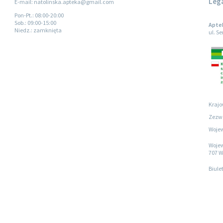
Leg
E-mail: natolinska.apteka@gmail.com
Pon-Pt.
: 08:00-20:00
Sob.
: 09:00-15:00
Apte
Niedz.
: zamknięta
ul. S
Krajo
Zezwo
Wojew
Wojew
707 W
Biule