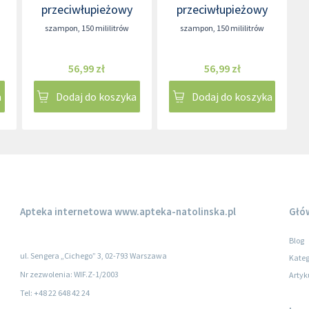
przeciwłupieżowy
przeciwłupieżowy
szampon
,
150 mililitrów
szampon
,
150 mililitrów
56,99 zł
56,99 zł
a
Dodaj do koszyka
Dodaj do koszyka
Apteka internetowa
www.apteka-natolinska.pl
Głó
Blog
ul. Sengera „Cichego” 3, 02-793 Warszawa
Kateg
Nr zezwolenia: WIF.Z-1/2003
Artyk
Tel: +48 22 648 42 24