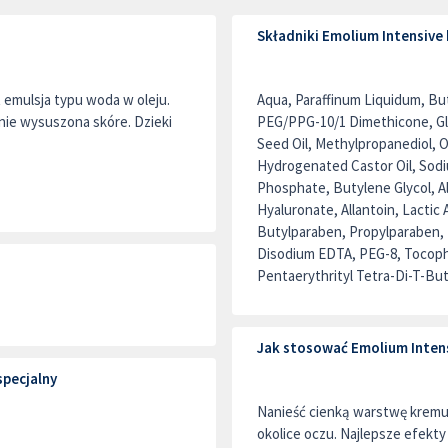
Składniki Emolium Intensive
emulsja typu woda w oleju.
Aqua, Paraffinum Liquidum, Bu
nie wysuszona skóre. Dzieki
PEG/PPG-10/1 Dimethicone, Gly
Seed Oil, Methylpropanediol, Ox
Hydrogenated Castor Oil, Sod
Phosphate, Butylene Glycol, 
Hyaluronate, Allantoin, Lacti
Butylparaben, Propylparaben, 
Disodium EDTA, PEG-8, Tocopher
Pentaerythrityl Tetra-Di-T-Bu
Jak stosować Emolium Intens
pecjalny
Nanieść cienką warstwę kremu 
okolice oczu. Najlepsze efekty