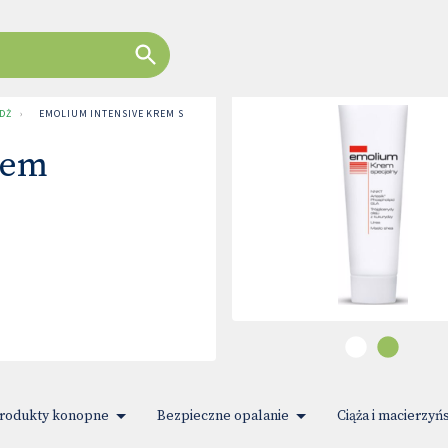
ODŻYWKI
›
EMOLIUM INTENSIVE KREM SPECJALNY
rem
rodukty konopne
Bezpieczne opalanie
Ciąża i macierzyń