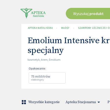
Wyszukaj
produkt
APTEKA NATOLIŃSKA
›
WŁOSY
›
SZAMPONY LECZNICZE I 
Emolium Intensive k
specjalny
kosmetyk
,
krem
,
Emolium
Opakowanie
:
75 mililitrów
niedostępny
Wszystkie kategorie
Apteka Stacjonarna
P