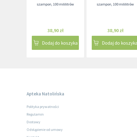
szampon
,
100 mililitrów
szampon
,
100 mililitrów
38,90 zł
38,90 zł
Dodaj do koszyka
Dodaj do koszyk
Apteka Natolińska
Polityka prywatności
Regulamin
Dostawy
Odstąpienie od umowy