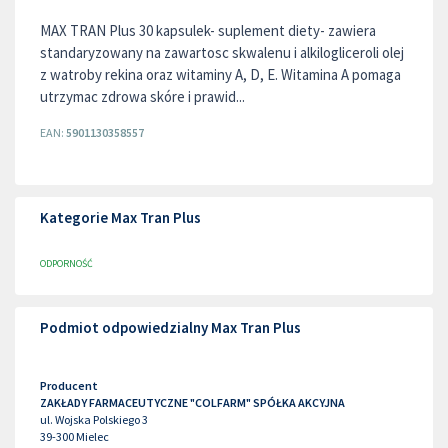
MAX TRAN Plus 30 kapsulek- suplement diety- zawiera
standaryzowany na zawartosc skwalenu i alkilogliceroli olej
z watroby rekina oraz witaminy A, D, E. Witamina A pomaga
utrzymac zdrowa skóre i prawid...
EAN:
5901130358557
Kategorie Max Tran Plus
ODPORNOŚĆ
Podmiot odpowiedzialny Max Tran Plus
Producent
ZAKŁADY FARMACEUTYCZNE "COLFARM" SPÓŁKA AKCYJNA
ul. Wojska Polskiego 3
39-300
Mielec