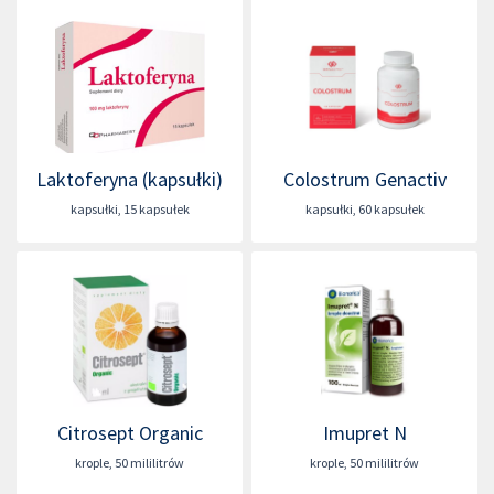
Laktoferyna (kapsułki)
Colostrum Genactiv
kapsułki
,
15 kapsułek
kapsułki
,
60 kapsułek
Citrosept Organic
Imupret N
krople
,
50 mililitrów
krople
,
50 mililitrów