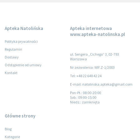
Apteka Natolińska
Apteka internetowa
www.apteka-natolinska.pl
Polityka prywatności
Regulamin
ul. Sengera „Cichego” 3, 02-793
Dostawy
Warszawa
Odstąpienie od umowy
Nr zezwolenia: WIF.Z-1/2003
Kontakt
Tel: +48 22 648 42 24
E-mail: natolinska.apteka@gmail.com
Pon-Pt.
: 08:00-20:00
Sob.
: 09:00-15:00
Niedz.
: zamknięta
Główne strony
Blog
Kategorie