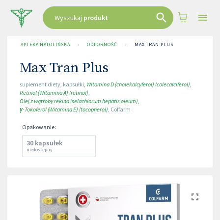
Wyszukaj
produkt
APTEKA NATOLIŃSKA
›
ODPORNOŚĆ
›
MAX TRAN PLUS
Max Tran Plus
suplement diety
,
kapsułki
,
Witamina D (cholekalcyferol) (colecalciferol)
,
Retinol (Witamina A) (retinol)
,
Olej z wątroby rekina (selachiorum hepatis oleum)
,
γ-Tokoferol (Witamina E) (tocopherol)
,
Colfarm
Opakowanie
:
30 kapsułek
niedostępny