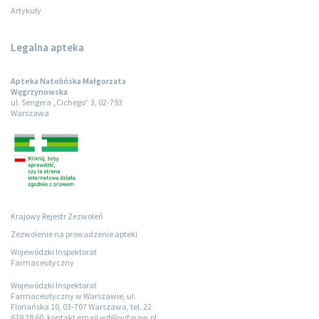
Artykuły
Legalna apteka
Apteka Natolińska Małgorzata
Węgrzynowska
ul. Sengera „Cichego” 3, 02-793
Warszawa
Krajowy Rejestr Zezwoleń
Zezwolenie na prowadzenie apteki
Wojewódzki Inspektorat
Farmaceutyczny
Wojewódzki Inspektorat
Farmaceutyczny w Warszawie, ul.
Floriańska 10, 03-707 Warszawa, tel. 22
628 28 60, kontakt email wif@wif.waw.pl