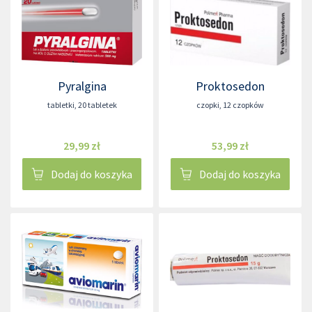
Pyralgina
Proktosedon
tabletki
,
20 tabletek
czopki
,
12 czopków
29,99 zł
53,99 zł
Dodaj do koszyka
Dodaj do koszyka