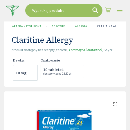
Wyszukaj
produkt
APTEKA NATOLIŃSKA
›
ZDROWIE
›
ALERGIA
›
CLARITINE ALLERGY
Claritine Allergy
produkt dostępny bez recepty
,
tabletki
,
Loratadyna (loratadine)
,
Bayer
Dawka
:
Opakowanie
:
10 tabletek
10 mg
dostępny
,
cena
25,50 zł