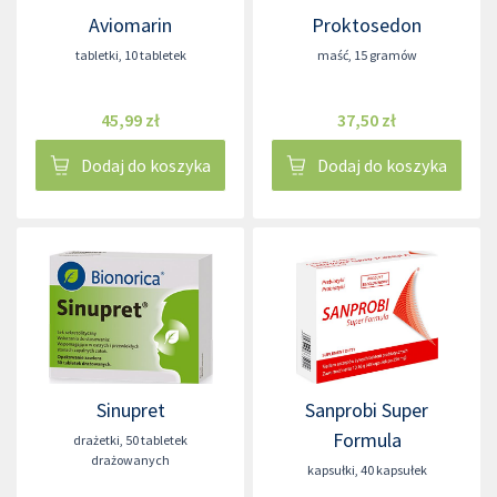
Aviomarin
Proktosedon
tabletki
,
10 tabletek
maść
,
15 gramów
45,99 zł
37,50 zł
Dodaj do koszyka
Dodaj do koszyka
Sinupret
Sanprobi Super
Formula
drażetki
,
50 tabletek
drażowanych
kapsułki
,
40 kapsułek