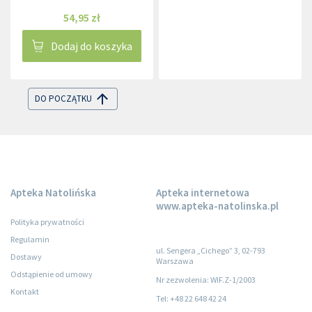
54,95 zł
Dodaj do koszyka
DO POCZĄTKU
Apteka Natolińska
Apteka internetowa
www.apteka-natolinska.pl
Polityka prywatności
Regulamin
ul. Sengera „Cichego” 3, 02-793
Dostawy
Warszawa
Odstąpienie od umowy
Nr zezwolenia: WIF.Z-1/2003
Kontakt
Tel: +48 22 648 42 24