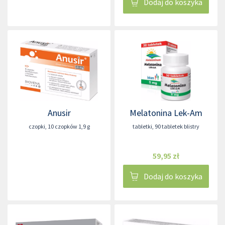
Dodaj do koszyka
Anusir
Melatonina Lek-Am
czopki
,
10 czopków 1,9 g
tabletki
,
90 tabletek blistry
59,95 zł
Dodaj do koszyka