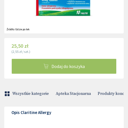
Źródło:
Gdzie po lek
25,50 zł
(
2,55 zł
/
szt.
)
Dodaj do koszyka
Wszystkie kategorie
Apteka Stacjonarna
Produkty konop
Opis Claritine Allergy