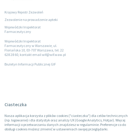
Krajowy Rejestr Zezwoleń
Zezwolenie na prowadzenie apteki
Wojewódzki Inspektorat
Farmaceutyczny
Wojewódzki Inspektorat
Farmaceutyczny w Warszawie, ul.
Floriańska 10, 03-707 Warszawa, tel. 22
628 28 60, kontakt email wif@wif.waw.pl
Biuletyn Informacji Publicznej GIF
Ciasteczka
Nasza aplikacja korzysta z plików cookies ("ciasteczka") dla celów technicznych
(np. logowanie) i dla statystyk oraz analizy UX (Google Analytics, Hotjar). Więcej
informacji o przetwarzaniu danych znajdziesz w regulaminie. Preferencje co do
obsługi cookies możesz zmienić w ustawieniach swojej przeglądarki.