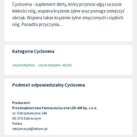
Cyclovena - suplement diety, który przynosi ulgę i uczucie
lekkości nóg, wspiera krążenie żylne oraz pomaga zmiejszyć
obrzęk. Wspiera także krążenie żylne zmęczonych i ciężkich
nóg. Ponadto przyczynia...
Kategorie Cyclovena
UKŁAD KRĄŻENIA
UKŁAD KRĄŻENIA - RÓŻNE
Podmiot odpowiedzialny Cyclovena
Producent
Przedsiębiorstwo Farmaceutyczne LEK-AM Sp. z o.o.
ul. Ostrzykowizna 14A
05-170
Zakroczym
Polska
reklamacje@lekam.pl