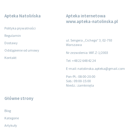
Apteka Natolińska
Apteka internetowa
www.apteka-natolinska.pl
Polityka prywatności
Regulamin
ul. Sengera „Cichego” 3, 02-793
Dostawy
Warszawa
Odstąpienie od umowy
Nr zezwolenia: WIF.Z-1/2003
Kontakt
Tel: +48 22 648 42 24
E-mail: natolinska.apteka@gmail.com
Pon-Pt.
: 08:00-20:00
Sob.
: 09:00-15:00
Niedz.
: zamknięta
Główne strony
Blog
Kategorie
Artykuły