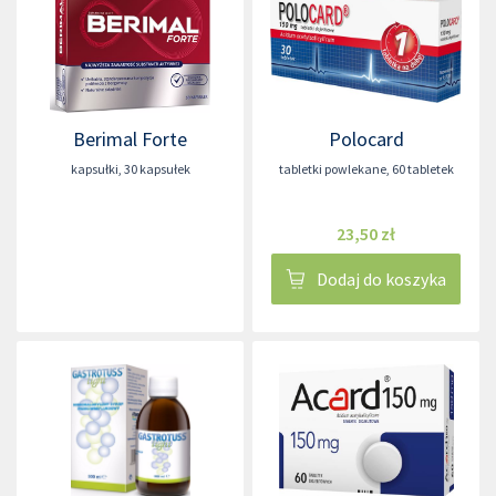
Berimal Forte
Polocard
kapsułki
,
30 kapsułek
tabletki powlekane
,
60 tabletek
23,50 zł
Dodaj do koszyka