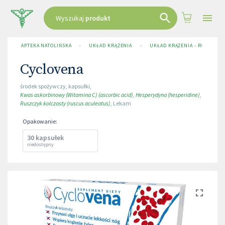
Wyszukaj
produkt
APTEKA NATOLIŃSKA
›
UKŁAD KRĄŻENIA
›
UKŁAD KRĄŻENIA - RÓŻNE
›
Cyclovena
środek spożywczy
,
kapsułki
,
Kwas askorbinowy (Witamina C) (ascorbic acid)
,
Hesperydyna (hesperidine)
,
Ruszczyk kolczasty (ruscus aculeatus)
,
Lekam
Opakowanie
:
30 kapsułek
niedostępny