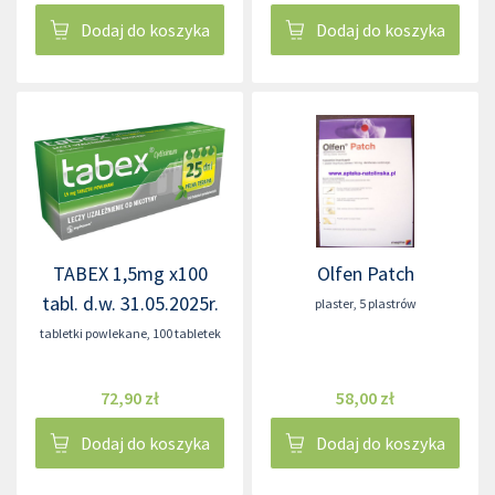
Dodaj do koszyka
Dodaj do koszyka
TABEX 1,5mg x100
Olfen Patch
tabl. d.w. 31.05.2025r.
plaster
,
5 plastrów
tabletki powlekane
,
100 tabletek
72,90 zł
58,00 zł
Dodaj do koszyka
Dodaj do koszyka