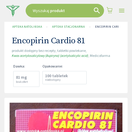
Wyszukaj
produkt
APTEKA NATOLIŃSKA
›
APTEKA STACJONARNA
›
ENCOPIRIN CARDIO 81
Encopirin Cardio 81
produkt dostępny bez recepty
,
tabletki powlekane
,
Kwas acetylosalicylowy (Aspiryna) (acetylsalicylic acid)
,
Medicofarma
Dawka
:
Opakowanie
:
100 tabletek
81 mg
niedostępny
brak ofert