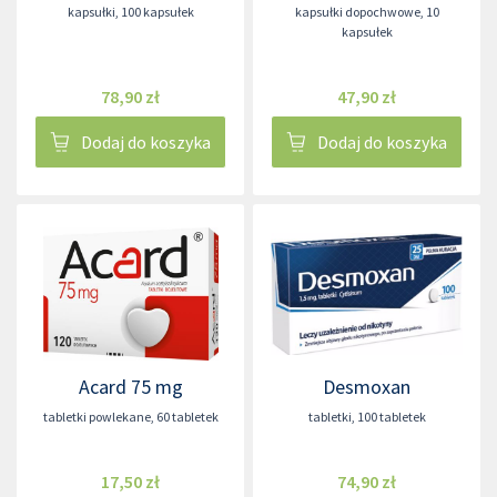
kapsułki
,
100 kapsułek
kapsułki dopochwowe
,
10
kapsułek
78,90 zł
47,90 zł
Dodaj do koszyka
Dodaj do koszyka
Acard 75 mg
Desmoxan
tabletki powlekane
,
60 tabletek
tabletki
,
100 tabletek
17,50 zł
74,90 zł