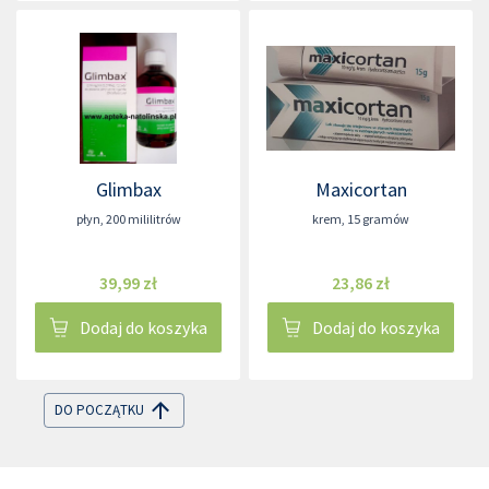
Glimbax
Maxicortan
płyn
,
200 mililitrów
krem
,
15 gramów
39,99 zł
23,86 zł
Dodaj do koszyka
Dodaj do koszyka
DO POCZĄTKU