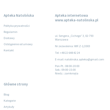
Apteka Natolińska
Apteka internetowa
www.apteka-natolinska.pl
Polityka prywatności
Regulamin
ul. Sengera „Cichego” 3, 02-793
Dostawy
Warszawa
Odstąpienie od umowy
Nr zezwolenia: WIF.Z-1/2003
Kontakt
Tel: +48 22 648 42 24
E-mail: natolinska.apteka@gmail.com
Pon-Pt.
: 08:00-20:00
Sob.
: 09:00-15:00
Niedz.
: zamknięta
Główne strony
Blog
Kategorie
Artykuły