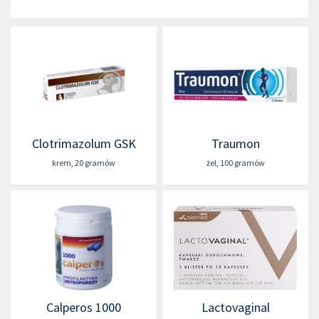
Clotrimazolum GSK
Traumon
krem
,
20 gramów
żel
,
100 gramów
Calperos 1000
Lactovaginal