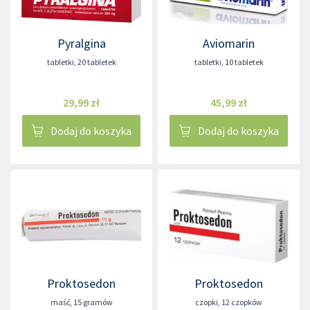
Pyralgina
Aviomarin
tabletki
,
20 tabletek
tabletki
,
10 tabletek
29,99 zł
45,99 zł
Dodaj do koszyka
Dodaj do koszyka
Proktosedon
Proktosedon
maść
,
15 gramów
czopki
,
12 czopków