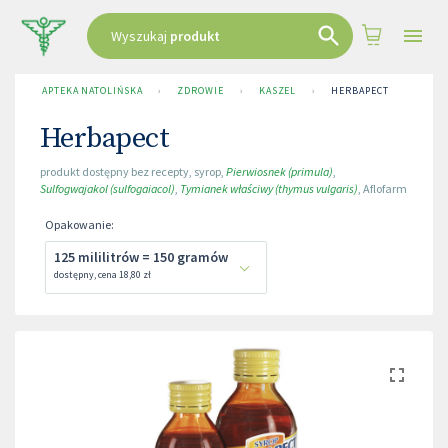
Wyszukaj
produkt
APTEKA NATOLIŃSKA
›
ZDROWIE
›
KASZEL
›
HERBAPECT
Herbapect
produkt dostępny bez recepty
,
syrop
,
Pierwiosnek (primula)
,
Sulfogwajakol (sulfogaiacol)
,
Tymianek właściwy (thymus vulgaris)
,
Aflofarm
Opakowanie
:
125 mililitrów = 150 gramów
dostępny
,
cena
18,80 zł