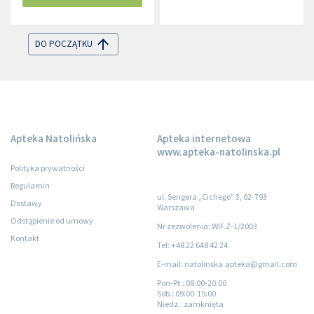
DO POCZĄTKU
Apteka Natolińska
Apteka internetowa
www.apteka-natolinska.pl
Polityka prywatności
Regulamin
ul. Sengera „Cichego” 3, 02-793
Dostawy
Warszawa
Odstąpienie od umowy
Nr zezwolenia: WIF.Z-1/2003
Kontakt
Tel: +48 22 648 42 24
E-mail: natolinska.apteka@gmail.com
Pon-Pt.
: 08:00-20:00
Sob.
: 09:00-15:00
Niedz.
: zamknięta