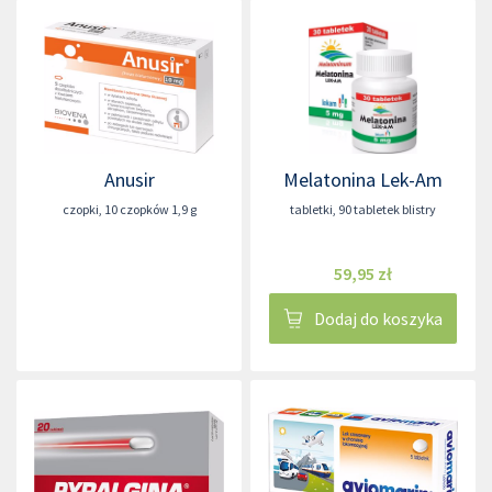
Anusir
Melatonina Lek-Am
czopki
,
10 czopków 1,9 g
tabletki
,
90 tabletek blistry
59,95 zł
Dodaj do koszyka