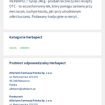
HERBAPECT Syrop 240 g.- produkt leczniczy bez recepty
OTC - to wszechstronny lek, który pomaga zarówno przy
meczacym, suchym kaszlu, jak i przy utrudnionym
odkrztuszaniu. Podawany tradycyjnie w niezyt...
Kategorie Herbapect
KASZEL
ZDROWIE
Podmiot odpowiedzialny Herbapect
Aflofarm Farmacja Polska Sp. z o.o.
ul. Partyzancka 133/151
95-200
Pabianice
Polska
aflofarm@aflofarm.pl
Producent
Aflofarm Farmacja Polska Sp. z o.o.
ul. Partyzancka 133/151