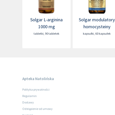
Solgar L-arginina
Solgar modulatory
1000 mg
homocysteiny
tabletki
,
90 tabletek
kapsułki
,
60 kapsułek
Apteka Natolińska
Polityka prywatności
Regulamin
Dostawy
Odstąpienie od umowy