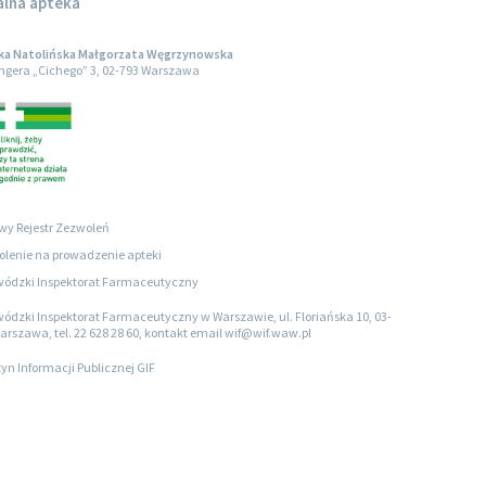
alna apteka
ka Natolińska Małgorzata Węgrzynowska
engera „Cichego” 3, 02-793 Warszawa
wy Rejestr Zezwoleń
lenie na prowadzenie apteki
ódzki Inspektorat Farmaceutyczny
ódzki Inspektorat Farmaceutyczny w Warszawie, ul. Floriańska 10, 03-
arszawa, tel. 22 628 28 60, kontakt email wif@wif.waw.pl
tyn Informacji Publicznej GIF