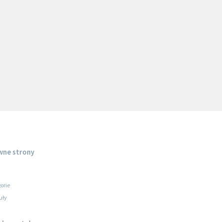
wne strony
orie
uły