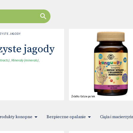
ZYSTE JAGODY
zyste jagody
tracts)
,
Minerały (minerals)
,
Źródło:
Gdzie po lek
rodukty konopne
Bezpieczne opalanie
Ciąża i macierzyń