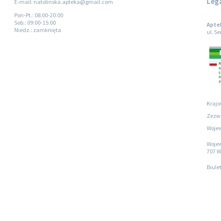
Leg
E-mail: natolinska.apteka@gmail.com
Pon-Pt.
: 08:00-20:00
Sob.
: 09:00-15:00
Apte
Niedz.
: zamknięta
ul. S
Krajo
Zezwo
Wojew
Wojew
707 W
Biule