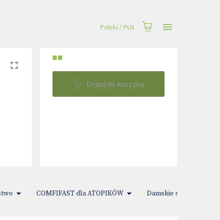
Polski
/
PLN
■■
Dodaj do koszyka
stwo
COMFIFAST dla ATOPIKÓW
Damskie sprawy