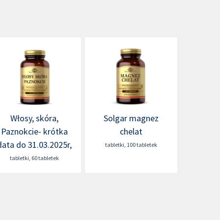
Włosy, skóra,
Solgar magnez
Paznokcie- krótka
chelat
data do 31.03.2025r,
tabletki
,
100 tabletek
tabletki
,
60 tabletek