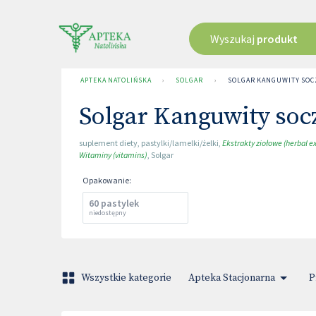
Wyszukaj
produkt
APTEKA NATOLIŃSKA
›
SOLGAR
›
SOLGAR KANGUWITY SOC
Solgar Kanguwity soc
suplement diety
,
pastylki/lamelki/żelki
,
Ekstrakty ziołowe (herbal ex
Witaminy (vitamins)
,
Solgar
Opakowanie
:
60 pastylek
niedostępny
Wszystkie kategorie
Apteka Stacjonarna
P