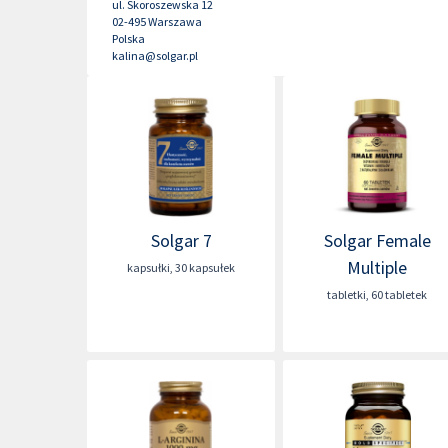
ul. Skoroszewska 12
02-495
Warszawa
Polska
kalina@solgar.pl
Solgar 7
Solgar Female
Multiple
kapsułki
,
30 kapsułek
tabletki
,
60 tabletek