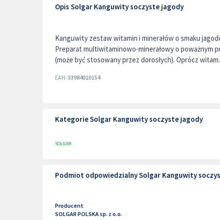
Opis Solgar Kanguwity soczyste jagody
Kanguwity zestaw witamin i minerałów o smaku jagod
Preparat multiwitaminowo-minerałowy o poważnym pro
(może być stosowany przez dorosłych). Oprócz witam..
EAN:
33984010154
Kategorie Solgar Kanguwity soczyste jagody
SOLGAR
Podmiot odpowiedzialny Solgar Kanguwity soczys
Producent
SOLGAR POLSKA sp. z o.o.