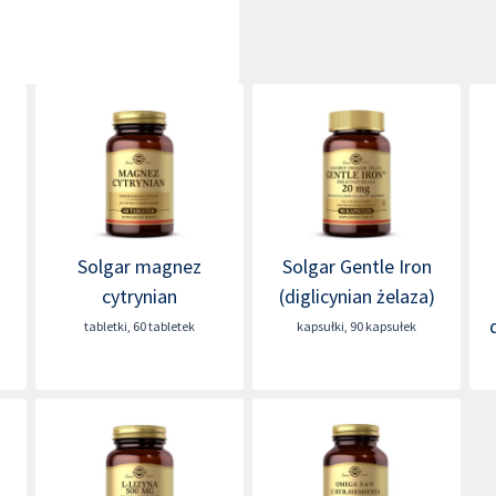
Solgar magnez
Solgar Gentle Iron
cytrynian
(diglicynian żelaza)
tabletki
,
60 tabletek
kapsułki
,
90 kapsułek