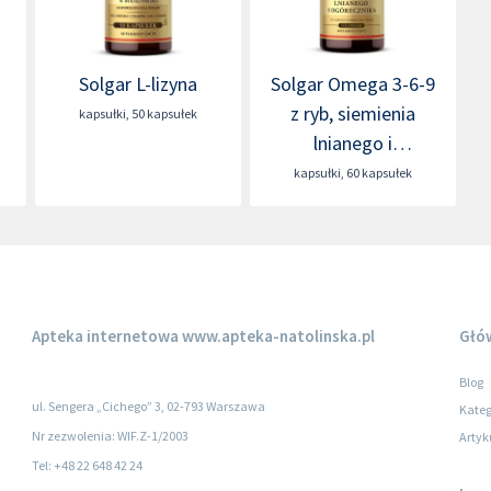
Solgar L-lizyna
Solgar Omega 3-6-9
z ryb, siemienia
kapsułki
,
50 kapsułek
lnianego i
ogórecznika
kapsułki
,
60 kapsułek
Apteka internetowa
www.apteka-natolinska.pl
Głó
Blog
ul. Sengera „Cichego” 3, 02-793 Warszawa
Kateg
Nr zezwolenia: WIF.Z-1/2003
Artyk
Tel: +48 22 648 42 24