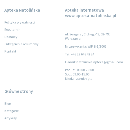
Apteka Natolińska
Apteka internetowa
www.apteka-natolinska.pl
Polityka prywatności
Regulamin
ul. Sengera „Cichego” 3, 02-793
Dostawy
Warszawa
Odstąpienie od umowy
Nr zezwolenia: WIF.Z-1/2003
Kontakt
Tel: +48 22 648 42 24
E-mail: natolinska.apteka@gmail.com
Pon-Pt.
: 08:00-20:00
Sob.
: 09:00-15:00
Niedz.
: zamknięta
Główne strony
Blog
Kategorie
Artykuły