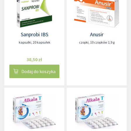
Sanprobi IBS
Anusir
kapsułki
,
20 kapsułek
czopki
,
10 czopków 1,9 g
38,50 zł
Dodaj do koszyka