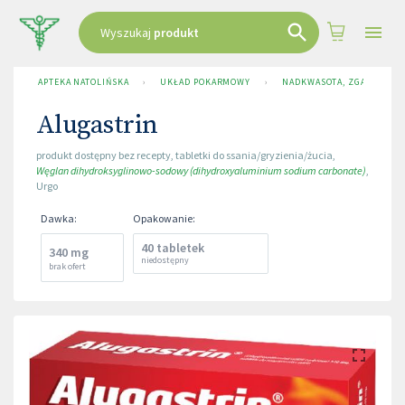
Wyszukaj
produkt
APTEKA NATOLIŃSKA
›
UKŁAD POKARMOWY
›
NADKWASOTA, ZGAGA I WZ
Alugastrin
produkt dostępny bez recepty
,
tabletki do ssania/gryzienia/żucia
,
Węglan dihydroksyglinowo-sodowy (dihydroxyaluminium sodium carbonate)
,
Urgo
Dawka
:
Opakowanie
:
40 tabletek
340 mg
niedostępny
brak ofert