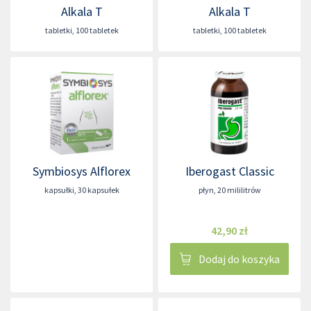
Alkala T
Alkala T
tabletki
,
100 tabletek
tabletki
,
100 tabletek
Symbiosys Alflorex
Iberogast Classic
kapsułki
,
30 kapsułek
płyn
,
20 mililitrów
42,90 zł
Dodaj do koszyka