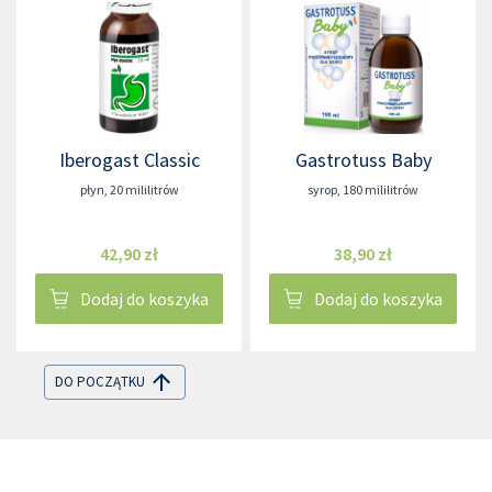
Iberogast Classic
Gastrotuss Baby
płyn
,
20 mililitrów
syrop
,
180 mililitrów
42,90 zł
38,90 zł
Dodaj do koszyka
Dodaj do koszyka
DO POCZĄTKU