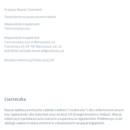
Krajowy Rejestr Zezwoleń
Zezwolenie na prowadzenie apteki
Wojewódzki Inspektorat
Farmaceutyczny
Wojewódzki Inspektorat
Farmaceutyczny w Warszawie, ul.
Floriańska 10, 03-707 Warszawa, tel. 22
628 28 60, kontakt email wif@wif.waw.pl
Biuletyn Informacji Publicznej GIF
Ciasteczka
Nasza aplikacja korzysta z plików cookies ("ciasteczka") dla celów technicznych
(np. logowanie) i dla statystyk oraz analizy UX (Google Analytics, Hotjar). Więcej
informacji o przetwarzaniu danych znajdziesz w regulaminie. Preferencje co do
obsługi cookies możesz zmienić w ustawieniach swojej przeglądarki.