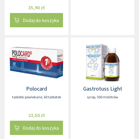
35,90 zł
Dodaj do koszyka
Polocard
Gastrotuss Light
tabletki powlekane
,
60 tabletek
syrop
,
500 mililitrów
23,50 zł
Dodaj do koszyka