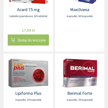
Acard 75 mg
Maxi3vena
tabletki powlekane
,
60 tabletek
kapsułki
,
60 kapsułek
17,50 zł
Dodaj do koszyka
Lipiforma Plus
Berimal Forte
kapsułki
,
30 kapsułek
kapsułki
,
30 kapsułek