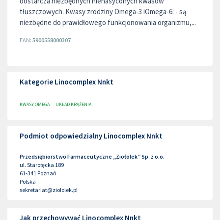
dostarcza niezbędnych nienasyconych kwasów
tłuszczowych. Kwasy zrodziny Omega-3 iOmega-6: - są
niezbędne do prawidłowego funkcjonowania organizmu,...
EAN:
5900558000307
Kategorie Linocomplex Nnkt
KWASY OMEGA
UKŁAD KRĄŻENIA
Podmiot odpowiedzialny Linocomplex Nnkt
Przedsiębiorstwo Farmaceutyczne „Ziołolek” Sp. z o.o.
ul. Starołęcka 189
61-341
Poznań
Polska
sekretariat@ziololek.pl
Jak przechowywać Linocomplex Nnkt