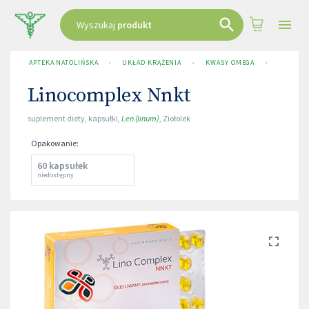
Wyszukaj
produkt
APTEKA NATOLIŃSKA
›
UKŁAD KRĄŻENIA
›
KWASY OMEGA
›
LINOCO
Linocomplex Nnkt
suplement diety
,
kapsułki
,
Len (linum)
,
Ziołolek
Opakowanie
:
60 kapsułek
niedostępny