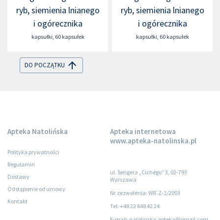
ryb, siemienia lnianego
ryb, siemienia lnianego
i ogórecznika
i ogórecznika
kapsułki
,
60 kapsułek
kapsułki
,
60 kapsułek
DO POCZĄTKU
Apteka Natolińska
Apteka internetowa
www.apteka-natolinska.pl
Polityka prywatności
Regulamin
ul. Sengera „Cichego” 3, 02-793
Dostawy
Warszawa
Odstąpienie od umowy
Nr zezwolenia: WIF.Z-1/2003
Kontakt
Tel: +48 22 648 42 24
E-mail: natolinska.apteka@gmail.com