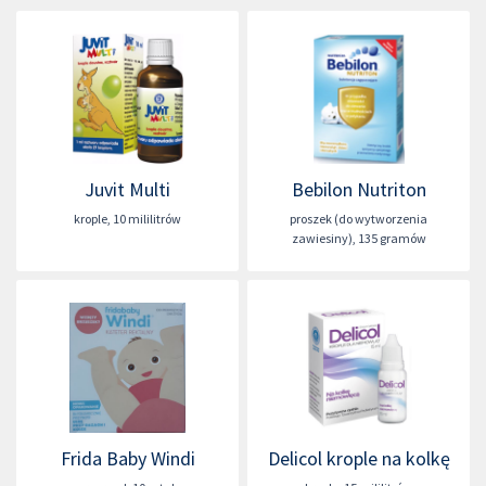
Juvit Multi
Bebilon Nutriton
krople
,
10 mililitrów
proszek (do wytworzenia
zawiesiny)
,
135 gramów
Frida Baby Windi
Delicol krople na kolkę