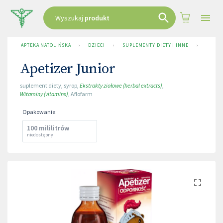
Wyszukaj
produkt
APTEKA NATOLIŃSKA
›
DZIECI
›
SUPLEMENTY DIETY I INNE
›
APETI
Apetizer Junior
suplement diety
,
syrop
,
Ekstrakty ziołowe (herbal extracts)
,
Witaminy (vitamins)
,
Aflofarm
Opakowanie
:
100 mililitrów
niedostępny