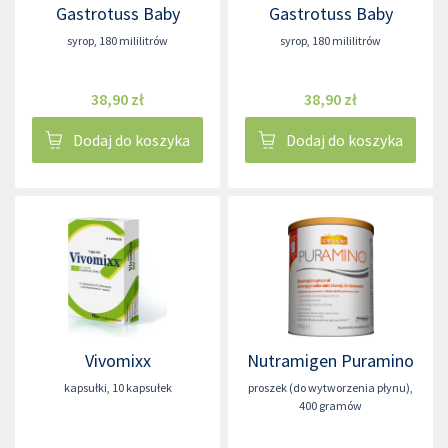
Gastrotuss Baby
Gastrotuss Baby
syrop
,
180 mililitrów
syrop
,
180 mililitrów
38,90 zł
38,90 zł
Dodaj do koszyka
Dodaj do koszyka
Vivomixx
Nutramigen Puramino
kapsułki
,
10 kapsułek
proszek (do wytworzenia płynu)
,
400 gramów