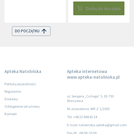
Dodaj do koszyka
DO POCZĄTKU
Apteka Natolińska
Apteka internetowa
www.apteka-natolinska.pl
Polityka prywatności
Regulamin
ul. Sengera „Cichego” 3, 02-793
Dostawy
Warszawa
Odstąpienie od umowy
Nr zezwolenia: WIF.Z-1/2003
Kontakt
Tel: +48 22 648 42 24
E-mail: natolinska.apteka@gmail.com
Pon-Pt.
: 08:00-20:00