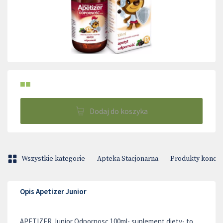
■■
Dodaj do koszyka
Wszystkie kategorie
Apteka Stacjonarna
Produkty konop
Opis Apetizer Junior
APETIZER Junior Odpornosc 100ml- suplement diety- to