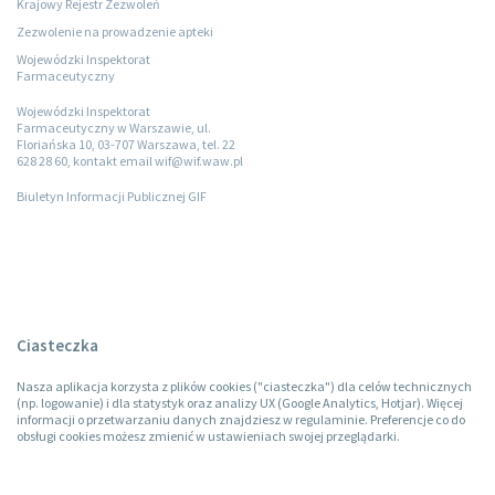
Krajowy Rejestr Zezwoleń
Zezwolenie na prowadzenie apteki
Wojewódzki Inspektorat
Farmaceutyczny
Wojewódzki Inspektorat
Farmaceutyczny w Warszawie, ul.
Floriańska 10, 03-707 Warszawa, tel. 22
628 28 60, kontakt email wif@wif.waw.pl
Biuletyn Informacji Publicznej GIF
Ciasteczka
Nasza aplikacja korzysta z plików cookies ("ciasteczka") dla celów technicznych
(np. logowanie) i dla statystyk oraz analizy UX (Google Analytics, Hotjar). Więcej
informacji o przetwarzaniu danych znajdziesz w regulaminie. Preferencje co do
obsługi cookies możesz zmienić w ustawieniach swojej przeglądarki.