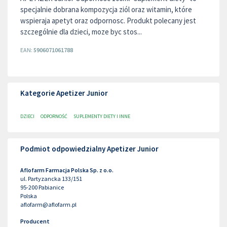
specjalnie dobrana kompozycja ziól oraz witamin, które
wspieraja apetyt oraz odpornosc. Produkt polecany jest
szczególnie dla dzieci, moze byc stos...
EAN:
5906071061788
Kategorie Apetizer Junior
DZIECI
ODPORNOŚĆ
SUPLEMENTY DIETY I INNE
Podmiot odpowiedzialny Apetizer Junior
Aflofarm Farmacja Polska Sp. z o.o.
ul. Partyzancka 133/151
95-200
Pabianice
Polska
aflofarm@aflofarm.pl
Producent