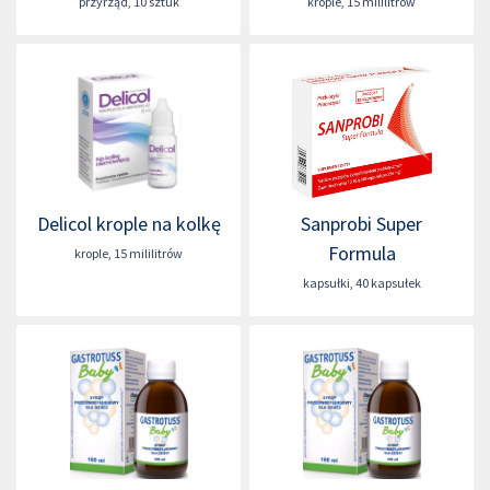
przyrząd
,
10 sztuk
krople
,
15 mililitrów
Delicol krople na kolkę
Sanprobi Super
Formula
krople
,
15 mililitrów
kapsułki
,
40 kapsułek