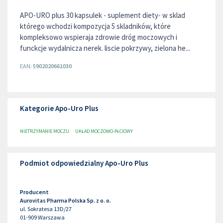
APO-URO plus 30 kapsulek - suplement diety- w sklad
którego wchodzi kompozycja 5 skladników, które
kompleksowo wspieraja zdrowie dróg moczowych i
funckcje wydalnicza nerek. liscie pokrzywy, zielona he...
EAN:
5902020661030
Kategorie Apo-Uro Plus
NIETRZYMANIE MOCZU
UKŁAD MOCZOWO-PŁCIOWY
Podmiot odpowiedzialny Apo-Uro Plus
Producent
Aurovitas Pharma Polska Sp. z o. o.
ul. Sokratesa 13D/27
01-909
Warszawa