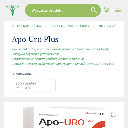
Wyszukaj
produkt
APTEKA NATOLIŃSKA
›
UKŁAD MOCZOWO-PŁCIOWY
›
NIETRZYMANIE MO
Apo-Uro Plus
suplement diety
,
kapsułki
,
Borówka brusznica (vaccinium vitis-idaea)
,
Pokrzywa zwyczajna (urtica dioica)
,
Herbata zielona (herbata chińska) (camellia sinensis)
,
Pietruszka zwyczajna (petroselinum crispum)
,
Dynia (cucurbita)
,
Aurovitas
Opakowanie
:
30 kapsułek
niedostępny