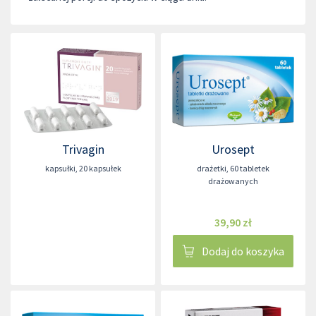
Trivagin
Urosept
kapsułki
,
20 kapsułek
drażetki
,
60 tabletek
drażowanych
39,90 zł
Dodaj do koszyka