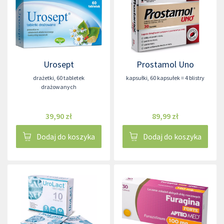
Urosept
Prostamol Uno
drażetki
,
60 tabletek
kapsułki
,
60 kapsułek = 4 blistry
drażowanych
39,90 zł
89,99 zł
Dodaj do koszyka
Dodaj do koszyka