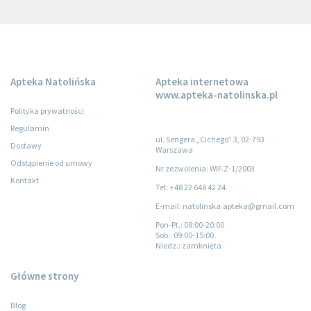
Apteka Natolińska
Apteka internetowa
www.apteka-natolinska.pl
Polityka prywatności
Regulamin
ul. Sengera „Cichego” 3, 02-793
Dostawy
Warszawa
Odstąpienie od umowy
Nr zezwolenia: WIF.Z-1/2003
Kontakt
Tel: +48 22 648 42 24
E-mail: natolinska.apteka@gmail.com
Pon-Pt.
: 08:00-20:00
Sob.
: 09:00-15:00
Niedz.
: zamknięta
Główne strony
Blog