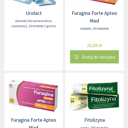
Urolact
Furagina Forte Apteo
Med
proszek (do wytworzenia
zawiesiny)
,
10 torebek 2 gramy
tabletki
,
30 tabletek
22,50 zł
Dodaj do koszyka
Furagina Forte Apteo
Fitolizyna
Med
pasta
,
100 gramów