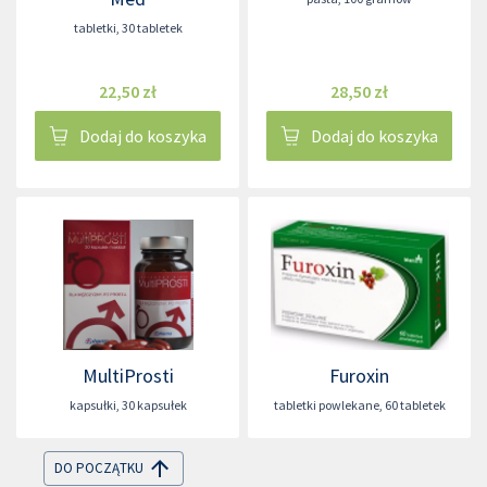
tabletki
,
30 tabletek
22,50 zł
28,50 zł
Dodaj do koszyka
Dodaj do koszyka
MultiProsti
Furoxin
kapsułki
,
30 kapsułek
tabletki powlekane
,
60 tabletek
DO POCZĄTKU