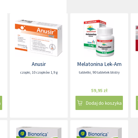
Anusir
Melatonina Lek-Am
czopki
,
10 czopków 1,9 g
tabletki
,
90 tabletek blistry
59,95 zł
a
Dodaj do koszyka