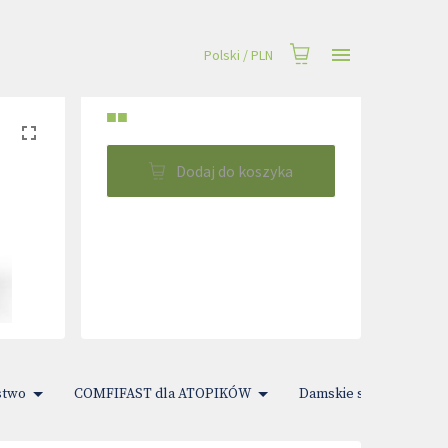
Polski
/
PLN
■■
Dodaj do koszyka
stwo
COMFIFAST dla ATOPIKÓW
Damskie sprawy