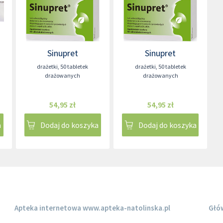
Sinupret
Sinupret
drażetki
,
50 tabletek
drażetki
,
50 tabletek
drażowanych
drażowanych
54,95 zł
54,95 zł
a
Dodaj do koszyka
Dodaj do koszyka
Apteka internetowa
www.apteka-natolinska.pl
Głó