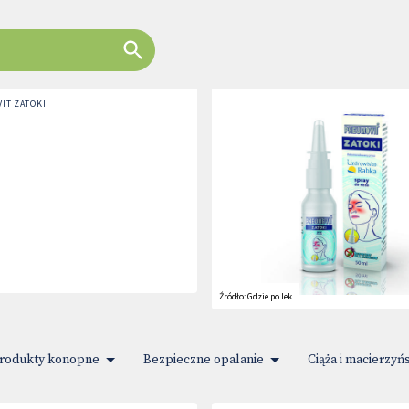
IT ZATOKI
Źródło:
Gdzie po lek
rodukty konopne
Bezpieczne opalanie
Ciąża i macierzyń