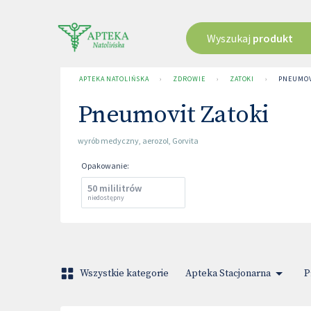
Wyszukaj
produkt
APTEKA NATOLIŃSKA
›
ZDROWIE
›
ZATOKI
›
PNEUMOV
Pneumovit Zatoki
wyrób medyczny
,
aerozol
,
Gorvita
Opakowanie
:
50 mililitrów
niedostępny
Wszystkie kategorie
Apteka Stacjonarna
P