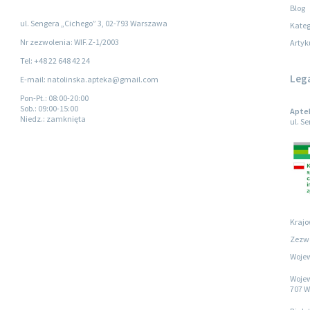
Blog
ul. Sengera „Cichego” 3, 02-793 Warszawa
Kateg
Nr zezwolenia: WIF.Z-1/2003
Artyk
Tel: +48 22 648 42 24
Leg
E-mail: natolinska.apteka@gmail.com
Pon-Pt.
: 08:00-20:00
Sob.
: 09:00-15:00
Apte
Niedz.
: zamknięta
ul. S
Krajo
Zezwo
Wojew
Wojew
707 W