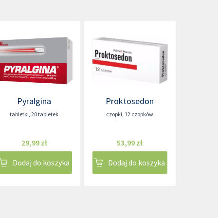
Pyralgina
Proktosedon
tabletki
,
20 tabletek
czopki
,
12 czopków
29,99 zł
53,99 zł
Dodaj do koszyka
Dodaj do koszyka