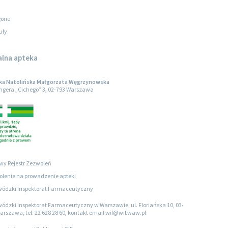
orie
uły
alna apteka
ka Natolińska Małgorzata Węgrzynowska
engera „Cichego” 3, 02-793 Warszawa
wy Rejestr Zezwoleń
lenie na prowadzenie apteki
ódzki Inspektorat Farmaceutyczny
ódzki Inspektorat Farmaceutyczny w Warszawie, ul. Floriańska 10, 03-
arszawa, tel. 22 628 28 60, kontakt email wif@wif.waw.pl