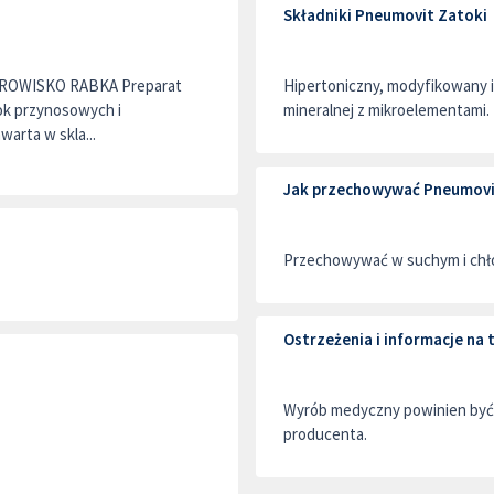
Składniki Pneumovit Zatoki
DROWISKO RABKA Preparat
Hipertoniczny, modyfikowany 
tok przynosowych i
mineralnej z mikroelementami.
arta w skla...
Jak przechowywać Pneumovi
Przechowywać w suchym i chło
Ostrzeżenia i informacje n
Wyrób medyczny powinien być 
producenta.