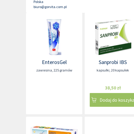
Polska
biuro@gorvita.com.pl
EnterosGel
Sanprobi IBS
zawiesina
,
225 gramów
kapsułki
,
20 kapsułek
38,50 zł
Dodaj do koszyk