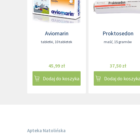
Aviomarin
Proktosedon
tabletki
,
10 tabletek
maść
,
15 gramów
45,99 zł
37,50 zł
Dodaj do koszyka
Dodaj do koszyk
Apteka Natolińska