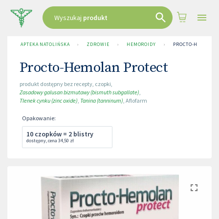
Wyszukaj
produkt
APTEKA NATOLIŃSKA
›
ZDROWIE
›
HEMOROIDY
›
PROCTO-HEMOLAN
Procto-Hemolan Protect
produkt dostępny bez recepty
,
czopki
,
Zasadowy galusan bizmutawy (bismuth subgallate)
,
Tlenek cynku (zinc oxide)
,
Tanina (tanninum)
,
Aflofarm
Opakowanie
:
10 czopków = 2 blistry
dostępny
,
cena
34,50 zł