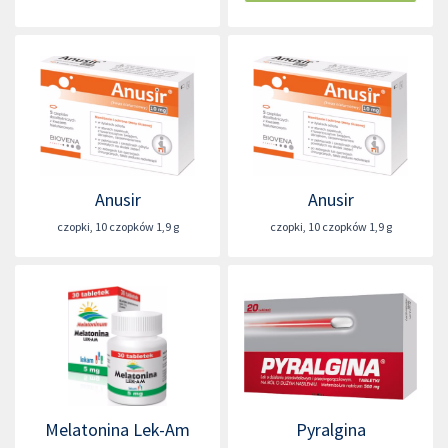
Anusir
Anusir
czopki
,
10 czopków 1,9 g
czopki
,
10 czopków 1,9 g
Melatonina Lek-Am
Pyralgina