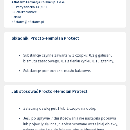
Aflofarm Farmacja Polska Sp. z o.o.
ul. Partyzancka 133/151
95-200
Pabianice
Polska
aflofarm@aflofarm.pl
Składniki Procto-Hemolan Protect
Substancje czynne zawarte w 1 czopku: 0,2 g galusanu
bizmutu zasadowego, 0,1 g tlenku cynku, 0,15 g taniny,
Substancje pomocnicze: masło kakaowe.
Jak stosować Procto-Hemolan Protect
Zalecaną dawką jest 1 lub 2 czopki na dobę.
Jeśli po upływie 7 dni stosowania nie nastąpiła poprawa
lub pojawiły się inne, nieobserwowane wcześniej objawy,
należy zwrócić się do lekarza, aby wykluczyć inne