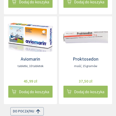
Dodaj do koszyka
Dodaj do koszyka
Aviomarin
Proktosedon
tabletki
,
10 tabletek
maść
,
15 gramów
45,99 zł
37,50 zł
Dodaj do koszyka
Dodaj do koszyka
DO POCZĄTKU