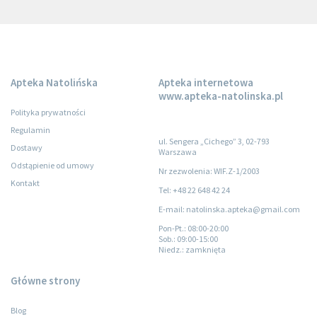
Apteka Natolińska
Apteka internetowa
www.apteka-natolinska.pl
Polityka prywatności
Regulamin
ul. Sengera „Cichego” 3, 02-793
Dostawy
Warszawa
Odstąpienie od umowy
Nr zezwolenia: WIF.Z-1/2003
Kontakt
Tel: +48 22 648 42 24
E-mail: natolinska.apteka@gmail.com
Pon-Pt.
: 08:00-20:00
Sob.
: 09:00-15:00
Niedz.
: zamknięta
Główne strony
Blog