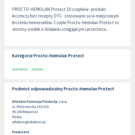
PROCTO-HEMOLAN Protect 10 czopków- produkt
leczniczy bez recepty OTC- stosowane sa w miejscowym
leczeniu hemoroidów. Czopki Procto-Hemolan Protect to
zlozony srodek o dzialaniu sciagajacym i przeciwza...
Kategorie Procto-Hemolan Protect
HEMOROIDY
ZDROWIE
Podmiot odpowiedzialny Procto-Hemolan Protect
Aflofarm Farmacja Polska Sp. z o.o.
ul. Partyzancka 133/151
95-200
Pabianice
Polska
aflofarm@aflofarm.pl
Producent