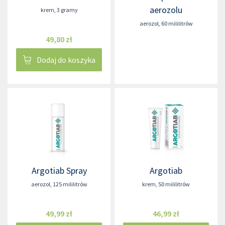
aerozolu
krem
,
3 gramy
aerozol
,
60 mililitrów
49,80 zł
Dodaj do koszyka
Argotiab Spray
Argotiab
aerozol
,
125 mililitrów
krem
,
50 mililitrów
49,99 zł
46,99 zł