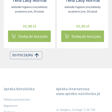
Tena Lady Normal
Tena Lady Normal
wkładki higieniczne/wkłady
wkładki higieniczne/wkłady
anatomiczne
,
30 sztuk
anatomiczne
,
30 sztuk
33,90 zł
33,90 zł
Dodaj do koszyka
Dodaj do koszyka
DO POCZĄTKU
Apteka Natolińska
Apteka internetowa
www.apteka-natolinska.pl
Polityka prywatności
Regulamin
ul. Sengera „Cichego” 3, 02-793
Dostawy