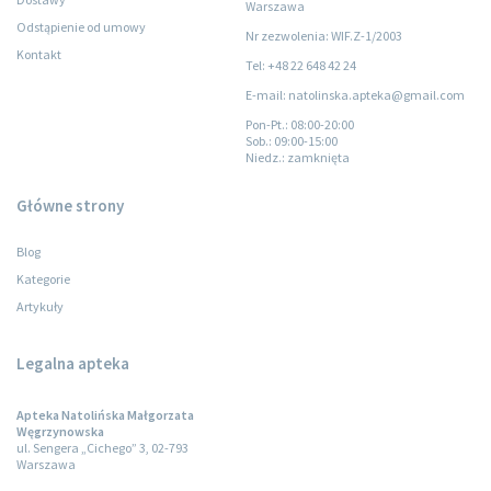
Warszawa
Odstąpienie od umowy
Nr zezwolenia: WIF.Z-1/2003
Kontakt
Tel: +48 22 648 42 24
E-mail: natolinska.apteka@gmail.com
Pon-Pt.
: 08:00-20:00
Sob.
: 09:00-15:00
Niedz.
: zamknięta
Główne strony
Blog
Kategorie
Artykuły
Legalna apteka
Apteka Natolińska Małgorzata
Węgrzynowska
ul. Sengera „Cichego” 3, 02-793
Warszawa