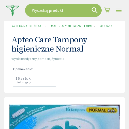
Wyszukaj
produkt
APTEKA NATOLIŃSKA
›
MATERIAŁY MEDYCZNE I OPATRUNKOWE
›
PODPASKI, TAMPONY
Apteo Care Tampony
higieniczne Normal
wyrób medyczny
,
tampon
,
Synoptis
Opakowanie
:
16 sztuk
niedostępny