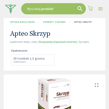
Wyszukaj
produkt
APTEKA NATOLIŃSKA
›
HERBATY ZIOŁOWE
›
APTEO SKRZYP
Apteo Skrzyp
suplement diety
,
ziele
,
Skrzyp polny (equisetum arvense)
,
Synoptis
Opakowanie
:
30 torebek 1,5 grama
niedostępny