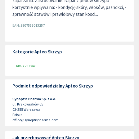
zaparzania. Zastosowanie: Napar z pedów skrzypu
korzystnie wplywa na: - kondycję skóry, włosów, paznokci, -
sprawność stawów i prawidłowy stan kosci...
EAN:
5907553013257
Kategorie Apteo Skrzyp
HERBATY ZIOŁOWE
Podmiot odpowiedzialny Apteo Skrzyp
Synoptis Pharma Sp. z o.o.
ul. Krakowiaków 65
02-255
Warszawa
Polska
office@synoptispharma.com
Jak przechowywać Apteo Skrzyp