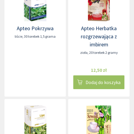
Apteo Pokrzywa
Apteo Herbatka
rozgrzewająca z
liście
,
30 torebek 1,5 grama
imbirem
zioła
,
20 torebek 2 gramy
12,50 zł
Dodaj do koszyka