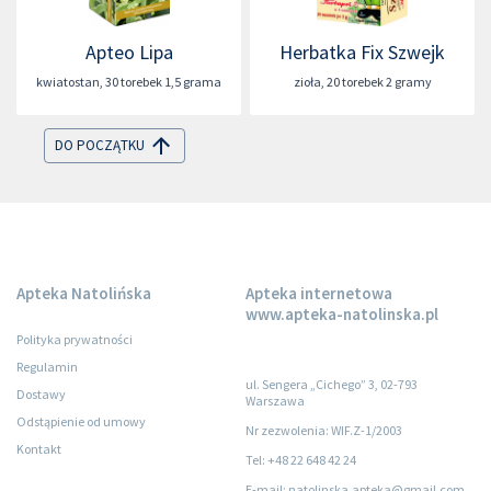
Apteo Lipa
Herbatka Fix Szwejk
kwiatostan
,
30 torebek 1,5 grama
zioła
,
20 torebek 2 gramy
DO POCZĄTKU
Apteka Natolińska
Apteka internetowa
www.apteka-natolinska.pl
Polityka prywatności
Regulamin
ul. Sengera „Cichego” 3, 02-793
Dostawy
Warszawa
Odstąpienie od umowy
Nr zezwolenia: WIF.Z-1/2003
Kontakt
Tel: +48 22 648 42 24
E-mail: natolinska.apteka@gmail.com