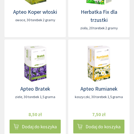
Apteo Koper włoski
Herbatka Fix dla
trzustki
owoce
,
30 torebek 2 gramy
zioła
,
20 torebek 2 gramy
Apteo Bratek
Apteo Rumianek
ziele
,
30 torebek 1,5 grama
koszyczki
,
30 torebek 1,5 grama
8,50 zł
7,50 zł
Dodaj do koszyka
Dodaj do koszyka