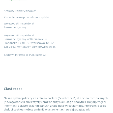
Krajowy Rejestr Zezwoleń
Zezwolenie na prowadzenie apteki
Wojewódzki Inspektorat
Farmaceutyczny
Wojewódzki Inspektorat
Farmaceutyczny w Warszawie, ul.
Floriańska 10, 03-707 Warszawa, tel. 22
628 28 60, kontakt email wif@wif.waw.pl
Biuletyn Informacji Publicznej GIF
Ciasteczka
Nasza aplikacja korzysta z plików cookies ("ciasteczka") dla celów technicznych
(np. logowanie) i dla statystyk oraz analizy UX (Google Analytics, Hotjar). Więcej
informacji o przetwarzaniu danych znajdziesz w regulaminie. Preferencje co do
obsługi cookies możesz zmienić w ustawieniach swojej przeglądarki.