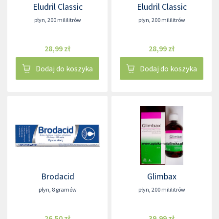
Eludril Classic
Eludril Classic
płyn
,
200 mililitrów
płyn
,
200 mililitrów
28,99 zł
28,99 zł
Dodaj do koszyka
Dodaj do koszyka
Brodacid
Glimbax
płyn
,
8 gramów
płyn
,
200 mililitrów
26,50 zł
39,99 zł