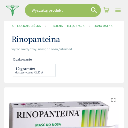
Wyszukaj
produkt
APTEKA NATOLIŃSKA
›
HIGIENA I PIELĘGNACJA
›
JAMA USTNA I NOS
›
Rinopanteina
wyrób medyczny
,
maść do nosa
,
Vitamed
Opakowanie
:
10 gramów
dostępny
,
cena
42,50 zł