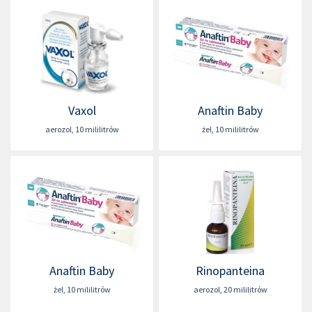
Vaxol
Anaftin Baby
aerozol
,
10 mililitrów
żel
,
10 mililitrów
Anaftin Baby
Rinopanteina
żel
,
10 mililitrów
aerozol
,
20 mililitrów