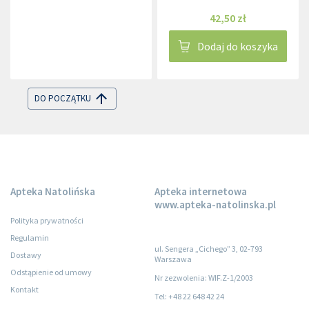
42,50 zł
Dodaj do koszyka
DO POCZĄTKU
Apteka Natolińska
Apteka internetowa
www.apteka-natolinska.pl
Polityka prywatności
Regulamin
ul. Sengera „Cichego” 3, 02-793
Dostawy
Warszawa
Odstąpienie od umowy
Nr zezwolenia: WIF.Z-1/2003
Kontakt
Tel: +48 22 648 42 24