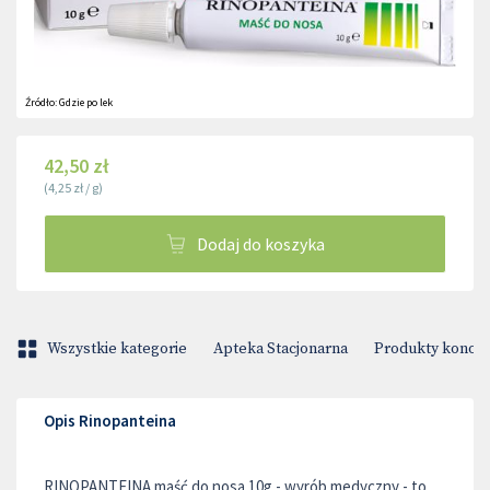
Źródło:
Gdzie po lek
42,50 zł
(
4,25 zł
/
g
)
Dodaj do koszyka
Wszystkie kategorie
Apteka Stacjonarna
Produkty konop
Opis Rinopanteina
RINOPANTEINA maść do nosa 10g - wyrób medyczny - to