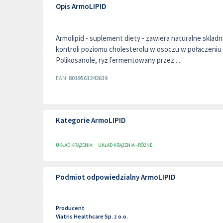
Opis ArmoLIPID
Armolipid - suplement diety - zawiera naturalne skladni
kontroli poziomu cholesterolu w osoczu w połaczeniu 
Polikosanole, ryż fermentowany przez ...
EAN:
8019561242639
Kategorie ArmoLIPID
UKŁAD KRĄŻENIA
UKŁAD KRĄŻENIA - RÓŻNE
Podmiot odpowiedzialny ArmoLIPID
Producent
Viatris Healthcare Sp. z o.o.