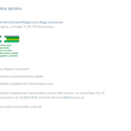
alna apteka
ka Natolińska Małgorzata Węgrzynowska
engera „Cichego” 3, 02-793 Warszawa
wy Rejestr Zezwoleń
lenie na prowadzenie apteki
ódzki Inspektorat Farmaceutyczny
ódzki Inspektorat Farmaceutyczny w Warszawie, ul. Floriańska 10, 03-
arszawa, tel. 22 628 28 60, kontakt email wif@wif.waw.pl
tyn Informacji Publicznej GIF