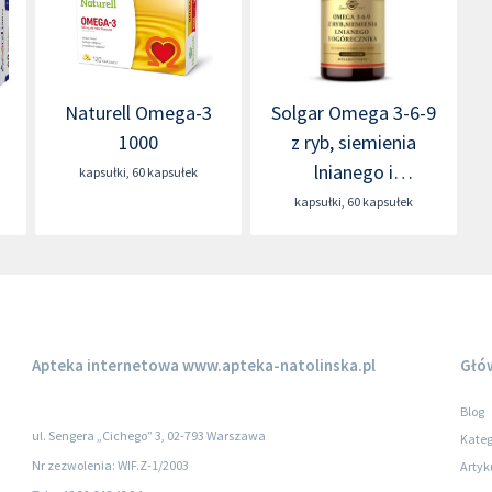
Naturell Omega-3
Solgar Omega 3-6-9
1000
z ryb, siemienia
lnianego i
kapsułki
,
60 kapsułek
ogórecznika
kapsułki
,
60 kapsułek
Apteka internetowa
www.apteka-natolinska.pl
Głó
Blog
ul. Sengera „Cichego” 3, 02-793 Warszawa
Kateg
Nr zezwolenia: WIF.Z-1/2003
Artyk