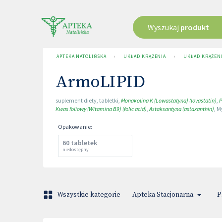
Wyszukaj
produkt
APTEKA NATOLIŃSKA
›
UKŁAD KRĄŻENIA
›
UKŁAD KRĄŻENI
ArmoLIPID
suplement diety
,
tabletki
,
Monakolina K (Lowastatyna) (lovastatin)
,
P
Kwas foliowy (Witamina B9) (folic acid)
,
Astaksantyna (astaxanthin)
,
M
Opakowanie
:
60 tabletek
niedostępny
Wszystkie kategorie
Apteka Stacjonarna
P