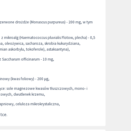
zerwone drożdże (Monascus purpureus) - 200 mg, w tym
z mikroalg (Haematococcus pluvialis Flotow, plecha) - 0,5
a, oleożywica, sacharoza, skrobia kukurydziana,
nian askorbylu, tokoferole), astaksantyna),
 Saccharum officinarum - 10 mg,
owy (kwas foliowy) - 200 μg,
jące: sole magnezowe kwasów tłuszczowych, mono- i
czowych, dwutlenek krzemu,
wapniowy, celuloza mikrokrystaliczna,
tce.