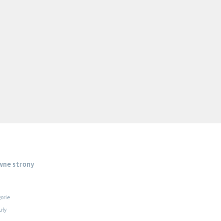
wne strony
orie
uły