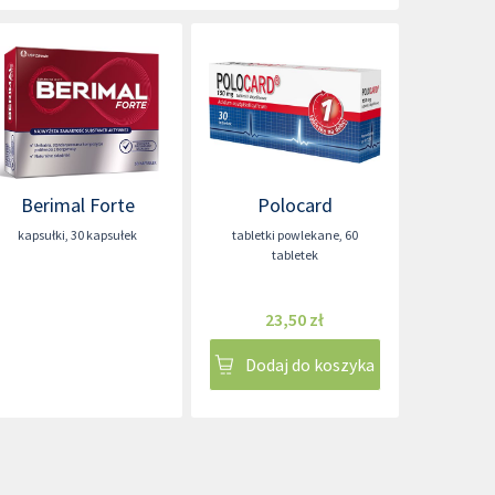
Berimal Forte
Polocard
kapsułki
,
30 kapsułek
tabletki powlekane
,
60
tabletek
23,50 zł
Dodaj do koszyka