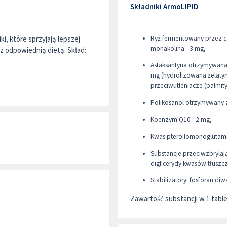
Składniki ArmoLIPID
ki, które sprzyjają lepszej
Ryż fermentowany przez c
monakolina - 3 mg,
z odpowiednią dietą. Skład:
Astaksantyna otrzymywana 
mg (hydrolizowana żelatyn
przeciwutleniacze (palmity
Polikosanol otrzymywany z
Koenzym Q10 - 2 mg,
Kwas pteroilomonoglutamin
Substancje przeciwzbryla
diglicerydy kwasów tłusz
Stabilizatory: fosforan di
Zawartość substancji w 1 table