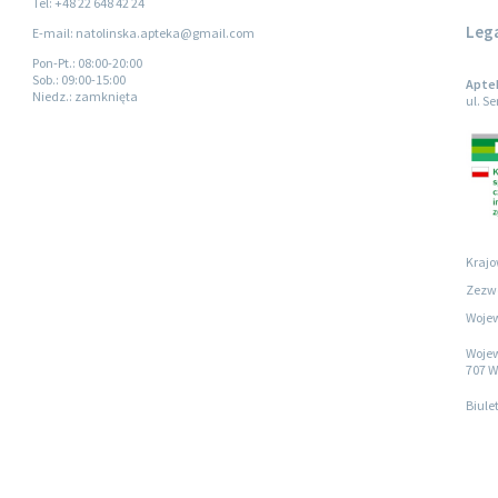
Tel: +48 22 648 42 24
Leg
E-mail: natolinska.apteka@gmail.com
Pon-Pt.
: 08:00-20:00
Sob.
: 09:00-15:00
Apte
Niedz.
: zamknięta
ul. S
Krajo
Zezwo
Wojew
Wojew
707 W
Biule