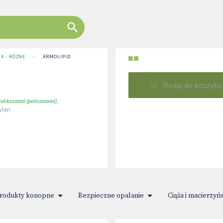
■■
A - RÓŻNE
›
ARMOLIPID
Dodaj do koszyka
olikosanol (policosanol)
,
ylan
rodukty konopne
Bezpieczne opalanie
Ciąża i macierzyń