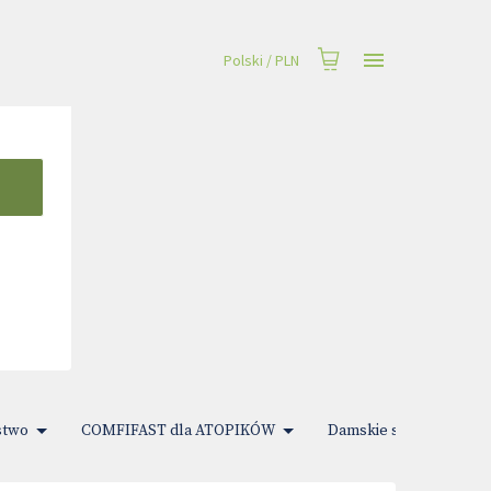
Polski
/
PLN
stwo
COMFIFAST dla ATOPIKÓW
Damskie sprawy