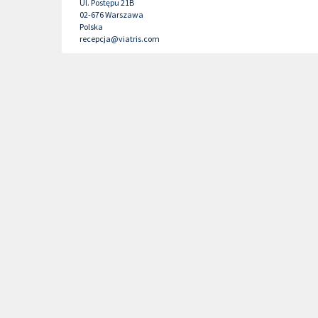
Ul. Postępu 21B
02-676
Warszawa
Polska
recepcja@viatris.com