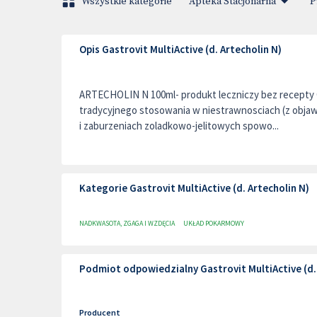
Wszystkie kategorie
Apteka Stacjonarna
P
Opis Gastrovit MultiActive (d. Artecholin N)
ARTECHOLIN N 100ml- produkt leczniczy bez recepty 
tradycyjnego stosowania w niestrawnosciach (z objawa
i zaburzeniach zoladkowo-jelitowych spowo...
Kategorie Gastrovit MultiActive (d. Artecholin N)
NADKWASOTA, ZGAGA I WZDĘCIA
UKŁAD POKARMOWY
Podmiot odpowiedzialny Gastrovit MultiActive (d. 
Producent