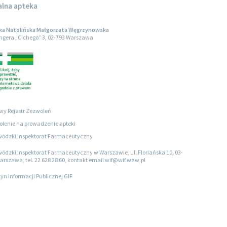
alna apteka
ka Natolińska Małgorzata Węgrzynowska
engera „Cichego” 3, 02-793 Warszawa
wy Rejestr Zezwoleń
lenie na prowadzenie apteki
ódzki Inspektorat Farmaceutyczny
ódzki Inspektorat Farmaceutyczny w Warszawie, ul. Floriańska 10, 03-
arszawa, tel. 22 628 28 60, kontakt email wif@wif.waw.pl
tyn Informacji Publicznej GIF