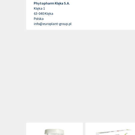
Phytopharm Klęka S.A.
Klęka 1
63-040
Klęka
Polska
info@europlant-group.pl