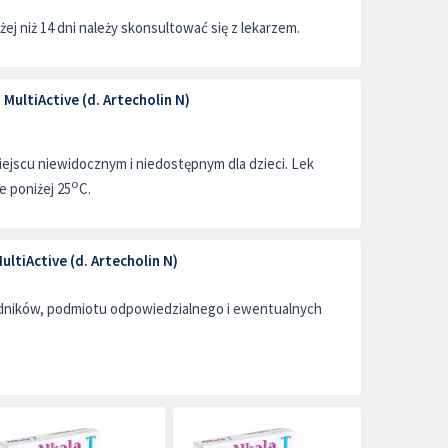
żej niż 14 dni należy skonsultować się z lekarzem.
ultiActive (d. Artecholin N)
jscu niewidocznym i niedostępnym dla dzieci. Lek
o
 poniżej 25
C.
ltiActive (d. Artecholin N)
adników, podmiotu odpowiedzialnego i ewentualnych