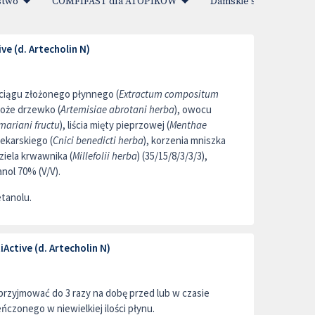
stwo
COMFIFAST dla ATOPIKÓW
Damskie sprawy
ve (d. Artecholin N)
yciągu złożonego płynnego (
Extractum compositum
y boże drzewko (
Artemisiae abrotani herba
), owocu
 mariani fructu
), liścia mięty pieprzowej (
Menthae
lekarskiego (
Cnici benedicti herba
), korzenia mniszka
 ziela krwawnika (
Millefolii herba
) (35/15/8/3/3/3),
nol 70% (V/V).
etanolu.
Active (d. Artecholin N)
j, przyjmować do 3 razy na dobę przed lub w czasie
ńczonego w niewielkiej ilości płynu.