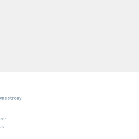
wne strony
orie
uły