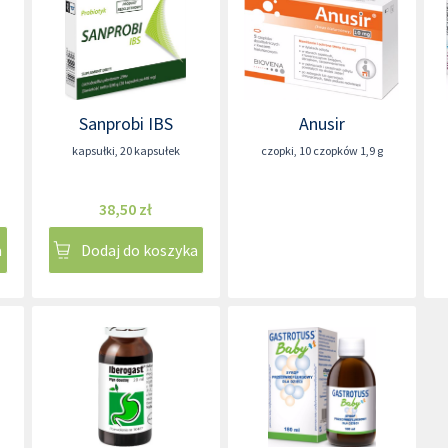
Sanprobi IBS
Anusir
kapsułki
,
20 kapsułek
czopki
,
10 czopków 1,9 g
38,50 zł
a
Dodaj do koszyka