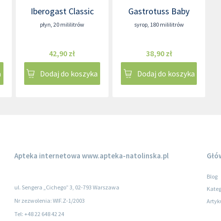
Iberogast Classic
Gastrotuss Baby
płyn
,
20 mililitrów
syrop
,
180 mililitrów
42,90 zł
38,90 zł
a
Dodaj do koszyka
Dodaj do koszyka
Apteka internetowa
www.apteka-natolinska.pl
Głó
Blog
ul. Sengera „Cichego” 3, 02-793 Warszawa
Kateg
Nr zezwolenia: WIF.Z-1/2003
Artyk
Tel: +48 22 648 42 24