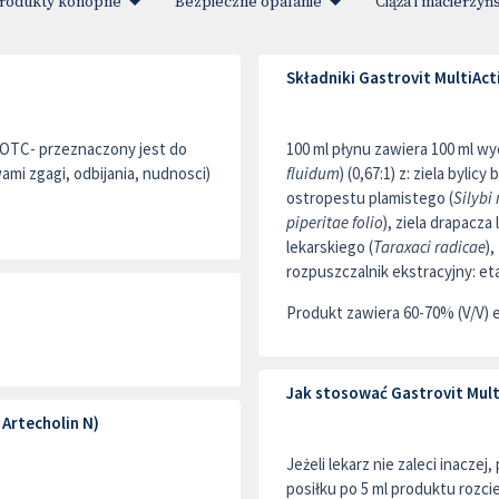
rodukty konopne
Bezpieczne opalanie
Ciąża i macierzyń
Składniki Gastrovit MultiActi
OTC- przeznaczony jest do
100 ml płynu zawiera 100 ml w
mi zgagi, odbijania, nudnosci)
fluidum
) (0,67:1) z: ziela bylic
ostropestu plamistego (
Silybi
piperitae folio
), ziela drapacza 
lekarskiego (
Taraxaci radicae
),
rozpuszczalnik ekstracyjny: eta
Produkt zawiera 60-70% (V/V) 
Jak stosować Gastrovit Multi
Artecholin N)
Jeżeli lekarz nie zaleci inacze
posiłku po 5 ml produktu rozcie