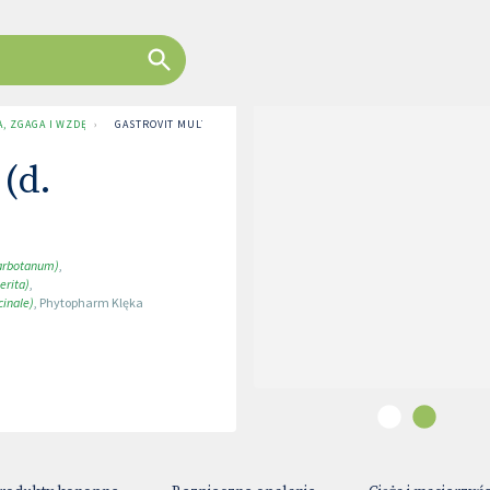
, ZGAGA I WZDĘCIA
›
GASTROVIT MULTIACTIVE (D. ARTECHOLIN N)
 (d.
 arbotanum)
,
erita)
,
cinale)
,
Phytopharm Klęka