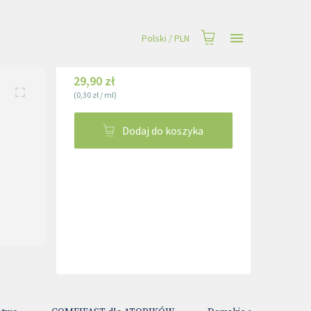
Polski
/
PLN
29,90 zł
(
0,30 zł
/
ml
)
Dodaj do koszyka