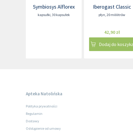
Symbiosys Alflorex
Iberogast Classic
kapsułki
,
30 kapsułek
płyn
,
20 mililitrów
42,90 zł
Dodaj do koszyk
Apteka Natolińska
Polityka prywatności
Regulamin
Dostawy
Odstąpienie od umowy