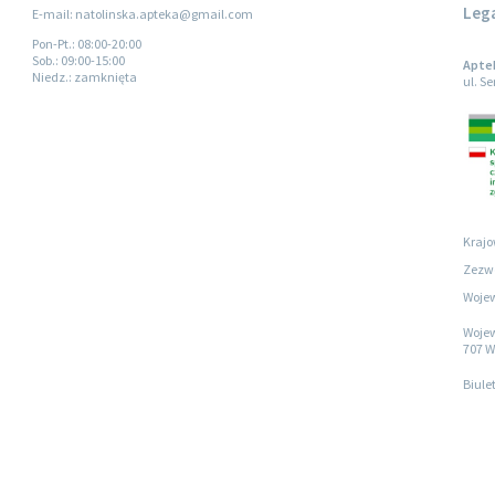
Leg
E-mail: natolinska.apteka@gmail.com
Pon-Pt.
: 08:00-20:00
Sob.
: 09:00-15:00
Apte
Niedz.
: zamknięta
ul. S
Krajo
Zezwo
Wojew
Wojew
707 W
Biule