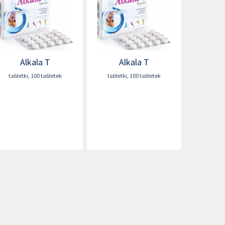
Alkala T
Alkala T
tabletki
,
100 tabletek
tabletki
,
100 tabletek