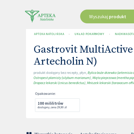
Wyszukaj
produkt
APTEKA NATOLIŃSKA
›
UKŁAD POKARMOWY
›
NADKWASOTA
Gastrovit MultiActive
Artecholin N)
produkt dostępny bez recepty
,
płyn
,
Bylica boże drzewko (artemisia
Ostropest plamisty (silybum marianum)
,
Mięta pieprzowa (mentha pip
Drapacz lekarski (cnicus benedictus)
,
Mniszek lekarski (taraxacum offi
Opakowanie
:
100 mililitrów
dostępny
,
cena
29,90 zł