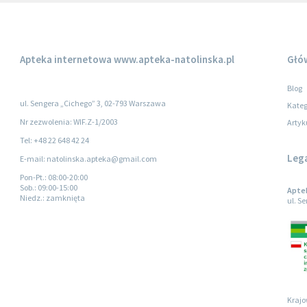
Apteka internetowa
www.apteka-natolinska.pl
Głó
Blog
ul. Sengera „Cichego” 3, 02-793 Warszawa
Kateg
Nr zezwolenia: WIF.Z-1/2003
Artyk
Tel: +48 22 648 42 24
Leg
E-mail: natolinska.apteka@gmail.com
Pon-Pt.
: 08:00-20:00
Sob.
: 09:00-15:00
Apte
Niedz.
: zamknięta
ul. S
Krajo