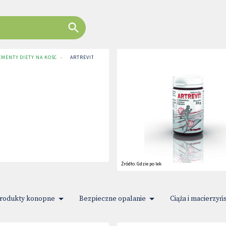
MENTY DIETY NA KOŚCI I STAWY
›
ARTREVIT
Źródło:
Gdzie po lek
rodukty konopne
Bezpieczne opalanie
Ciąża i macierzyń