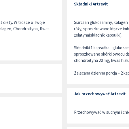
Składniki Artrevit
t diety. W trosce o Twoje
Siarczan glukozaminy, kolagen
Kolagen, Chondroityna, Kwas
róży, sproszkowane kłącze imb
żelatyna(składnik kapsułki).
Składniki 1 kapsułka - glukoza
sproszkowane skórki owocu dzi
chondroityna 20 mg, kwas hial
Zalecana dzienna porcja – 2 kap
Jak przechowywać Artrevit
Przechowywać w suchym i chło