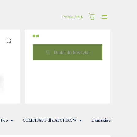
Polski
/
PLN
■■
Dodaj do koszyka
stwo
COMFIFAST dla ATOPIKÓW
Damskie sprawy