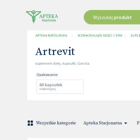
Wyszukaj
produkt
APTEKA NATOLIŃSKA
›
WZMACNIAJĄCE KOŚCI I STAWY
›
SUPLE
Artrevit
suplement diety
,
kapsułki
,
Gorvita
Opakowanie
:
60 kapsułek
niedostępny
Wszystkie kategorie
Apteka Stacjonarna
P