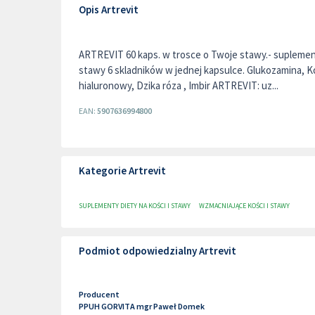
Opis Artrevit
ARTREVIT 60 kaps. w trosce o Twoje stawy.- suplemen
stawy 6 skladników w jednej kapsulce. Glukozamina, 
hialuronowy, Dzika róza , Imbir ARTREVIT: uz...
EAN:
5907636994800
Kategorie Artrevit
SUPLEMENTY DIETY NA KOŚCI I STAWY
WZMACNIAJĄCE KOŚCI I STAWY
Podmiot odpowiedzialny Artrevit
Producent
PPUH GORVITA mgr Paweł Domek