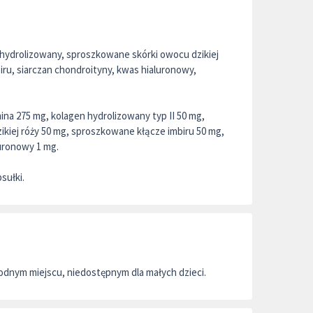
 hydrolizowany, sproszkowane skórki owocu dzikiej
iru, siarczan chondroityny, kwas hialuronowy,
mina 275 mg, kolagen hydrolizowany typ II 50 mg,
kiej róży 50 mg, sproszkowane kłącze imbiru 50 mg,
uronowy 1 mg.
sułki.
dnym miejscu, niedostępnym dla małych dzieci.