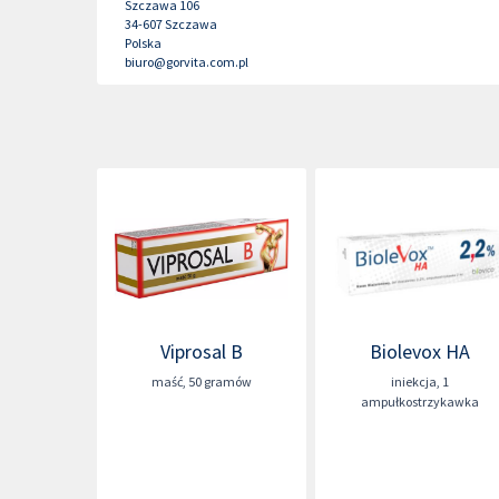
Szczawa 106
34-607
Szczawa
Polska
biuro@gorvita.com.pl
Viprosal B
Biolevox HA
maść
,
50 gramów
iniekcja
,
1
ampułkostrzykawka