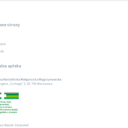
wne strony
orie
uły
alna apteka
ka Natolińska Małgorzata Węgrzynowska
engera „Cichego” 3, 02-793 Warszawa
wy Rejestr Zezwoleń