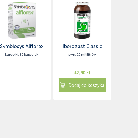
Symbiosys Alflorex
Iberogast Classic
kapsułki
,
30 kapsułek
płyn
,
20 mililitrów
42,90 zł
Dodaj do koszyka