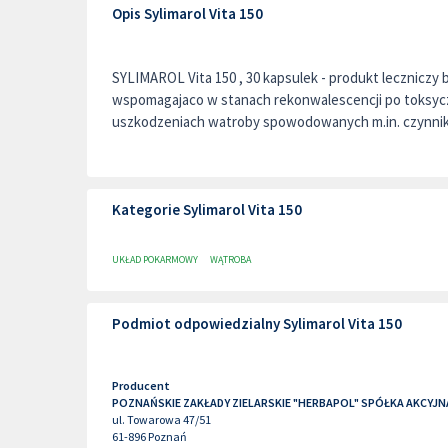
Opis Sylimarol Vita 150
SYLIMAROL Vita 150 , 30 kapsulek - produkt leczniczy
wspomagajaco w stanach rekonwalescencji po toksy
uszkodzeniach watroby spowodowanych m.in. czynnika
Kategorie Sylimarol Vita 150
UKŁAD POKARMOWY
WĄTROBA
Podmiot odpowiedzialny Sylimarol Vita 150
Producent
POZNAŃSKIE ZAKŁADY ZIELARSKIE "HERBAPOL" SPÓŁKA AKCYJN
ul. Towarowa 47/51
61-896
Poznań