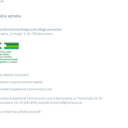
uły
alna apteka
ka Natolińska Małgorzata Węgrzynowska
engera „Cichego” 3, 02-793 Warszawa
wy Rejestr Zezwoleń
lenie na prowadzenie apteki
ódzki Inspektorat Farmaceutyczny
ódzki Inspektorat Farmaceutyczny w Warszawie, ul. Floriańska 10, 03-
arszawa, tel. 22 628 28 60, kontakt email wif@wif.waw.pl
tyn Informacji Publicznej GIF