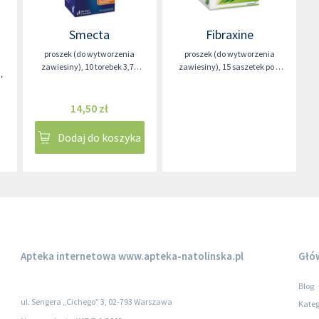
Smecta
Fibraxine
proszek (do wytworzenia
proszek (do wytworzenia
zawiesiny)
,
10 torebek 3,76
zawiesiny)
,
15 saszetek po 6
m
grama
gramów
14,50 zł
Dodaj do koszyka
Apteka internetowa
www.apteka-natolinska.pl
Głó
Blog
ul. Sengera „Cichego” 3, 02-793 Warszawa
Kateg