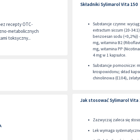
Składniki Sylimarol Vita 150
 bez recepty OTC-
Substancje czynne: wyciąg s
extractum siccum (20-34:1
czno-metabolicznych
benzoesan sodu (<0,2%)) -
mi toksyczny...
mg, witamina B2 (Riboflavi
mg, witamina PP (Nicotina
4 mg w 1 kapsułce.
Substancje pomocnicze: m
krospowidonu; skład kapsuł
chinolinowa (E104), żelat
Jak stosować Sylimarol Vita
Zazwyczaj zaleca się stos
A
Lek wymaga systematyczne