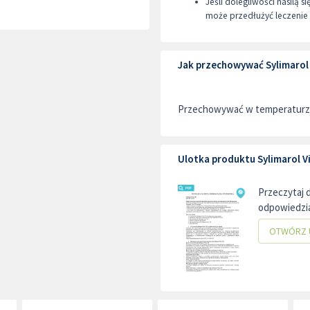
Jeśli dolegliwości nasilą s
może przedłużyć leczenie 
Jak przechowywać Sylimarol 
Przechowywać w temperaturze
Ulotka produktu Sylimarol V
Przeczytaj 
odpowiedzia
OTWÓRZ 