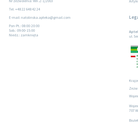
Nr zezwolenia: WIF.Z-1/2003
Artyk
Tel: +48 22 648 42 24
Leg
E-mail: natolinska.apteka@gmail.com
Pon-Pt.
: 08:00-20:00
Sob.
: 09:00-15:00
Apte
Niedz.
: zamknięta
ul. S
Krajo
Zezwo
Wojew
Wojew
707 W
Biule