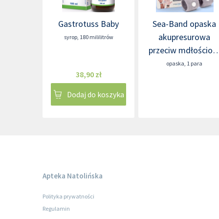
Gastrotuss Baby
Sea-Band opaska
akupresurowa
syrop
,
180 mililitrów
przeciw mdłościo
dla dorosłych
opaska
,
1 para
38,90 zł
Dodaj do koszyka
Apteka Natolińska
Polityka prywatności
Regulamin