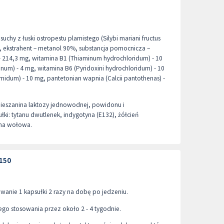
uchy z łuski ostropestu plamistego (Silybi mariani fructus
), ekstrahent – metanol 90%, substancja pomocnicza –
 214,3 mg, witamina B1 (Thiaminum hydrochloridum) - 10
num) - 4 mg, witamina B6 (Pyridoxini hydrochloridum) - 10
midum) - 10 mg, pantetonian wapnia (Calcii pantothenas) -
ieszanina laktozy jednowodnej, powidonu i
ki: tytanu dwutlenek, indygotyna (E132), żółcień
yna wołowa.
 150
owanie 1 kapsułki 2 razy na dobę po jedzeniu.
go stosowania przez około 2 - 4 tygodnie.