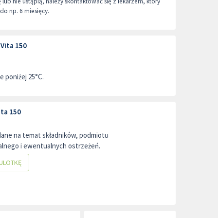
ię lub nie ustąpią, należy skontaktować się z lekarzem, który
do np. 6 miesięcy.
Vita 150
 poniżej 25°C.
ita 150
dane na temat składników, podmiotu
lnego i ewentualnych ostrzeżeń.
ULOTKĘ