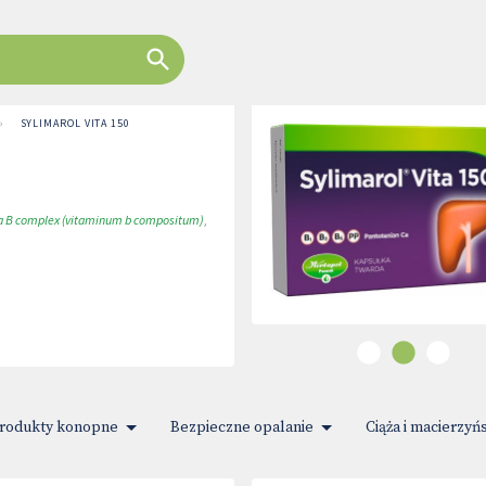
›
SYLIMAROL VITA 150
 B complex (vitaminum b compositum)
,
rodukty konopne
Bezpieczne opalanie
Ciąża i macierzyń