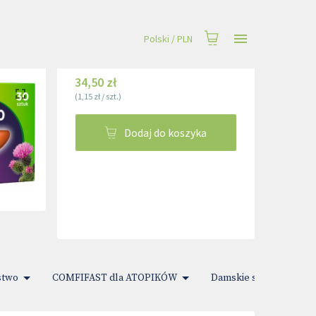
Polski
/
PLN
34,50 zł
(
1,15 zł
/
szt.
)
Dodaj do koszyka
stwo
COMFIFAST dla ATOPIKÓW
Damskie sprawy