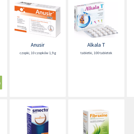
Anusir
Alkala T
czopki
,
10 czopków 1,9 g
tabletki
,
100 tabletek
a