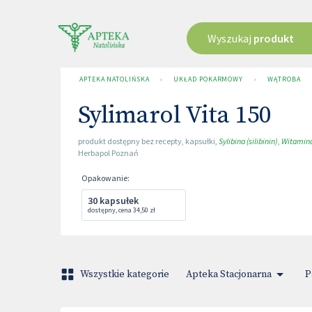
Wyszukaj
produkt
APTEKA NATOLIŃSKA
›
UKŁAD POKARMOWY
›
WĄTROBA
Sylimarol Vita 150
produkt dostępny bez recepty
,
kapsułki
,
Sylibina (silibinin)
,
Witamina
Herbapol Poznań
Opakowanie
:
30 kapsułek
dostępny
,
cena
34,50 zł
Wszystkie kategorie
Apteka Stacjonarna
P