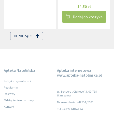
14,50 zł
Dodaj do koszyka
DO POCZĄTKU
Apteka Natolińska
Apteka internetowa
www.apteka-natolinska.pl
Polityka prywatności
Regulamin
ul. Sengera „Cichego” 3, 02-793
Dostawy
Warszawa
Odstąpienie od umowy
Nr zezwolenia: WIF.Z-1/2003
Kontakt
Tel: +48 22 648 42 24