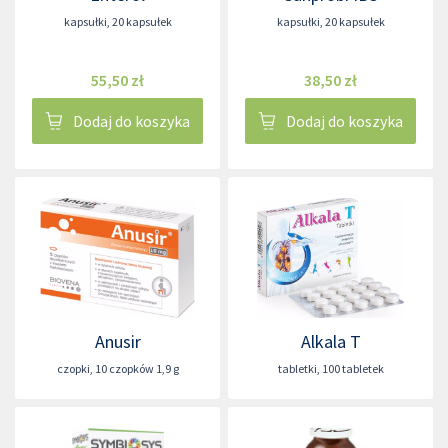
kapsułki
,
20 kapsułek
kapsułki
,
20 kapsułek
55,50 zł
38,50 zł
Dodaj do koszyka
Dodaj do koszyka
Anusir
Alkala T
czopki
,
10 czopków 1,9 g
tabletki
,
100 tabletek