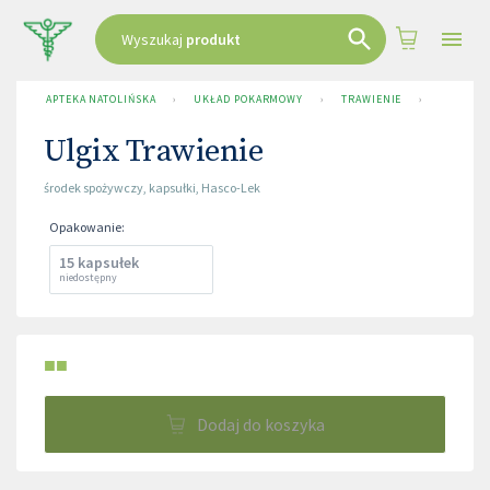
Wyszukaj
produkt
APTEKA NATOLIŃSKA
›
UKŁAD POKARMOWY
›
TRAWIENIE
›
ULGIX T
Ulgix Trawienie
środek spożywczy
,
kapsułki
,
Hasco-Lek
Opakowanie
:
15 kapsułek
niedostępny
■■
Dodaj do koszyka