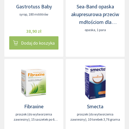
Gastrotuss Baby
Sea-Band opaska
akupresurowa przeciw
syrop
,
180 mililitrów
mdłościom dla
dorosłych
opaska
,
1 para
38,90 zł
Dodaj do koszyka
Fibraxine
Smecta
proszek (do wytworzenia
proszek (do wytworzenia
zawiesiny)
,
15 saszetek po 6
zawiesiny)
,
10 torebek 3,76 grama
gramów