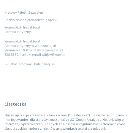
Krajowy Rejestr Zezwoleń
Zezwolenie na prowadzenie apteki
Wojewódzki Inspektorat
Farmaceutyczny
Wojewódzki Inspektorat
Farmaceutyczny w Warszawie, ul.
Floriańska 10, 03-707 Warszawa, tel. 22
628 28 60, kontakt email wif@wif.waw.pl
Biuletyn Informacji Publicznej GIF
Ciasteczka
Nasza aplikacja korzysta z plików cookies ("ciasteczka") dla celów technicznych
(np. logowanie) i dla statystyk oraz analizy UX (Google Analytics, Hotjar). Więcej
informacji o przetwarzaniu danych znajdziesz w regulaminie. Preferencje co do
obsługi cookies możesz zmienić w ustawieniach swojej przeglądarki.