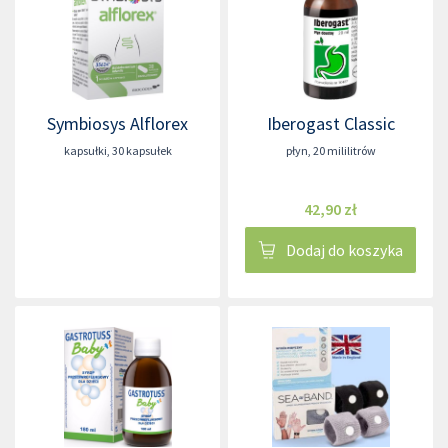
Symbiosys Alflorex
Iberogast Classic
kapsułki
,
30 kapsułek
płyn
,
20 mililitrów
42,90 zł
Dodaj do koszyka