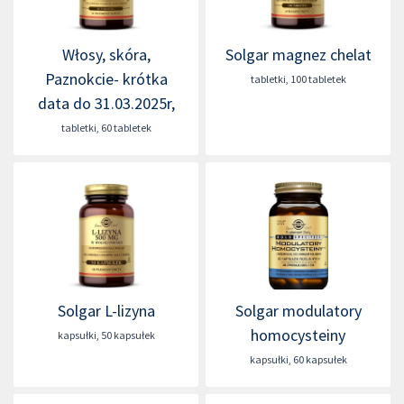
Włosy, skóra,
Solgar magnez chelat
Paznokcie- krótka
tabletki
,
100 tabletek
data do 31.03.2025r,
tabletki
,
60 tabletek
Solgar L-lizyna
Solgar modulatory
homocysteiny
kapsułki
,
50 kapsułek
kapsułki
,
60 kapsułek