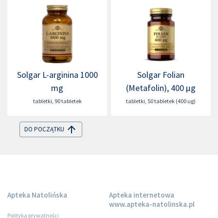
Solgar L-arginina 1000
Solgar Folian
mg
(Metafolin), 400 µg
tabletki
,
90 tabletek
tabletki
,
50 tabletek (400 ug)
DO POCZĄTKU
Apteka Natolińska
Apteka internetowa
www.apteka-natolinska.pl
Polityka prywatności