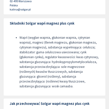
02-495
Warszawa
Polska
kalina@solgar.pl
Składniki Solgar wapń magnez plus cynk
Wapń (węglan wapnia, glukonian wapnia, cytrynian
wapnia), magnez (tlenek magnezu, glukonian magnezu,
cytrynian magnezu), substancja wypełniająca: celuloza;
stabilizator: guma celulozowa usieciowana; cynk
(glukonian cynku), regulator kwasowości: kwas cytrynowy,
substancja glazurująca: hydroksypropylometyloceluloza,
substancja przeciwzbrylająca: sole magnezowe
(roślinnych) kwasów tłuszczowych, substancja
glazurująca: glicerol (roślinny), substancja
przeciwzbrylająca: (roślinne) kwasy tłuszczowe,
substancja glazurująca: wosk carnauba.
Jak przechowywać Solgar wapń magnez plus cynk