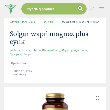
Wyszukaj
produkt
APTEKA NATOLIŃSKA
›
SOLGAR
›
SOLGAR WAPŃ MAGNEZ PLUS CYNK
Solgar wapń magnez plus
cynk
suplement diety
,
tabletki
,
Wapń (calcium)
,
Magnez (magnesium)
,
Cynk (zinc)
,
Solgar
Opakowanie
:
100 tabletek
niedostępny