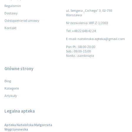
Regulamin
ul. Sengera „Cichego” 3, 02-793
Dostawy
Warszawa
Odstąpienie od umowy
Nr zezwolenia: WIF.Z-1/2003
Kontakt
Tel: +48 22 648 42 24
E-mail: natolinska.apteka@gmail.com
Pon-Pt.
: 08:00-20:00
Sob.
: 09:00-15:00
Niedz.
: zamknięta
Główne strony
Blog
Kategorie
Artykuły
Legalna apteka
Apteka Natolińska Małgorzata
Węgrzynowska