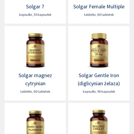
Solgar 7
Solgar Female Multiple
kapsułki
,
30 kapsułek
tabletki
,
60 tabletek
Solgar magnez
Solgar Gentle Iron
cytrynian
(diglicynian żelaza)
tabletki
,
60 tabletek
kapsułki
,
90 kapsułek