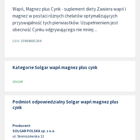
Wapń, Magnez plus Cynk - suplement diety Zawiera wapń i
magnez w postaci różnych chelatów optymalizujących
przyswajalność tych pierwiastków. Uzupełnieniem jest
obecność Cynku od­grywającego nie mniej ...
EAN:
33984005204
Kategorie Solgar wapń magnez plus cynk
SOLGAR
Podmiot odpowiedzialny Solgar wapń magnez plus
cynk
Producent
SOLGAR POLSKA sp. z o.o.
ul. Skoroszewska 12