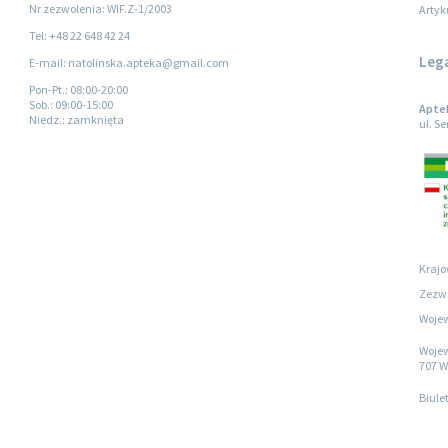
Nr zezwolenia: WIF.Z-1/2003
Artyk
Tel: +48 22 648 42 24
Leg
E-mail: natolinska.apteka@gmail.com
Pon-Pt.
: 08:00-20:00
Sob.
: 09:00-15:00
Apte
Niedz.
: zamknięta
ul. S
Krajo
Zezwo
Wojew
Wojew
707 W
Biule