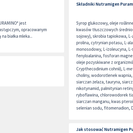
Składniki Nutramigen Puram
RAMINO* jest
Syrop glukozowy, oleje roślinn
zastępczym, opracowanym
kwasów tłuszczowych średnio
 na białka mleka...
sojowy), skrobia tapiokowa, L-
prolina, cytrynian potasu, L-al
monosodowy, L-izoleucyna, L-se
fenyloalanina, fosforan magnez
oleje pozyskiwane z organizmó
Crypthecodinium cohnii), L-met
choliny, wodorotlenek wapnia,
siarczan żelaza, tauryna, siarc
nikotynamid, palmitynian retin
ryboflawina, chlorowodorek ti
siarczan manganu, kwas ptero
selenian sodu, fitomenadion, 
Jak stosować Nutramigen P