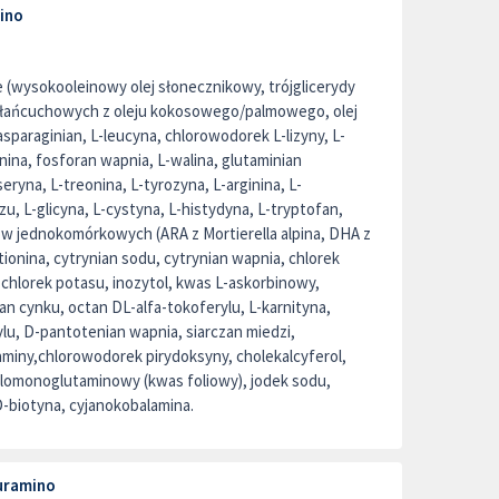
ino
e (wysokooleinowy olej słonecznikowy, trójglicerydy
łańcuchowych z oleju kokosowego/palmowego, olej
asparaginian, L-leucyna, chlorowodorek L-lizyny, L-
anina, fosforan wapnia, L-walina, glutaminian
ryna, L-treonina, L-tyrozyna, L-arginina, L-
u, L-glicyna, L-cystyna, L-histydyna, L-tryptofan,
w jednokomórkowych (ARA z Mortierella alpina, DHA z
ionina, cytrynian sodu, cytrynian wapnia, chlorek
 chlorek potasu, inozytol, kwas L-askorbinowy,
zan cynku, octan DL-alfa-tokoferylu, L-karnityna,
ylu, D-pantotenian wapnia, siarczan miedzi,
aminy,chlorowodorek pirydoksyny, cholekalcyferol,
ilomonoglutaminowy (kwas foliowy), jodek sodu,
D-biotyna, cyjanokobalamina.
uramino