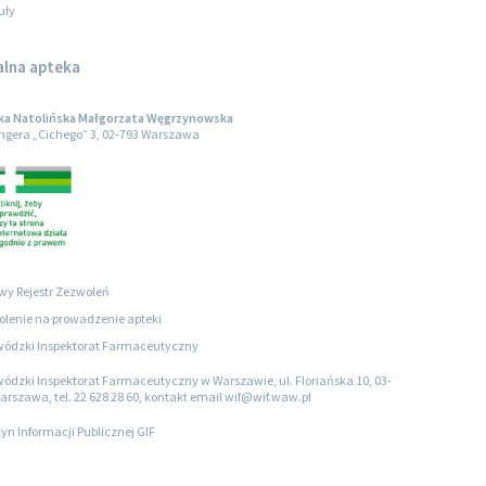
uły
alna apteka
ka Natolińska Małgorzata Węgrzynowska
engera „Cichego” 3, 02-793 Warszawa
wy Rejestr Zezwoleń
lenie na prowadzenie apteki
ódzki Inspektorat Farmaceutyczny
ódzki Inspektorat Farmaceutyczny w Warszawie, ul. Floriańska 10, 03-
arszawa, tel. 22 628 28 60, kontakt email wif@wif.waw.pl
tyn Informacji Publicznej GIF