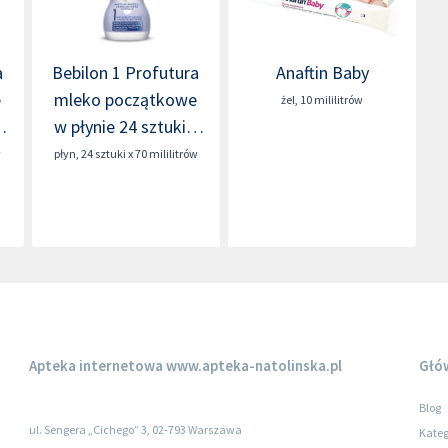
a
Bebilon 1 Profutura
Anaftin Baby
e
mleko początkowe
żel
,
10 mililitrów
x
w płynie 24 sztuki x
70 mililitrów
w
płyn
,
24 sztuki x 70 mililitrów
Apteka internetowa
www.apteka-natolinska.pl
Głó
Blog
ul. Sengera „Cichego” 3, 02-793 Warszawa
Kateg