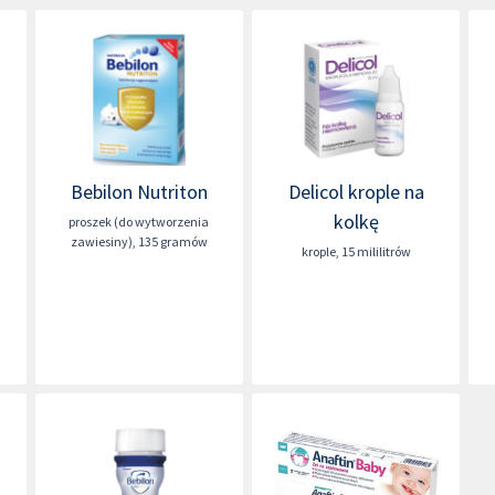
Bebilon Nutriton
Delicol krople na
kolkę
proszek (do wytworzenia
zawiesiny)
,
135 gramów
krople
,
15 mililitrów