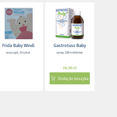
Frida Baby Windi
Gastrotuss Baby
przyrząd
,
10 sztuk
syrop
,
180 mililitrów
38,90 zł
Dodaj do koszyka