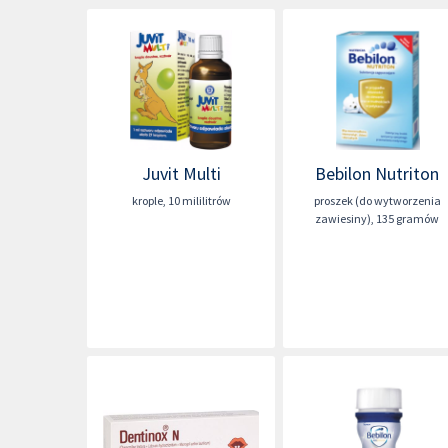
Juvit Multi
Bebilon Nutriton
krople
,
10 mililitrów
proszek (do wytworzenia
zawiesiny)
,
135 gramów