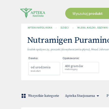
Wyszukaj
produkt
APTEKA NATOLIŃSKA
›
DZIECI
›
MLEKA, KASZKI, ODŻYWKI
Nutramigen Puramin
środek spożywczy
,
proszek (do wytworzenia płynu)
,
Mead Johnso
Dawka
:
Opakowanie
:
400 gramów
od urodzenia
niedostępny
brak ofert
Wszystkie kategorie
Apteka Stacjonarna
P