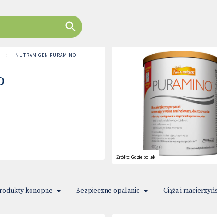
›
NUTRAMIGEN PURAMINO
o
n
Źródło:
Gdzie po lek
rodukty konopne
Bezpieczne opalanie
Ciąża i macierzyń