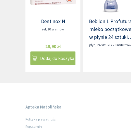
Dentinox N
Bebilon 1 Profutur
mleko początkow
żel
,
10 gramów
w płynie 24 sztuki 
70 mililitrów
płyn
,
24 sztuki x 70 mililitró
29,90 zł
Dodaj do koszyka
Apteka Natolińska
Polityka prywatności
Regulamin