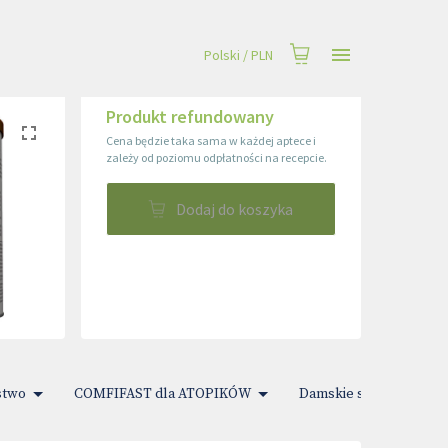
Polski
/
PLN
Produkt refundowany
Cena będzie taka sama w każdej aptece i
zależy od poziomu odpłatności na recepcie.
Dodaj do koszyka
stwo
COMFIFAST dla ATOPIKÓW
Damskie sprawy