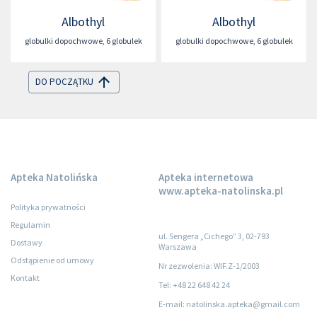
Albothyl
Albothyl
globulki dopochwowe
,
6 globulek
globulki dopochwowe
,
6 globulek
DO POCZĄTKU
Apteka Natolińska
Apteka internetowa
www.apteka-natolinska.pl
Polityka prywatności
Regulamin
ul. Sengera „Cichego” 3, 02-793
Dostawy
Warszawa
Odstąpienie od umowy
Nr zezwolenia: WIF.Z-1/2003
Kontakt
Tel: +48 22 648 42 24
E-mail: natolinska.apteka@gmail.com