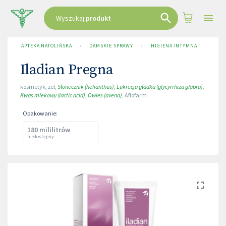
Wyszukaj
produkt
APTEKA NATOLIŃSKA
›
DAMSKIE SPRAWY
›
HIGIENA INTYMNA
›
ILA
Iladian Pregna
kosmetyk
,
żel
,
Słonecznik (helianthus)
,
Lukrecja gładka (glycyrrhiza glabra)
,
Kwas mlekowy (lactic acid)
,
Owies (avena)
,
Aflofarm
Opakowanie
:
180 mililitrów
niedostępny