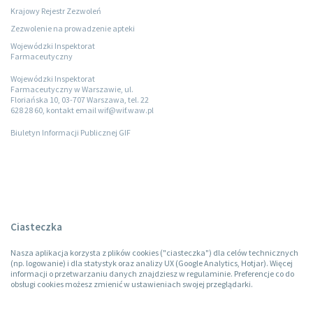
Krajowy Rejestr Zezwoleń
Zezwolenie na prowadzenie apteki
Wojewódzki Inspektorat
Farmaceutyczny
Wojewódzki Inspektorat
Farmaceutyczny w Warszawie, ul.
Floriańska 10, 03-707 Warszawa, tel. 22
628 28 60, kontakt email wif@wif.waw.pl
Biuletyn Informacji Publicznej GIF
Ciasteczka
Nasza aplikacja korzysta z plików cookies ("ciasteczka") dla celów technicznych
(np. logowanie) i dla statystyk oraz analizy UX (Google Analytics, Hotjar). Więcej
informacji o przetwarzaniu danych znajdziesz w regulaminie. Preferencje co do
obsługi cookies możesz zmienić w ustawieniach swojej przeglądarki.