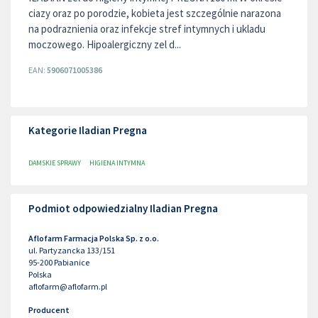
ciazy oraz po porodzie, kobieta jest szczególnie narazona
na podraznienia oraz infekcje stref intymnych i ukladu
moczowego. Hipoalergiczny zel d...
EAN:
5906071005386
Kategorie Iladian Pregna
DAMSKIE SPRAWY
HIGIENA INTYMNA
Podmiot odpowiedzialny Iladian Pregna
Aflofarm Farmacja Polska Sp. z o.o.
ul. Partyzancka 133/151
95-200
Pabianice
Polska
aflofarm@aflofarm.pl
Producent