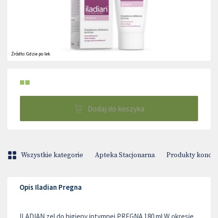
Źródło:
Gdzie po lek
■■
Dodaj do koszyka
Wszystkie kategorie
Apteka Stacjonarna
Produkty konop
Opis Iladian Pregna
ILADIAN zel do higieny intymnej PREGNA 180 ml W okresie