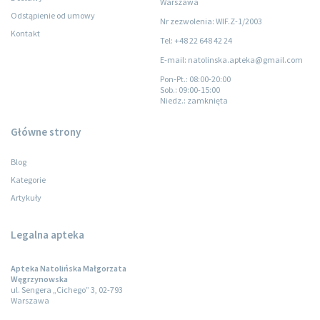
Warszawa
Odstąpienie od umowy
Nr zezwolenia: WIF.Z-1/2003
Kontakt
Tel: +48 22 648 42 24
E-mail: natolinska.apteka@gmail.com
Pon-Pt.
: 08:00-20:00
Sob.
: 09:00-15:00
Niedz.
: zamknięta
Główne strony
Blog
Kategorie
Artykuły
Legalna apteka
Apteka Natolińska Małgorzata
Węgrzynowska
ul. Sengera „Cichego” 3, 02-793
Warszawa