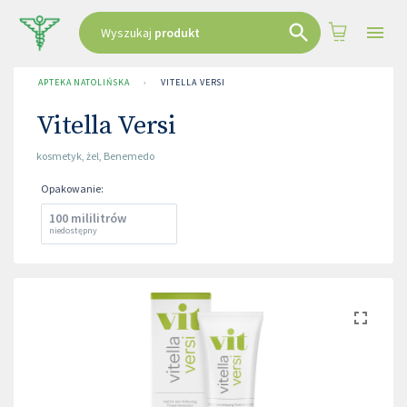
Wyszukaj
produkt
APTEKA NATOLIŃSKA
›
VITELLA VERSI
Vitella Versi
kosmetyk
,
żel
,
Benemedo
Opakowanie
:
100 mililitrów
niedostępny