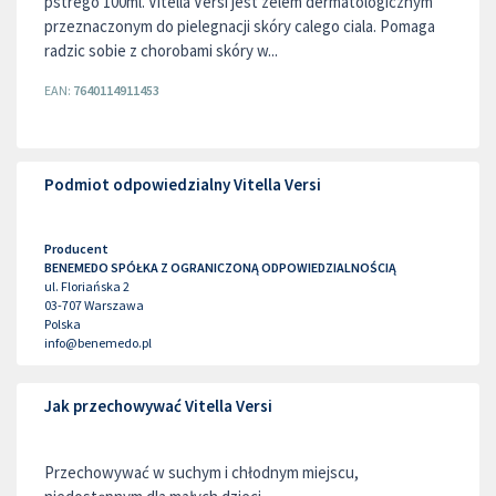
pstrego 100ml. Vitella Versi jest zelem dermatologicznym
przeznaczonym do pielegnacji skóry calego ciala. Pomaga
radzic sobie z chorobami skóry w...
EAN:
7640114911453
Podmiot odpowiedzialny Vitella Versi
Producent
BENEMEDO SPÓŁKA Z OGRANICZONĄ ODPOWIEDZIALNOŚCIĄ
ul. Floriańska 2
03-707
Warszawa
Polska
info@benemedo.pl
Jak przechowywać Vitella Versi
Przechowywać w suchym i chłodnym miejscu,