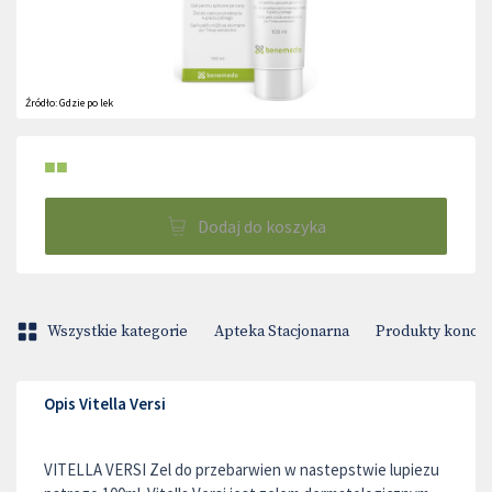
Źródło:
Gdzie po lek
■■
Dodaj do koszyka
Wszystkie kategorie
Apteka Stacjonarna
Produkty konop
Opis Vitella Versi
VITELLA VERSI Zel do przebarwien w nastepstwie lupiezu