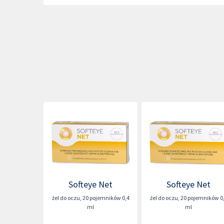
Softeye Net
Softeye Net
żel do oczu
,
20 pojemników 0,4
żel do oczu
,
20 pojemników 0
ml
ml