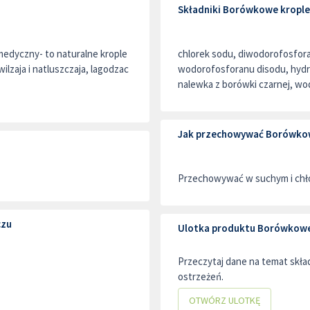
Składniki Borówkowe krople
edyczny- to naturalne krople
chlorek sodu, diwodorofosfo
lzaja i natluszczaja, lagodzac
wodorofosforanu disodu, hydr
nalewka z borówki czarnej, w
Jak przechowywać Borówkow
Przechowywać w suchym i chło
czu
Ulotka produktu Borówkowe
Przeczytaj dane na temat skł
ostrzeżeń.
OTWÓRZ ULOTKĘ