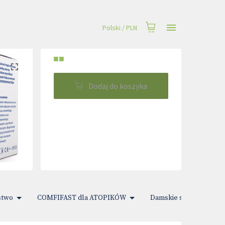
Polski
/
PLN
■■
Dodaj do koszyka
stwo
COMFIFAST dla ATOPIKÓW
Damskie sprawy