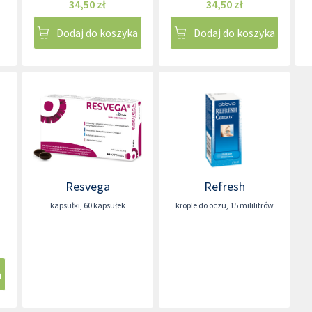
34,50 zł
34,50 zł
Dodaj do koszyka
Dodaj do koszyka
Resvega
Refresh
kapsułki
,
60 kapsułek
krople do oczu
,
15 mililitrów
a