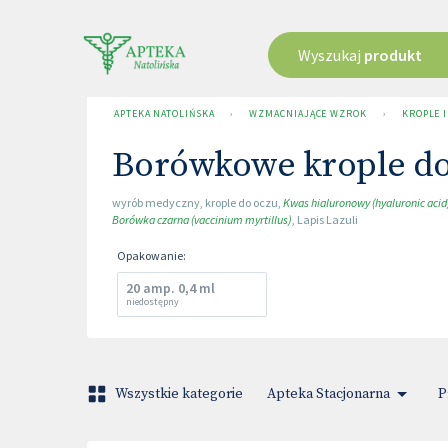
Wyszukaj
produkt
APTEKA NATOLIŃSKA
›
WZMACNIAJĄCE WZROK
›
KROPLE 
Borówkowe krople do
wyrób medyczny
,
krople do oczu
,
Kwas hialuronowy (hyaluronic acid
Borówka czarna (vaccinium myrtillus)
,
Lapis Lazuli
Opakowanie
:
20 amp. 0,4 ml
niedostępny
Wszystkie kategorie
Apteka Stacjonarna
P