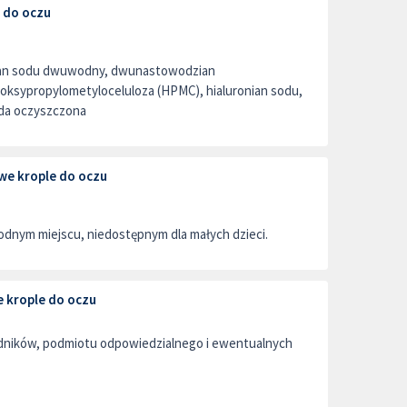
 do oczu
ran sodu dwuwodny, dwunastowodzian
oksypropylometyloceluloza (HPMC), hialuronian sodu,
oda oczyszczona
e krople do oczu
dnym miejscu, niedostępnym dla małych dzieci.
 krople do oczu
adników, podmiotu odpowiedzialnego i ewentualnych