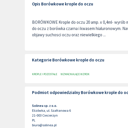
Opis Borówkowe krople do oczu
BORÓWKOWE Krople do oczu 20 amp. x 0,4ml- wyrób m
do oczu z borówka czarna i kwasem hialuronowym. Nawi
objawy suchosci oczu oraz niewielkiego ...
Kategorie Borówkowe krople do oczu
KROPLE I POZOSTAŁE
WZMACNIAJĄCE WZROK
Podmiot odpowiedzialny Borówkowe krople do o
Solinea sp. z o.o.
Elizówka, ul. Szafranowa 6
21-003
Ciecierzyn
PL
biuro@solinea.pl