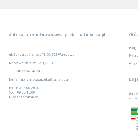
Apteka internetowa
www.apteka-natolinska.pl
Głó
Blog
ul. Sengera „Cichego” 3, 02-793 Warszawa
Kateg
Nr zezwolenia: WIF.Z-1/2003
Artyk
Tel: +48 22 648 42 24
Leg
E-mail: natolinska.apteka@gmail.com
Pon-Pt.
: 08:00-20:00
Sob.
: 09:00-15:00
Apte
Niedz.
: zamknięta
ul. S