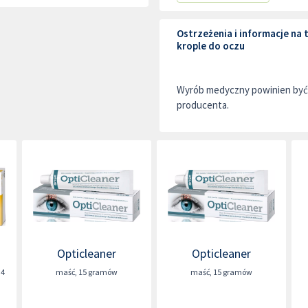
Ostrzeżenia i informacje n
krople do oczu
Wyrób medyczny powinien być 
producenta.
Opticleaner
Opticleaner
,4
maść
,
15 gramów
maść
,
15 gramów