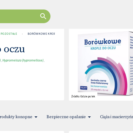
I POZOSTAŁE
›
BORÓWKOWE KROPLE DO OCZU
 oczu
)
,
Hypromeloza (hypromellose)
,
Źródło:
Gdzie po lek
rodukty konopne
Bezpieczne opalanie
Ciąża i macierzyń