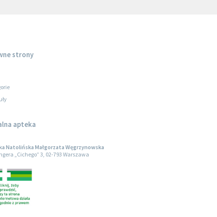
wne strony
orie
uły
alna apteka
ka Natolińska Małgorzata Węgrzynowska
engera „Cichego” 3, 02-793 Warszawa