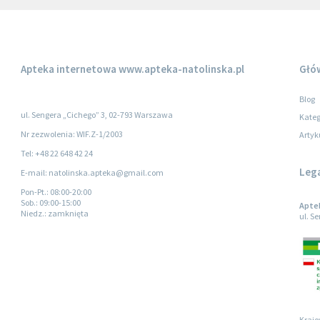
Apteka internetowa
www.apteka-natolinska.pl
Głó
Blog
ul. Sengera „Cichego” 3, 02-793 Warszawa
Kateg
Nr zezwolenia: WIF.Z-1/2003
Artyk
Tel: +48 22 648 42 24
Leg
E-mail: natolinska.apteka@gmail.com
Pon-Pt.
: 08:00-20:00
Sob.
: 09:00-15:00
Apte
Niedz.
: zamknięta
ul. S
Krajo