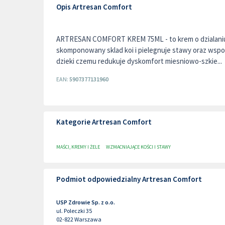
Opis Artresan Comfort
ARTRESAN COMFORT KREM 75ML - to krem o dzialaniu
skomponowany sklad koi i pielegnuje stawy oraz wsp
dzieki czemu redukuje dyskomfort miesniowo-szkie...
EAN:
5907377131960
Kategorie Artresan Comfort
MAŚCI, KREMY I ŻELE
WZMACNIAJĄCE KOŚCI I STAWY
Podmiot odpowiedzialny Artresan Comfort
USP Zdrowie Sp. z o.o.
ul. Poleczki 35
02-822
Warszawa