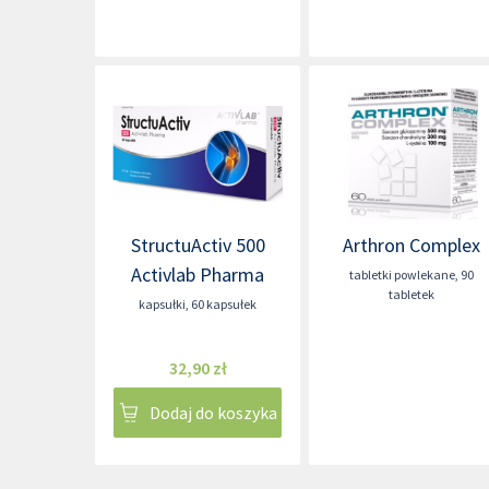
StructuActiv 500
Arthron Complex
Activlab Pharma
tabletki powlekane
,
90
tabletek
kapsułki
,
60 kapsułek
32,90 zł
Dodaj do koszyka