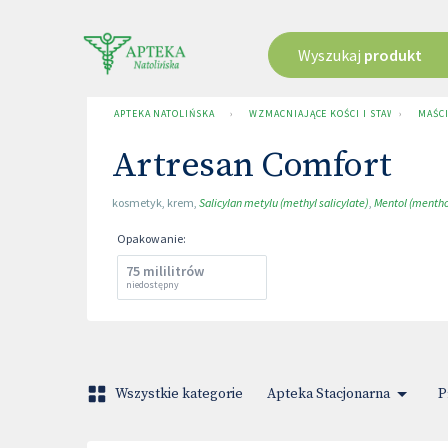
Wyszukaj
produkt
APTEKA NATOLIŃSKA
›
WZMACNIAJĄCE KOŚCI I STAWY
›
MAŚCI
Artresan Comfort
kosmetyk
,
krem
,
Salicylan metylu (methyl salicylate)
,
Mentol (mentho
Opakowanie
:
75 mililitrów
niedostępny
Wszystkie kategorie
Apteka Stacjonarna
P