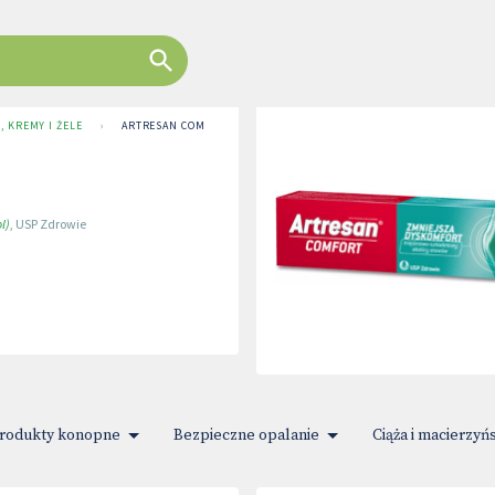
, KREMY I ŻELE
›
ARTRESAN COMFORT
l)
,
USP Zdrowie
rodukty konopne
Bezpieczne opalanie
Ciąża i macierzyń