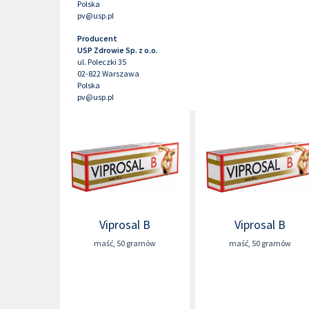
Polska
pv@usp.pl
Producent
USP Zdrowie Sp. z o.o.
ul. Poleczki 35
02-822
Warszawa
Polska
pv@usp.pl
Viprosal B
Viprosal B
maść
,
50 gramów
maść
,
50 gramów