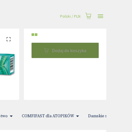
Polski
/
PLN
■■
Dodaj do koszyka
stwo
COMFIFAST dla ATOPIKÓW
Damskie sprawy