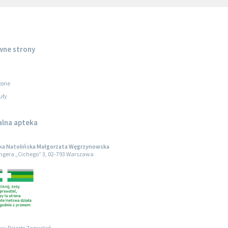
wne strony
orie
uły
alna apteka
ka Natolińska Małgorzata Węgrzynowska
engera „Cichego” 3, 02-793 Warszawa
wy Rejestr Zezwoleń