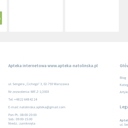
a
Apteka internetowa
www.apteka-natolinska.pl
Głó
Blog
ul. Sengera „Cichego” 3, 02-793 Warszawa
Kateg
Nr zezwolenia: WIF.Z-1/2003
Artyk
Tel: +48 22 648 42 24
Leg
E-mail: natolinska.apteka@gmail.com
Pon-Pt.
: 08:00-20:00
Sob.
: 09:00-15:00
Apte
Niedz.
: zamknięta
ul. S