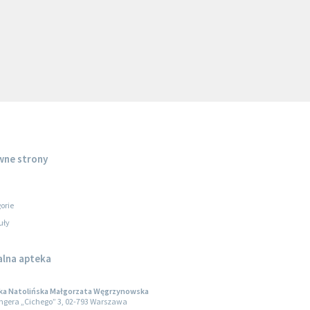
wne strony
orie
uły
alna apteka
ka Natolińska Małgorzata Węgrzynowska
engera „Cichego” 3, 02-793 Warszawa