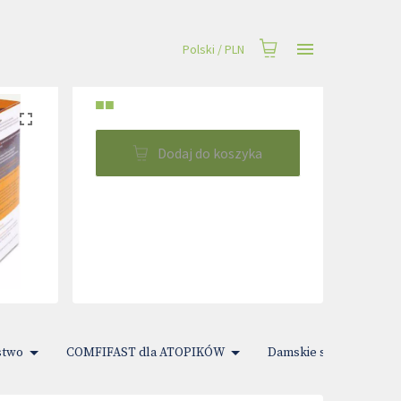
Polski
/
PLN
■■
Dodaj do koszyka
stwo
COMFIFAST dla ATOPIKÓW
Damskie sprawy