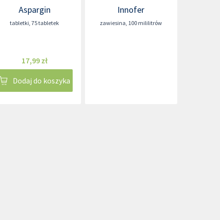
Aspargin
Innofer
tabletki
,
75 tabletek
zawiesina
,
100 mililitrów
17,99 zł
Dodaj do koszyka