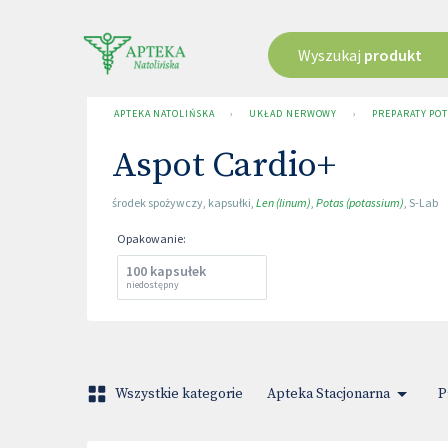
Wyszukaj
produkt
APTEKA NATOLIŃSKA
›
UKŁAD NERWOWY
›
PREPARATY PO
Aspot Cardio+
środek spożywczy
,
kapsułki
,
Len (linum)
,
Potas (potassium)
,
S-Lab
Opakowanie
:
100 kapsułek
niedostępny
Wszystkie kategorie
Apteka Stacjonarna
P