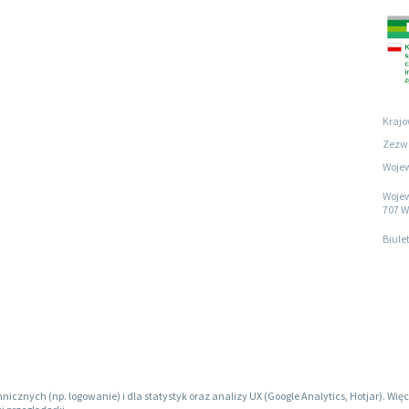
Krajo
Zezwo
Wojew
Wojew
707 W
Biule
hnicznych (np. logowanie) i dla statystyk oraz analizy UX (Google Analytics, Hotjar). W