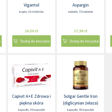
Vigantol
Aspargin
krople
,
10 mililitrów
tabletki
,
75 tabletek
24,50 zł
17,99 zł
a
Dodaj do koszyka
Dodaj do koszyka
Capivit A+E Zdrowa i
Solgar Gentle Iron
piękna skóra
(diglicynian żelaza)
kapsułki
,
30 kapsułek
kapsułki
,
90 kapsułek