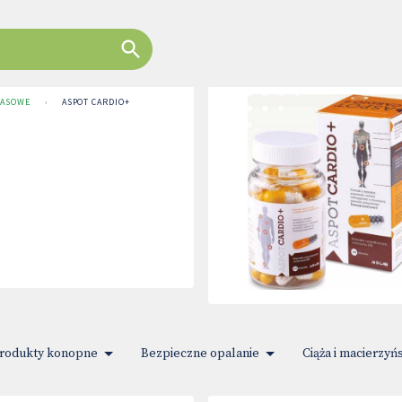
TASOWE
›
ASPOT CARDIO+
rodukty konopne
Bezpieczne opalanie
Ciąża i macierzyń