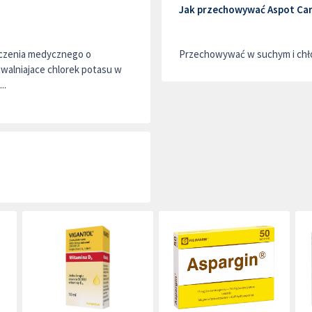
Jak przechowywać Aspot Ca
aczenia medycznego o
Przechowywać w suchym i chło
uwalniajace chlorek potasu w
..