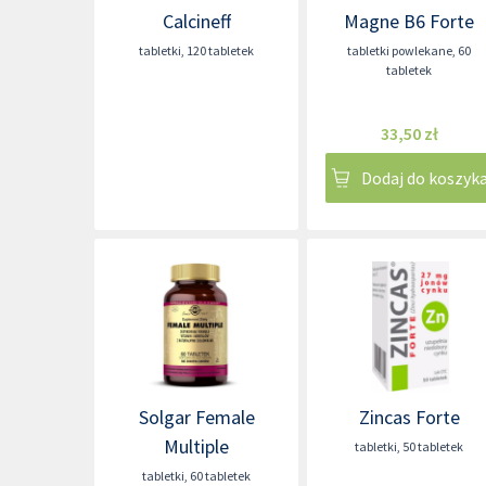
Calcineff
Magne B6 Forte
tabletki
,
120 tabletek
tabletki powlekane
,
60
tabletek
33,50 zł
Dodaj do koszyk
Solgar Female
Zincas Forte
Multiple
tabletki
,
50 tabletek
tabletki
,
60 tabletek