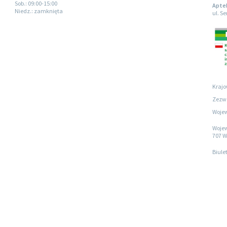
Sob.
: 09:00-15:00
Apte
Niedz.
: zamknięta
ul. S
Krajo
Zezwo
Wojew
Wojew
707 W
Biule