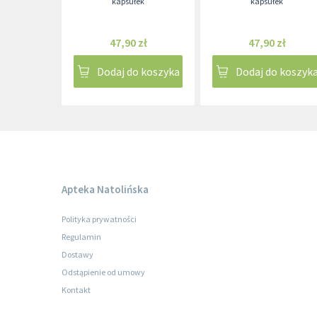
kapsułek
kapsułek
47,90 zł
47,90 zł
Dodaj do koszyka
Dodaj do koszyk
Apteka Natolińska
Polityka prywatności
Regulamin
Dostawy
Odstąpienie od umowy
Kontakt