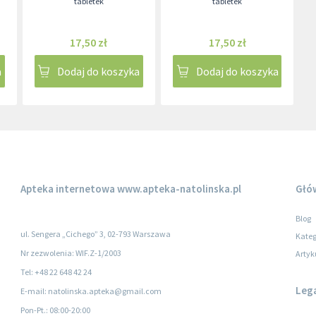
tabletek
tabletek
17,50 zł
17,50 zł
a
Dodaj do koszyka
Dodaj do koszyka
Apteka internetowa
www.apteka-natolinska.pl
Głó
Blog
ul. Sengera „Cichego” 3, 02-793 Warszawa
Kateg
Nr zezwolenia: WIF.Z-1/2003
Artyk
Tel: +48 22 648 42 24
Leg
E-mail: natolinska.apteka@gmail.com
Pon-Pt.
: 08:00-20:00