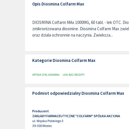
Opis Diosmina Colfarm Max
DIOSMINA Colfarm MAx 1000MG, 60 tabl. - lek OTC. Di
zmikronizowana diosmine. Diosmina Colfarm Max zwie
oraz dziala ochronnie na naczynia. Zwieksza...
Kategorie Diosmina Colfarm Max
APTEKA STACJONARNA
LEKI BEZ RECEPTY
Podmiot odpowiedzialny Diosmina Colfarm Max
Producent
ZAKŁADY FARMACEUTYCZNE "COLFARM" SPÓŁKA AKCYJNA
ul. Wojska Polskiego 3
39-300
Mielec