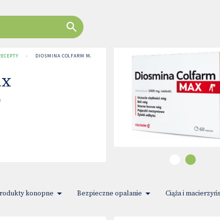
RECEPTY
›
DIOSMINA COLFARM MAX
ax
m
rodukty konopne
Bezpieczne opalanie
Ciąża i macierzyń