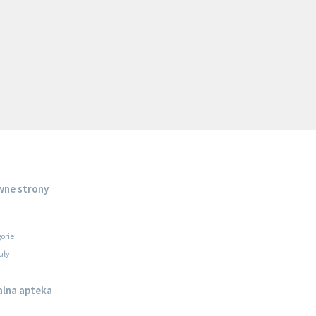
wne strony
orie
uły
alna apteka