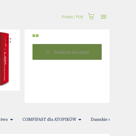
Polski
/
PLN
■■
Dodaj do koszyka
stwo
COMFIFAST dla ATOPIKÓW
Damskie sprawy