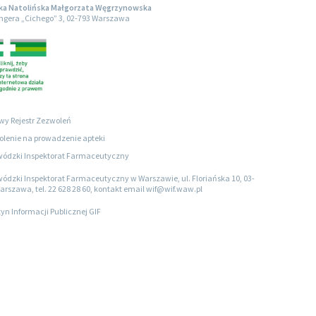
ka Natolińska Małgorzata Węgrzynowska
engera „Cichego” 3, 02-793 Warszawa
wy Rejestr Zezwoleń
lenie na prowadzenie apteki
ódzki Inspektorat Farmaceutyczny
ódzki Inspektorat Farmaceutyczny w Warszawie, ul. Floriańska 10, 03-
arszawa, tel. 22 628 28 60, kontakt email wif@wif.waw.pl
tyn Informacji Publicznej GIF