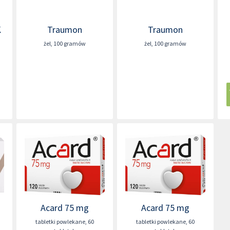
K
Traumon
Traumon
żel
,
100 gramów
żel
,
100 gramów
Acard 75 mg
Acard 75 mg
tabletki powlekane
,
60
tabletki powlekane
,
60