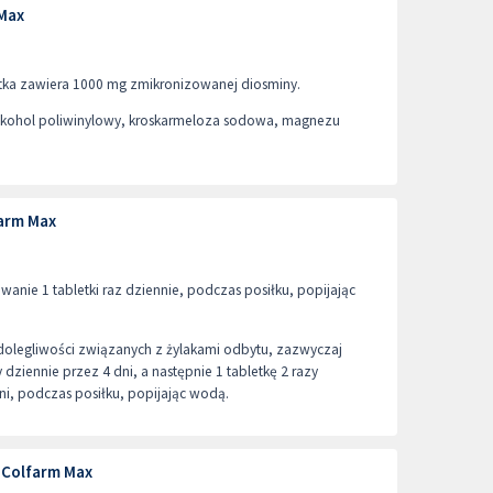
 Max
etka zawiera 1000 mg zmikronizowanej diosminy.
lkohol poliwinylowy, kroskarmeloza sodowa, magnezu
arm Max
wanie 1 tabletki raz dziennie, podczas posiłku, popijając
dolegliwości związanych z żylakami odbytu, zazwyczaj
zy dziennie przez 4 dni, a następnie 1 tabletkę 2 razy
ni, podczas posiłku, popijając wodą.
 Colfarm Max