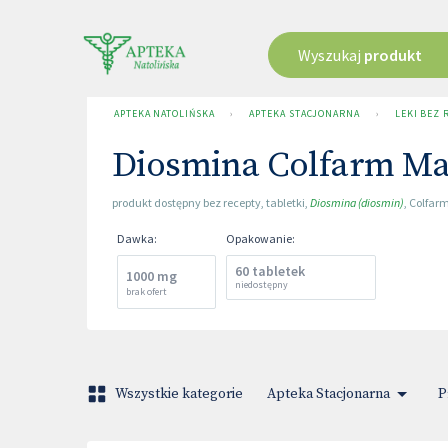
Wyszukaj
produkt
APTEKA NATOLIŃSKA
›
APTEKA STACJONARNA
›
LEKI BEZ 
Diosmina Colfarm M
produkt dostępny bez recepty
,
tabletki
,
Diosmina (diosmin)
,
Colfar
Dawka
:
Opakowanie
:
60 tabletek
1000 mg
niedostępny
brak ofert
Wszystkie kategorie
Apteka Stacjonarna
P