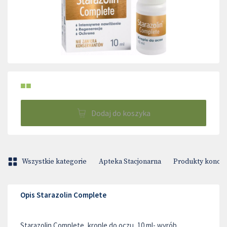
■■
Dodaj do koszyka
Wszystkie kategorie
Apteka Stacjonarna
Produkty konop
Opis Starazolin Complete
Starazolin Complete, krople do oczu, 10 ml- wyrób