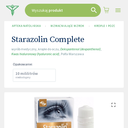
Wyszukaj
produkt
APTEKA NATOLIŃSKA
›
WZMACNIAJĄCE WZROK
›
KROPLE I POZOSTAŁE
Starazolin Complete
wyrób medyczny
,
krople do oczu
,
Dekspantenol (dexpanthenol)
,
Kwas hialuronowy (hyaluronic acid)
,
Polfa Warszawa
Opakowanie
:
10 mililitrów
niedostępny