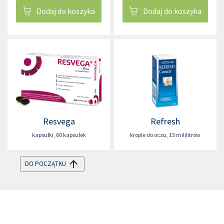
Dodaj do koszyka
Dodaj do koszyka
Resvega
Refresh
kapsułki
,
60 kapsułek
krople do oczu
,
15 mililitrów
DO POCZĄTKU