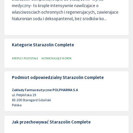
medyczny- to krople intensywnie nawilzajace o
wlasciwosciach ochronnych i regenerujacych, zawierajace
hialuronian sodu i deksopantenol, bez srodków ko...
Kategorie Starazolin Complete
KROPLE I POZOSTAŁE
WZMACNIAJĄCE WZROK
Podmiot odpowiedzialny Starazolin Complete
Zakłady Farmaceutyczne POLPHARMA S.A
ul. Pelplińska 19
83-200
Starogard Gdański
Polska
Jak przechowywać Starazolin Complete