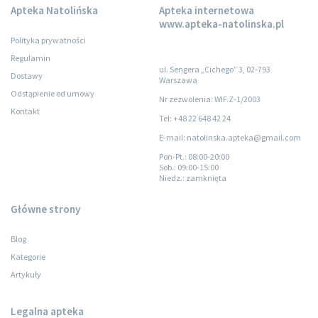
Apteka Natolińska
Apteka internetowa
www.apteka-natolinska.pl
Polityka prywatności
Regulamin
ul. Sengera „Cichego” 3, 02-793
Dostawy
Warszawa
Odstąpienie od umowy
Nr zezwolenia: WIF.Z-1/2003
Kontakt
Tel: +48 22 648 42 24
E-mail: natolinska.apteka@gmail.com
Pon-Pt.
: 08:00-20:00
Sob.
: 09:00-15:00
Niedz.
: zamknięta
Główne strony
Blog
Kategorie
Artykuły
Legalna apteka