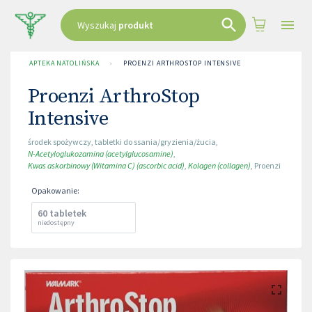
Wyszukaj
produkt
APTEKA NATOLIŃSKA
›
PROENZI ARTHROSTOP INTENSIVE
Proenzi ArthroStop
Intensive
środek spożywczy
,
tabletki do ssania/gryzienia/żucia
,
N-Acetyloglukozamina (acetylglucosamine)
,
Kwas askorbinowy (Witamina C) (ascorbic acid)
,
Kolagen (collagen)
,
Proenzi
Opakowanie
:
60 tabletek
niedostępny