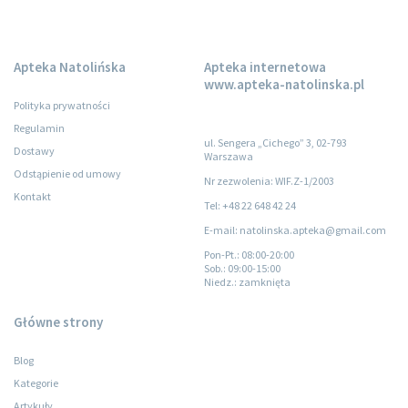
Apteka Natolińska
Apteka internetowa
www.apteka-natolinska.pl
Polityka prywatności
Regulamin
ul. Sengera „Cichego” 3, 02-793
Dostawy
Warszawa
Odstąpienie od umowy
Nr zezwolenia: WIF.Z-1/2003
Kontakt
Tel: +48 22 648 42 24
E-mail: natolinska.apteka@gmail.com
Pon-Pt.
: 08:00-20:00
Sob.
: 09:00-15:00
Niedz.
: zamknięta
Główne strony
Blog
Kategorie
Artykuły