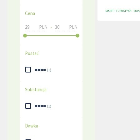
SPORT I TURYSTYKA - SUP
Cena
-
PLN
PLN
Postać
■■■■
(
1
)
Substancja
■■■■
(
1
)
Dawka