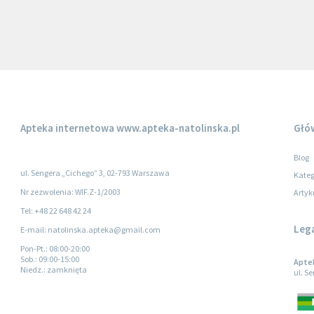
Apteka internetowa
www.apteka-natolinska.pl
Głó
Blog
ul. Sengera „Cichego” 3, 02-793 Warszawa
Kateg
Nr zezwolenia: WIF.Z-1/2003
Artyk
Tel: +48 22 648 42 24
Leg
E-mail: natolinska.apteka@gmail.com
Pon-Pt.
: 08:00-20:00
Sob.
: 09:00-15:00
Apte
Niedz.
: zamknięta
ul. S