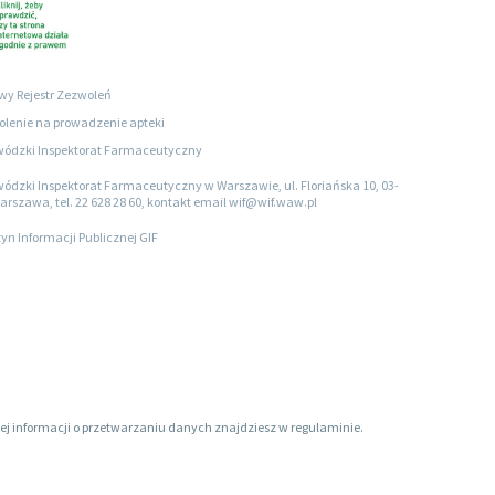
wy Rejestr Zezwoleń
lenie na prowadzenie apteki
ódzki Inspektorat Farmaceutyczny
ódzki Inspektorat Farmaceutyczny w Warszawie, ul. Floriańska 10, 03-
arszawa, tel. 22 628 28 60, kontakt email wif@wif.waw.pl
tyn Informacji Publicznej GIF
ięcej informacji o przetwarzaniu danych znajdziesz w regulaminie.