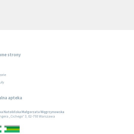
wne strony
orie
uły
alna apteka
ka Natolińska Małgorzata Węgrzynowska
engera „Cichego” 3, 02-793 Warszawa