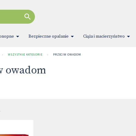
konopne
Bezpieczne opalanie
Ciąża i macierzyństwo
›
WSZYSTKIE KATEGORIE
›
PRZECIW OWADOM
iw owadom
1