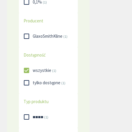
0,1%
(
1
)
Producent
GlaxoSmithKline
(
1
)
Dostępność
wszystkie
(
1
)
tylko dostępne
(
1
)
Typ produktu
■■■■
(
1
)