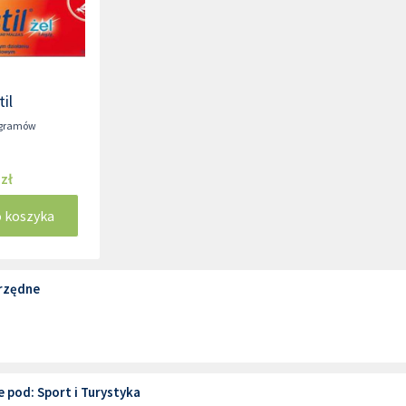
til
 gramów
 zł
o koszyka
rzędne
 pod: Sport i Turystyka