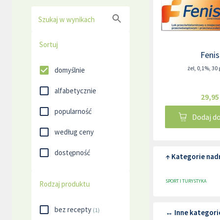
Szukaj w wynikach
Sortuj
Fenis
żel
,
0,1%
,
30
domyślnie
alfabetycznie
29,95
popularność
Dodaj d
według ceny
dostępność
↑ Kategorie nad
SPORT I TURYSTYKA
Rodzaj produktu
bez recepty
(
1
)
↔ Inne kategorie