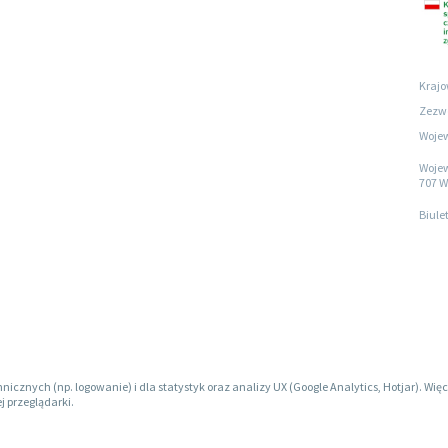
Krajo
Zezwo
Wojew
Wojew
707 W
Biule
hnicznych (np. logowanie) i dla statystyk oraz analizy UX (Google Analytics, Hotjar). W
j przeglądarki.