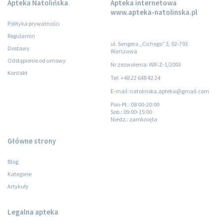
Apteka Natolińska
Apteka internetowa
www.apteka-natolinska.pl
Polityka prywatności
Regulamin
ul. Sengera „Cichego” 3, 02-793
Dostawy
Warszawa
Odstąpienie od umowy
Nr zezwolenia: WIF.Z-1/2003
Kontakt
Tel: +48 22 648 42 24
E-mail: natolinska.apteka@gmail.com
Pon-Pt.
: 08:00-20:00
Sob.
: 09:00-15:00
Niedz.
: zamknięta
Główne strony
Blog
Kategorie
Artykuły
Legalna apteka