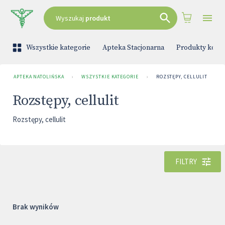
Wyszukaj
produkt
Wszystkie kategorie
Apteka Stacjonarna
Produkty kono
APTEKA NATOLIŃSKA
›
WSZYSTKIE KATEGORIE
›
ROZSTĘPY, CELLULIT
Rozstępy, cellulit
Rozstępy, cellulit
FILTRY
Brak wyników