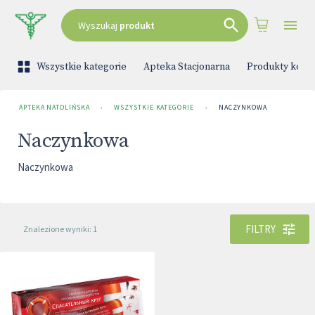
Wyszukaj
produkt
Wszystkie kategorie
Apteka Stacjonarna
Produkty kono
APTEKA NATOLIŃSKA
›
WSZYSTKIE KATEGORIE
›
NACZYNKOWA
Naczynkowa
Naczynkowa
FILTRY
Znalezione wyniki: 1