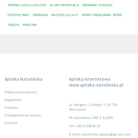
ATOPOWA, SUCHA, ŁUSZCZYCA
BLIZNY, PIGMENTACJA
BRODAWKI I KURZAJKI
ODLEŻYNY, RANY
OPARZENIA
ROZSTĘPY, CELLULIT
SKÓRA Z PROBLEMAMI - RÓŻNE
TRĄDZIK
WRAŻLIWA
Apteka Natolińska
Apteka internetowa
www.apteka-natolinska.pl
Polityka prywatności
Regulamin
ul. Sengera „Cichego” 3, 02-793
Dostawy
Warszawa
Odstąpienie od umowy
Nr zezwolenia: WIF.Z-1/2003
Kontakt
Tel: +48 22 648 42 24
E-mail: natolinska.apteka@gmail.com