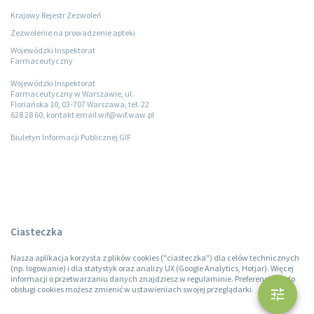
Krajowy Rejestr Zezwoleń
Zezwolenie na prowadzenie apteki
Wojewódzki Inspektorat
Farmaceutyczny
Wojewódzki Inspektorat
Farmaceutyczny w Warszawie, ul.
Floriańska 10, 03-707 Warszawa, tel. 22
628 28 60, kontakt email wif@wif.waw.pl
Biuletyn Informacji Publicznej GIF
Ciasteczka
Nasza aplikacja korzysta z plików cookies ("ciasteczka") dla celów technicznych
(np. logowanie) i dla statystyk oraz analizy UX (Google Analytics, Hotjar). Więcej
informacji o przetwarzaniu danych znajdziesz w regulaminie. Preferencje co do
obsługi cookies możesz zmienić w ustawieniach swojej przeglądarki.