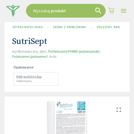
Wyszukaj
produkt
APTEKA NATOLIŃSKA
›
SKÓRA Z PROBLEMAMI
›
ODLEŻYNY, RANY
›
S
SutriSept
wyrób medyczny
,
płyn
,
Poliheksanid (PHMB) (polyhexanide)
,
Poloksamer (poloxamer)
,
Acto
Opakowanie
:
500 mililitrów
niedostępny