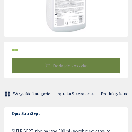
■■
Dodaj do koszyka
Wszystkie kategorie
Apteka Stacjonarna
Produkty konop
Opis SutriSept
SUTRISEPT, plyn na rany, 500 ml - wyrób medyczny- to