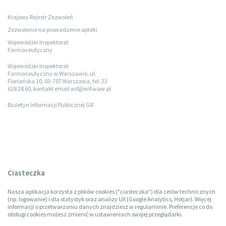
Krajowy Rejestr Zezwoleń
Zezwolenie na prowadzenie apteki
Wojewódzki Inspektorat
Farmaceutyczny
Wojewódzki Inspektorat
Farmaceutyczny w Warszawie, ul.
Floriańska 10, 03-707 Warszawa, tel. 22
628 28 60, kontakt email wif@wif.waw.pl
Biuletyn Informacji Publicznej GIF
Ciasteczka
Nasza aplikacja korzysta z plików cookies ("ciasteczka") dla celów technicznych
(np. logowanie) i dla statystyk oraz analizy UX (Google Analytics, Hotjar). Więcej
informacji o przetwarzaniu danych znajdziesz w regulaminie. Preferencje co do
obsługi cookies możesz zmienić w ustawieniach swojej przeglądarki.