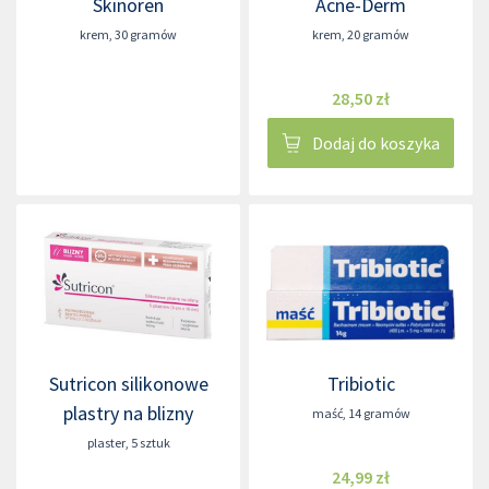
Skinoren
Acne-Derm
krem
,
30 gramów
krem
,
20 gramów
28,50 zł
Dodaj do koszyka
Sutricon silikonowe
Tribiotic
plastry na blizny
maść
,
14 gramów
plaster
,
5 sztuk
24,99 zł