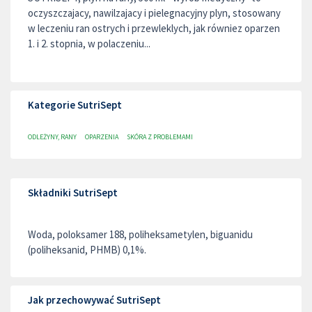
oczyszczajacy, nawilzajacy i pielegnacyjny plyn, stosowany
w leczeniu ran ostrych i przewleklych, jak równiez oparzen
1. i 2. stopnia, w polaczeniu...
Kategorie SutriSept
ODLEŻYNY, RANY
OPARZENIA
SKÓRA Z PROBLEMAMI
Składniki SutriSept
Woda, poloksamer 188, poliheksametylen, biguanidu
(poliheksanid, PHMB) 0,1%.
Jak przechowywać SutriSept