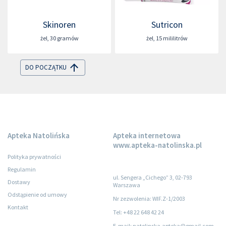
Skinoren
Sutricon
żel
,
30 gramów
żel
,
15 mililitrów
DO POCZĄTKU
Apteka Natolińska
Apteka internetowa
www.apteka-natolinska.pl
Polityka prywatności
Regulamin
ul. Sengera „Cichego” 3, 02-793
Dostawy
Warszawa
Odstąpienie od umowy
Nr zezwolenia: WIF.Z-1/2003
Kontakt
Tel: +48 22 648 42 24
E-mail: natolinska.apteka@gmail.com