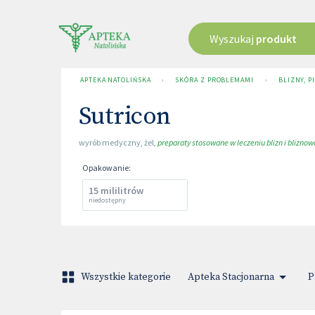
Wyszukaj
produkt
APTEKA NATOLIŃSKA
›
SKÓRA Z PROBLEMAMI
›
BLIZNY, 
Sutricon
wyrób medyczny
,
żel
,
preparaty stosowane w leczeniu blizn i blizno
Opakowanie
:
15 mililitrów
niedostępny
Wszystkie kategorie
Apteka Stacjonarna
P