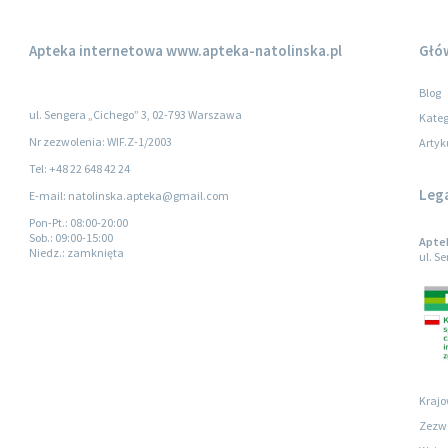
Apteka internetowa
www.apteka-natolinska.pl
Głó
Blog
ul. Sengera „Cichego” 3, 02-793 Warszawa
Kateg
Nr zezwolenia: WIF.Z-1/2003
Artyk
Tel: +48 22 648 42 24
Leg
E-mail: natolinska.apteka@gmail.com
Pon-Pt.
: 08:00-20:00
Sob.
: 09:00-15:00
Apte
Niedz.
: zamknięta
ul. S
Krajo
Zezwo