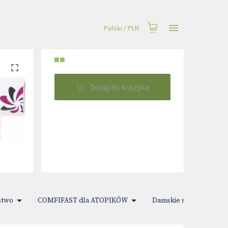
Polski
/
PLN
■■
Dodaj do koszyka
stwo
COMFIFAST dla ATOPIKÓW
Damskie sprawy