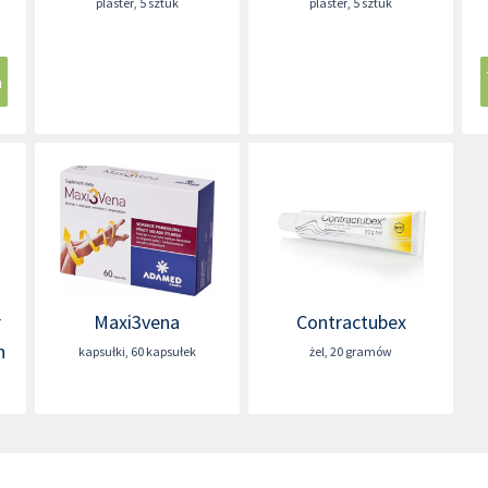
plaster
,
5 sztuk
plaster
,
5 sztuk
a
r
Maxi3vena
Contractubex
n
kapsułki
,
60 kapsułek
żel
,
20 gramów