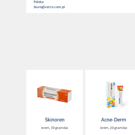
Polska
biuro@verco.com.pl
Skinoren
Acne-Derm
krem
,
30 gramów
krem
,
20 gramów