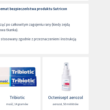
 temat bezpieczeństwa produktu Sutricon
ąć po całkowitym zagojeniu rany (kiedy zejdą
nowa tkanka).
stosowany zgodnie z przeznaczeniem i instrukcją
Tribiotic
Octenisept aerozol
maść
,
14 gramów
aerozol
,
50 mililitrów