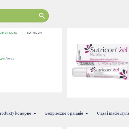
PIGMENTACJA
›
SUTRICON
wców
,
Verco
rodukty konopne
Bezpieczne opalanie
Ciąża i macierzyń