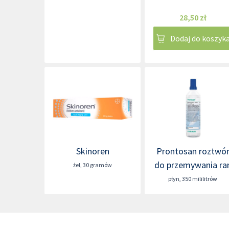
28,50 zł
Dodaj do koszyk
Skinoren
Prontosan roztwó
do przemywania ra
żel
,
30 gramów
płyn
,
350 mililitrów