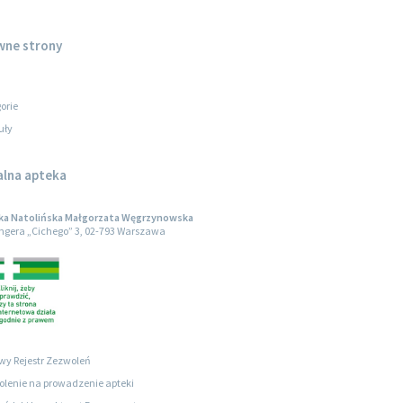
wne strony
orie
uły
alna apteka
ka Natolińska Małgorzata Węgrzynowska
engera „Cichego” 3, 02-793 Warszawa
wy Rejestr Zezwoleń
lenie na prowadzenie apteki