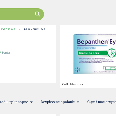
I POZOSTAŁE
›
BEPANTHEN EYE
)
,
Penta
Źródło:
Gdzie po lek
rodukty konopne
Bezpieczne opalanie
Ciąża i macierzyń