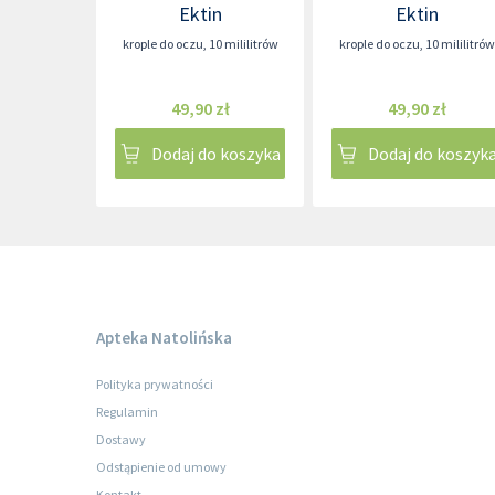
Ektin
Ektin
krople do oczu
,
10 mililitrów
krople do oczu
,
10 mililitrów
49,90 zł
49,90 zł
Dodaj do koszyka
Dodaj do koszyk
Apteka Natolińska
Polityka prywatności
Regulamin
Dostawy
Odstąpienie od umowy
Kontakt