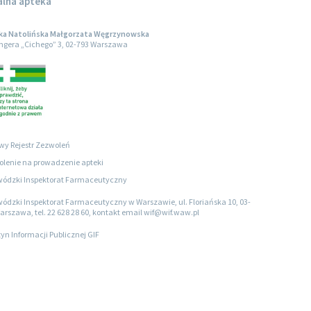
alna apteka
ka Natolińska Małgorzata Węgrzynowska
engera „Cichego” 3, 02-793 Warszawa
wy Rejestr Zezwoleń
lenie na prowadzenie apteki
ódzki Inspektorat Farmaceutyczny
ódzki Inspektorat Farmaceutyczny w Warszawie, ul. Floriańska 10, 03-
arszawa, tel. 22 628 28 60, kontakt email wif@wif.waw.pl
tyn Informacji Publicznej GIF