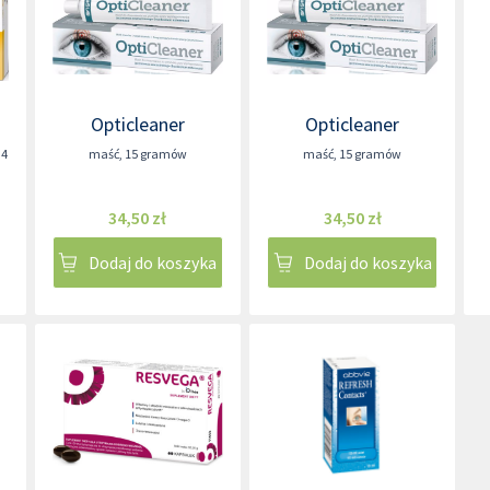
Opticleaner
Opticleaner
,4
maść
,
15 gramów
maść
,
15 gramów
34,50 zł
34,50 zł
Dodaj do koszyka
Dodaj do koszyka