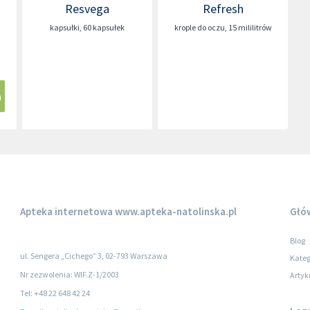
Resvega
Refresh
kapsułki
,
60 kapsułek
krople do oczu
,
15 mililitrów
a
Apteka internetowa
www.apteka-natolinska.pl
Głó
Blog
ul. Sengera „Cichego” 3, 02-793 Warszawa
Kateg
Nr zezwolenia: WIF.Z-1/2003
Artyk
Tel: +48 22 648 42 24