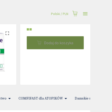
Polski
/
PLN
■■
Dodaj do koszyka
stwo
COMFIFAST dla ATOPIKÓW
Damskie sprawy