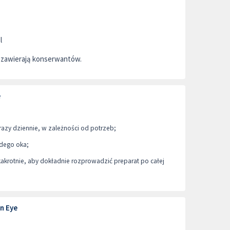
l
 zawierają konserwantów.
e
a razy dziennie, w zależności od potrzeb;
żdego oka;
lkakrotnie, aby dokładnie rozprowadzić preparat po całej
n Eye