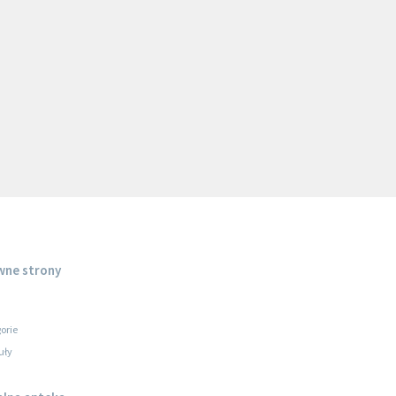
wne strony
orie
uły