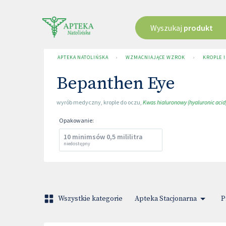
Wyszukaj
produkt
APTEKA NATOLIŃSKA
›
WZMACNIAJĄCE WZROK
›
KROPLE 
Bepanthen Eye
wyrób medyczny
,
krople do oczu
,
Kwas hialuronowy (hyaluronic acid
Opakowanie
:
10 minimsów 0,5 mililitra
niedostępny
Wszystkie kategorie
Apteka Stacjonarna
P