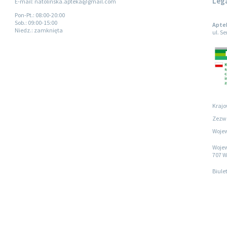
Leg
E-mail: natolinska.apteka@gmail.com
Pon-Pt.
: 08:00-20:00
Sob.
: 09:00-15:00
Apte
Niedz.
: zamknięta
ul. S
Krajo
Zezwo
Wojew
Wojew
707 W
Biule