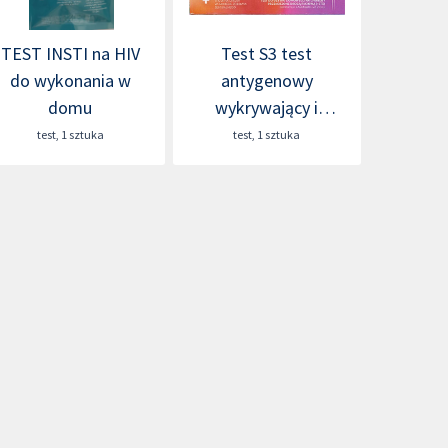
TEST INSTI na HIV
Test S3 test
do wykonania w
antygenowy
domu
wykrywający i
różnicujący choroby
test
,
1 sztuka
test
,
1 sztuka
intymne (3 w 1)
Gardnerella
vaginalis/Candida
albicans/Trichomonas
vaginalis