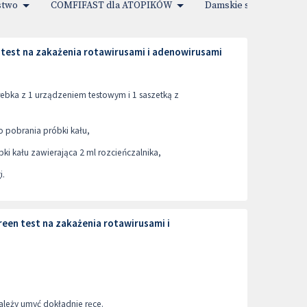
stwo
COMFIFAST dla ATOPIKÓW
Damskie sprawy
test na zakażenia rotawirusami i adenowirusami
rebka z 1 urządzeniem testowym i 1 saszetką z
 pobrania próbki kału,
ki kału zawierająca 2 ml rozcieńczalnika,
i.
en test na zakażenia rotawirusami i
leży umyć dokładnie ręce.