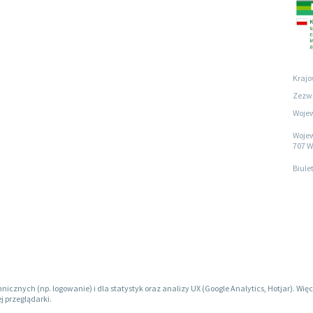
Krajo
Zezwo
Wojew
Wojew
707 W
Biule
hnicznych (np. logowanie) i dla statystyk oraz analizy UX (Google Analytics, Hotjar). W
j przeglądarki.