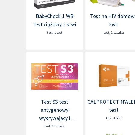
BabyCheck-1 WB
Test na HIV domow
test ciążowy z krwi
3w1
test
,
1 test
test
,
1 sztuka
Test S3 test
CALPROTECTIN'ALE
antygenowy
test
wykrywający i
test
,
1 test
różnicujący choroby
test
,
1 sztuka
intymne (3 w 1)