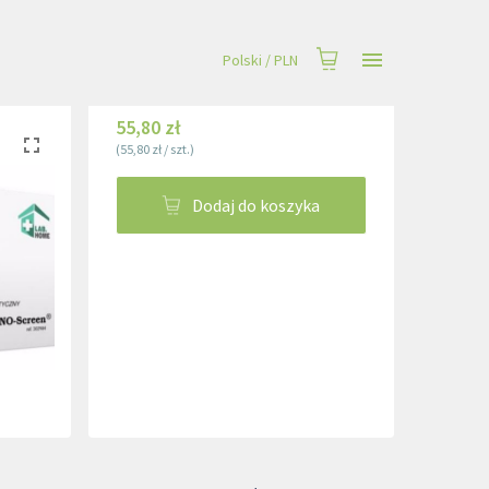
Polski
/
PLN
55,80 zł
(
55,80 zł
/
szt.
)
Dodaj do koszyka