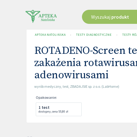
Wyszukaj
produkt
APTEKA NATOLIŃSKA
›
TESTY DIAGNOSTYCZNE
›
TESTY RÓ
ROTADENO-Screen te
zakażenia rotawirusa
adenowirusami
wyrób medyczny
,
test
,
ZBADAJSIE sp. z o.o. (LabHome)
Opakowanie
:
1 test
dostępny
,
cena
55,80 zł