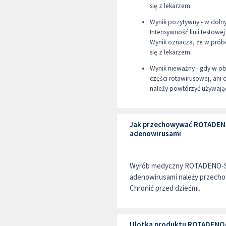
się z lekarzem.
Wynik pozytywny - w dolny
Intensywność linii testowej
Wynik oznacza, że w próbc
się z lekarzem.
Wynik nieważny - gdy w obs
części rotawirusowej, ani 
należy powtórzyć używaj
Jak przechowywać ROTADENO-
adenowirusami
Wyrób medyczny ROTADENO-Scr
adenowirusami należy przecho
Chronić przed dziećmi.
Ulotka produktu ROTADENO-S