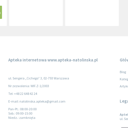
a
Apteka internetowa
www.apteka-natolinska.pl
Głó
Blog
ul. Sengera „Cichego” 3, 02-793 Warszawa
Kateg
Nr zezwolenia: WIF.Z-1/2003
Artyk
Tel: +48 22 648 42 24
Leg
E-mail: natolinska.apteka@gmail.com
Pon-Pt.
: 08:00-20:00
Sob.
: 09:00-15:00
Apte
Niedz.
: zamknięta
ul. S