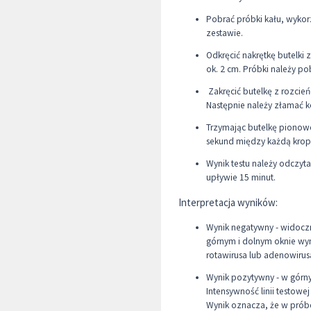
Pobrać próbki kału, wyko
zestawie.
Odkręcić nakrętkę butelki 
ok. 2 cm. Próbki należy po
Zakręcić butelkę z rozcień
Następnie należy złamać k
Trzymając butelkę pionowo 
sekund między każdą krop
Wynik testu należy odczyta
upływie 15 minut.
Interpretacja wyników:
Wynik negatywny - widoczna
górnym i dolnym oknie wyn
rotawirusa lub adenowirus
Wynik pozytywny - w górny
Intensywność linii testowej
Wynik oznacza, że w próbc