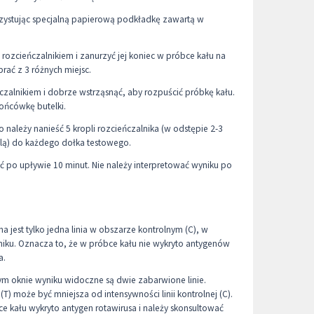
rzystując specjalną papierową podkładkę zawartą w
z rozcieńczalnikiem i zanurzyć jej koniec w próbce kału na
brać z 3 różnych miejsc.
czalnikiem i dobrze wstrząsnąć, aby rozpuścić próbkę kału.
ońcówkę butelki.
należy nanieść 5 kropli rozcieńczalnika (w odstępie 2-3
lą) do każdego dołka testowego.
ć po upływie 10 minut. Nie należy interpretować wyniku po
 jest tylko jedna linia w obszarze kontrolnym (C), w
iku. Oznacza to, że w próbce kału nie wykryto antygenów
a.
m oknie wyniku widoczne są dwie zabarwione linie.
 (T) może być mniejsza od intensywności linii kontrolnej (C).
e kału wykryto antygen rotawirusa i należy skonsultować