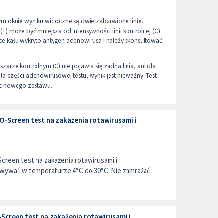
m oknie wyniku widoczne są dwie zabarwione linie.
 (T) może być mniejsza od intensywności linii kontrolnej (C).
e kału wykryto antygen adenowirusa i należy skonsultować
zarze kontrolnym (C) nie pojawia się żadna linia, ani dla
dla części adenowirusowej testu, wynik jest nieważny. Test
ąc nowego zestawu.
Screen test na zakażenia rotawirusami i
een test na zakażenia rotawirusami i
wywać w temperaturze 4°C do 30°C. Nie zamrażać.
creen test na zakażenia rotawirusami i