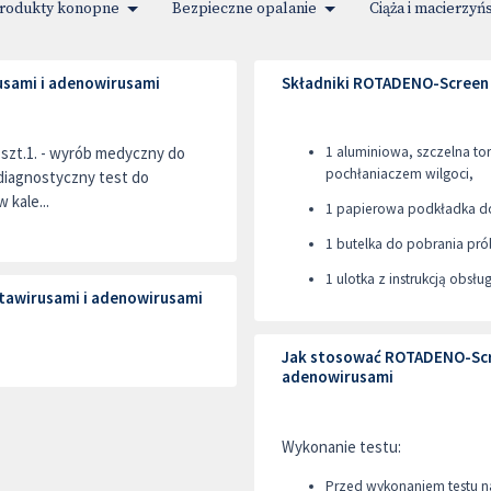
rodukty konopne
Bezpieczne opalanie
Ciąża i macierzyń
usami i adenowirusami
Składniki ROTADENO-Screen 
zt.1. - wyrób medyczny do
1 aluminiowa, szczelna to
pochłaniaczem wilgoci,
iagnostyczny test do
kale...
1 papierowa podkładka do
1 butelka do pobrania prób
1 ulotka z instrukcją obsług
tawirusami i adenowirusami
Jak stosować ROTADENO-Scre
adenowirusami
Wykonanie testu:
Przed wykonaniem testu na