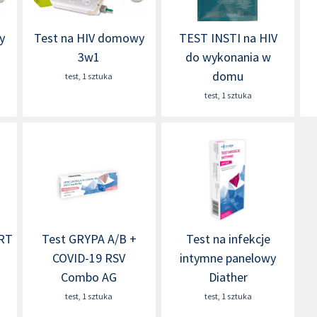
y
Test na HIV domowy
TEST INSTI na HIV
3w1
do wykonania w
domu
test
,
1 sztuka
test
,
1 sztuka
RT
Test GRYPA A/B +
Test na infekcje
COVID-19 RSV
intymne panelowy
Combo AG
Diather
test
,
1 sztuka
test
,
1 sztuka