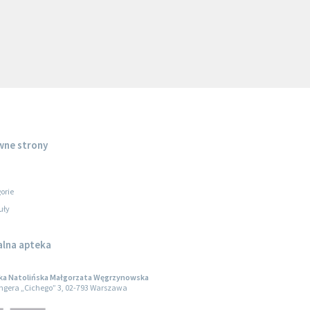
wne strony
orie
uły
alna apteka
ka Natolińska Małgorzata Węgrzynowska
engera „Cichego” 3, 02-793 Warszawa