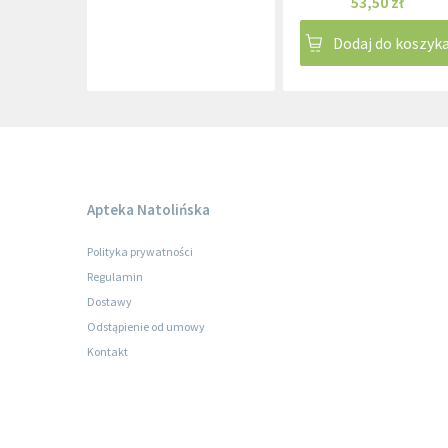
53,50 zł
Gardnerella
Dodaj do koszyk
vaginalis/Candida
albicans/Trichomonas
vaginalis
Apteka Natolińska
Polityka prywatności
Regulamin
Dostawy
Odstąpienie od umowy
Kontakt