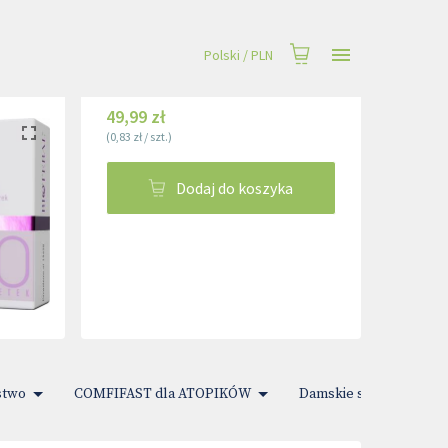
Polski
/
PLN
49,99 zł
(
0,83 zł
/
szt.
)
Dodaj do koszyka
stwo
COMFIFAST dla ATOPIKÓW
Damskie sprawy