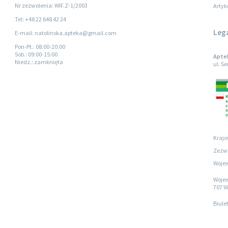
Nr zezwolenia: WIF.Z-1/2003
Artyk
Tel: +48 22 648 42 24
Leg
E-mail: natolinska.apteka@gmail.com
Pon-Pt.
: 08:00-20:00
Sob.
: 09:00-15:00
Apte
Niedz.
: zamknięta
ul. S
Krajo
Zezwo
Wojew
Wojew
707 W
Biule