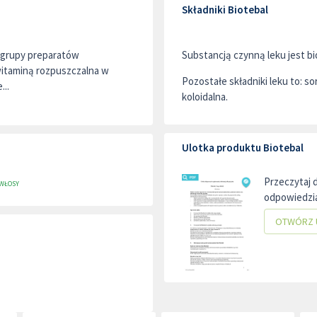
Składniki Biotebal
o grupy preparatów
Substancją czynną leku jest bi
witaminą rozpuszczalna w
Pozostałe składniki leku to: s
...
koloidalna.
Ulotka produktu Biotebal
Przeczytaj 
WŁOSY
odpowiedzia
OTWÓRZ 