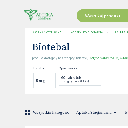
Wyszukaj
produkt
APTEKA NATOLIŃSKA
›
APTEKA STACJONARNA
›
LEKI BEZ 
Biotebal
produkt dostępny bez recepty
,
tabletki
,
Biotyna (Witamina B7, Witami
Dawka
:
Opakowanie
:
60 tabletek
5 mg
dostępny
,
cena
49,99 zł
Wszystkie kategorie
Apteka Stacjonarna
P