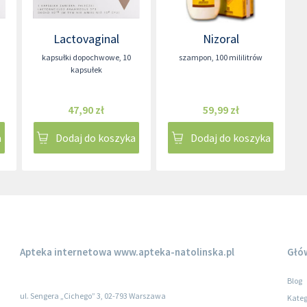
Lactovaginal
Nizoral
kapsułki dopochwowe
,
10
szampon
,
100 mililitrów
kapsułek
47,90 zł
59,99 zł
a
Dodaj do koszyka
Dodaj do koszyka
Apteka internetowa
www.apteka-natolinska.pl
Głó
Blog
ul. Sengera „Cichego” 3, 02-793 Warszawa
Kateg