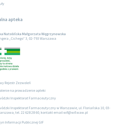
uły
alna apteka
ka Natolińska Małgorzata Węgrzynowska
engera „Cichego” 3, 02-793 Warszawa
wy Rejestr Zezwoleń
lenie na prowadzenie apteki
ódzki Inspektorat Farmaceutyczny
ódzki Inspektorat Farmaceutyczny w Warszawie, ul. Floriańska 10, 03-
arszawa, tel. 22 628 28 60, kontakt email wif@wif.waw.pl
tyn Informacji Publicznej GIF