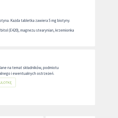
otyna. Każda tabletka zawiera 5 mg biotyny.
orbitol (E420), magnezu stearynian, krzemionka
dane na temat składników, podmiotu
lnego i ewentualnych ostrzeżeń.
ULOTKĘ