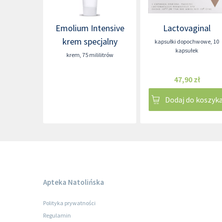
Emolium Intensive
Lactovaginal
krem specjalny
kapsułki dopochwowe
,
10
kapsułek
krem
,
75 mililitrów
47,90 zł
Dodaj do koszyk
Apteka Natolińska
Polityka prywatności
Regulamin