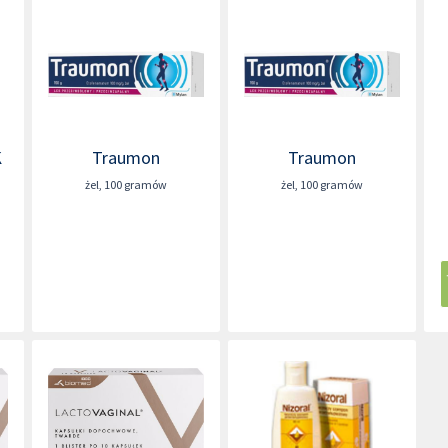
K
Traumon
Traumon
żel
,
100 gramów
żel
,
100 gramów