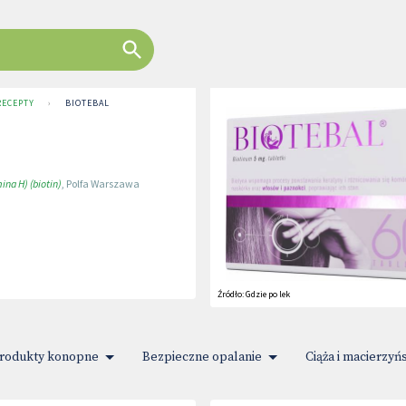
RECEPTY
›
BIOTEBAL
na H) (biotin)
,
Polfa Warszawa
Źródło:
Gdzie po lek
rodukty konopne
Bezpieczne opalanie
Ciąża i macierzyń