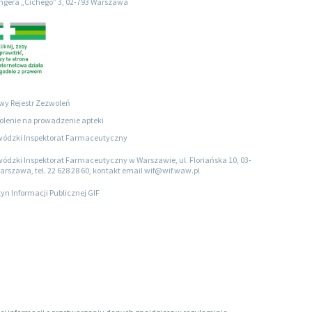
engera „Cichego” 3, 02-793 Warszawa
wy Rejestr Zezwoleń
lenie na prowadzenie apteki
ódzki Inspektorat Farmaceutyczny
ódzki Inspektorat Farmaceutyczny w Warszawie, ul. Floriańska 10, 03-
arszawa, tel. 22 628 28 60, kontakt email wif@wif.waw.pl
tyn Informacji Publicznej GIF