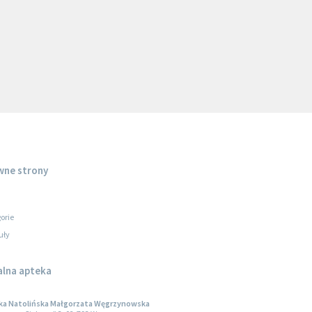
wne strony
orie
uły
alna apteka
ka Natolińska Małgorzata Węgrzynowska