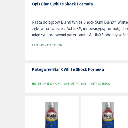
Opis BlanX White Shock Formuła
Pasta do zębów BlanX White Shock 50ml BlanX® White 
zębów na świecie z ActiluX®, innowacyjną formułą c
międzynarodowymi patentami. - ActiluX® obecny w for
EAN:
8017331035696
Kategorie BlanX White Shock Formuła
HIGIENA I PIELĘGNACJA
JAMA USTNA I NOS
PASTY DO ZĘBÓW