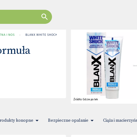
TNA I NOS
›
BLANX WHITE SHOCK FORMUŁA
ormuła
Źródło:
Gdzie po lek
rodukty konopne
Bezpieczne opalanie
Ciąża i macierzyń