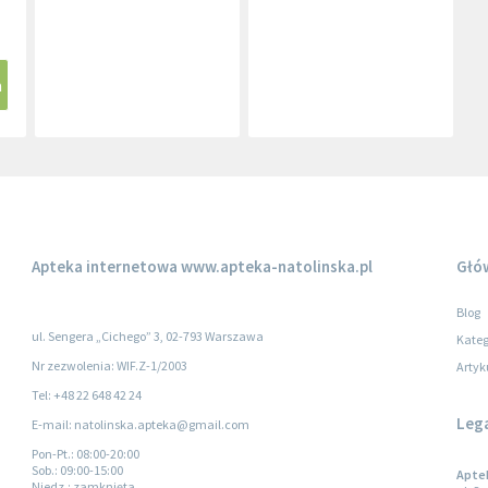
a
Apteka internetowa
www.apteka-natolinska.pl
Głó
Blog
ul. Sengera „Cichego” 3, 02-793 Warszawa
Kateg
Nr zezwolenia: WIF.Z-1/2003
Artyk
Tel: +48 22 648 42 24
Leg
E-mail: natolinska.apteka@gmail.com
Pon-Pt.
: 08:00-20:00
Sob.
: 09:00-15:00
Apte
Niedz.
: zamknięta