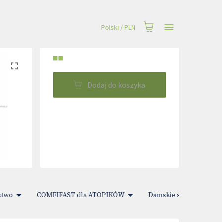
Polski
/
PLN
■■
Dodaj do koszyka
stwo
COMFIFAST dla ATOPIKÓW
Damskie sprawy