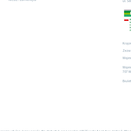
ul. S
Krajo
Zezwo
Wojew
Wojew
707 W
Biule