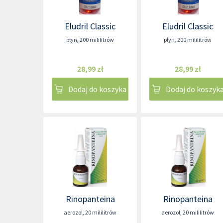
Eludril Classic
Eludril Classic
płyn
,
200 mililitrów
płyn
,
200 mililitrów
28,99 zł
28,99 zł
Dodaj do koszyka
Dodaj do koszyk
Rinopanteina
Rinopanteina
aerozol
,
20 mililitrów
aerozol
,
20 mililitrów