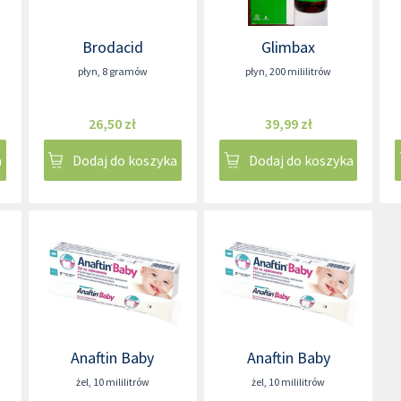
Brodacid
Glimbax
płyn
,
8 gramów
płyn
,
200 mililitrów
26,50 zł
39,99 zł
a
Dodaj do koszyka
Dodaj do koszyka
Anaftin Baby
Anaftin Baby
żel
,
10 mililitrów
żel
,
10 mililitrów