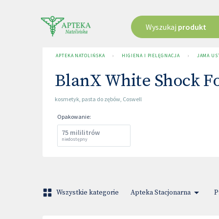
Wyszukaj
produkt
APTEKA NATOLIŃSKA
›
HIGIENA I PIELĘGNACJA
›
JAMA US
BlanX White Shock F
kosmetyk
,
pasta do zębów
,
Coswell
Opakowanie
:
75 mililitrów
niedostępny
Wszystkie kategorie
Apteka Stacjonarna
P