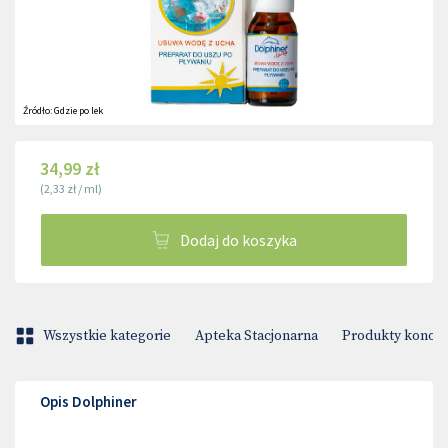
Źródło:
Gdzie po lek
34,99 zł
(
2,33 zł
/
ml
)
Dodaj do koszyka
Wszystkie kategorie
Apteka Stacjonarna
Produkty konop
Opis Dolphiner