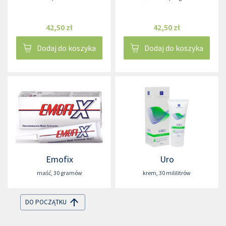
42,50 zł
42,50 zł
Dodaj do koszyka
Dodaj do koszyka
Emofix
Uro
maść
,
30 gramów
krem
,
30 mililitrów
DO POCZĄTKU