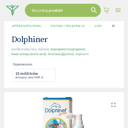
Wyszukaj
produkt
APTEKA NATOLIŃSKA
›
HIGIENA I PIELĘGNACJA
›
USZY
›
DOLPHINE
Dolphiner
wyrób medyczny
,
aerozol
,
Izopropanol (isopropanol)
,
Kwas octowy (acetic acid)
,
Gliceryna (glycerol)
,
Axpharm
Opakowanie
:
15 mililitrów
dostępny
,
cena
34,99 zł