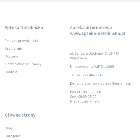
Apteka Natolińska
Apteka internetowa
www.apteka-natolinska.pl
Polityka prywatności
Regulamin
ul. Sengera „Cichego” 3, 02-793
Dostawy
Warszawa
Odstąpienie od umowy
Nr zezwolenia: WIF.Z-1/2003
Kontakt
Tel: +48 22 648 42 24
E-mail: natolinska.apteka@gmail.com
Pon-Pt.
: 08:00-20:00
Sob.
: 09:00-15:00
Niedz.
: zamknięta
Główne strony
Blog
Kategorie