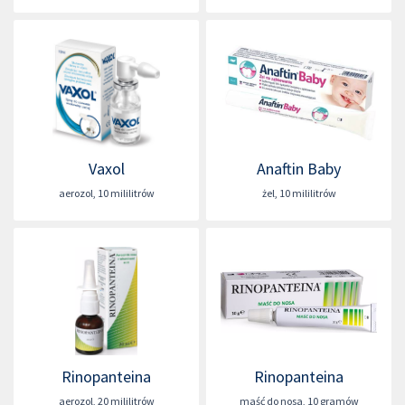
Vaxol
Anaftin Baby
aerozol
,
10 mililitrów
żel
,
10 mililitrów
Rinopanteina
Rinopanteina
aerozol
,
20 mililitrów
maść do nosa
,
10 gramów