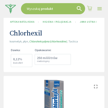
Wyszukaj
produkt
APTEKA NATOLIŃSKA
›
HIGIENA I PIELĘGNACJA
›
JAMA USTNA I NOS
›
Chlorhexil
kosmetyk
,
płyn
,
Chloroheksydyna (chlorhexidine)
,
Tactica
Dawka
:
Opakowanie
:
250 mililitrów
0,12%
niedostępny
brak ofert