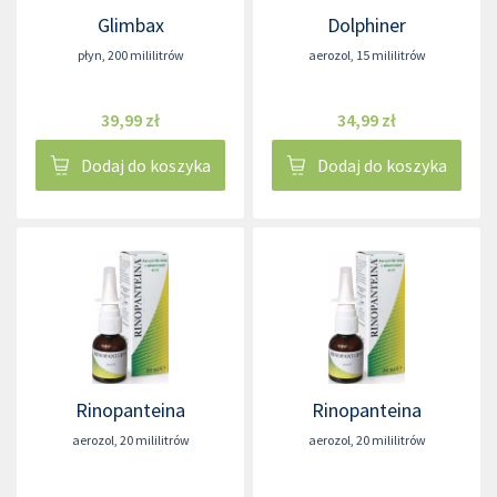
Glimbax
Dolphiner
płyn
,
200 mililitrów
aerozol
,
15 mililitrów
39,99 zł
34,99 zł
Dodaj do koszyka
Dodaj do koszyka
Rinopanteina
Rinopanteina
aerozol
,
20 mililitrów
aerozol
,
20 mililitrów