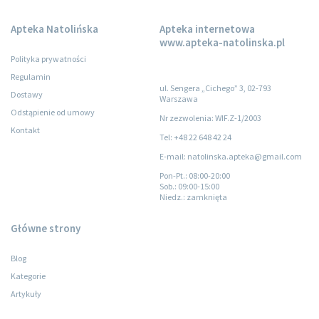
Apteka Natolińska
Apteka internetowa
www.apteka-natolinska.pl
Polityka prywatności
Regulamin
ul. Sengera „Cichego” 3, 02-793
Dostawy
Warszawa
Odstąpienie od umowy
Nr zezwolenia: WIF.Z-1/2003
Kontakt
Tel: +48 22 648 42 24
E-mail: natolinska.apteka@gmail.com
Pon-Pt.
: 08:00-20:00
Sob.
: 09:00-15:00
Niedz.
: zamknięta
Główne strony
Blog
Kategorie
Artykuły