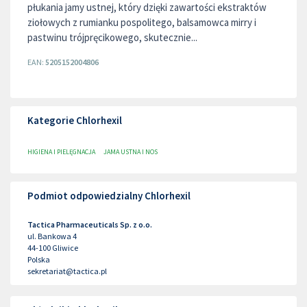
płukania jamy ustnej, który dzięki zawartości ekstraktów
ziołowych z rumianku pospolitego, balsamowca mirry i
pastwinu trójpręcikowego, skutecznie...
EAN:
5205152004806
Kategorie Chlorhexil
HIGIENA I PIELĘGNACJA
JAMA USTNA I NOS
Podmiot odpowiedzialny Chlorhexil
Tactica Pharmaceuticals Sp. z o.o.
ul. Bankowa 4
44-100
Gliwice
Polska
sekretariat@tactica.pl