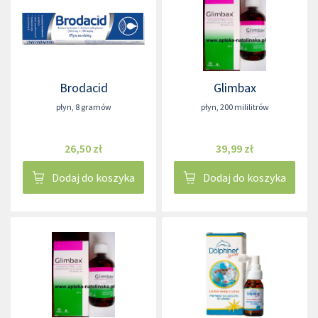
Brodacid
Glimbax
płyn
,
8 gramów
płyn
,
200 mililitrów
26,50 zł
39,99 zł
Dodaj do koszyka
Dodaj do koszyka