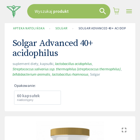
Wyszukaj
produkt
APTEKA NATOLIŃSKA
›
SOLGAR
›
SOLGAR ADVANCED 40+ ACIDOPHILUS
Solgar Advanced 40+
acidophilus
suplement diety
,
kapsułki
,
lactobacillus acidophilus
,
Streptococcus salivarius ssp. thermophilus (streptococcus thermophilus)
,
bifidobacterium animalis
,
lactobacillus rhamnosus
,
Solgar
Opakowanie
:
60 kapsułek
niedostępny