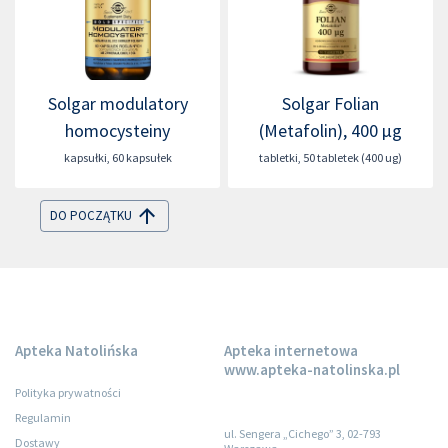
Solgar modulatory
Solgar Folian
homocysteiny
(Metafolin), 400 µg
kapsułki
,
60 kapsułek
tabletki
,
50 tabletek (400 ug)
DO POCZĄTKU
Apteka Natolińska
Apteka internetowa
www.apteka-natolinska.pl
Polityka prywatności
Regulamin
ul. Sengera „Cichego” 3, 02-793
Dostawy