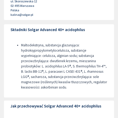
ul. Skoroszewska 12
02-495
Warszawa
Polska
kalina@solgar.pl
Składniki Solgar Advanced 40+ acidophilus
Maltodekstryna, substancja glazurująca:
hydroksypropylometyloceluloza, substancje
wypełniające: celuloza, alginian sodu; substancja
przeciwzbrylająca: dwutlenek krzemu, mieszanina
probiotyków: L. acidophilus LA-5®, S. thermophilus TH-4™,
B. lactis BB-12®, L. paracasei L CASEI 431®, L. rhamnosus
LGG®, sacharoza, substancja przeciwzbrylająca: sole
magnezowe (roślinnych) kwasów tłuszczowych, regulator
kwasowości: askorbinian sodu.
Jak przechowywać Solgar Advanced 40+ acidophilus