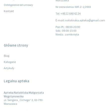
Warszawa
Odstąpienie od umowy
Nr zezwolenia: WIF.Z-1/2003
Kontakt
Tel: +48 22 648 42 24
E-mail: natolinska.apteka@gmail.com
Pon-Pt.
: 08:00-20:00
Sob.
: 09:00-15:00
Niedz.
: zamknięta
Główne strony
Blog
Kategorie
Artykuły
Legalna apteka
Apteka Natolińska Małgorzata
Węgrzynowska
ul. Sengera „Cichego” 3, 02-793
Warszawa