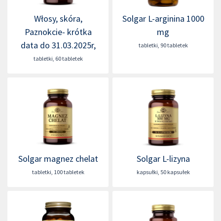
Włosy, skóra,
Solgar L-arginina 1000
Paznokcie- krótka
mg
data do 31.03.2025r,
tabletki
,
90 tabletek
tabletki
,
60 tabletek
Solgar magnez chelat
Solgar L-lizyna
tabletki
,
100 tabletek
kapsułki
,
50 kapsułek