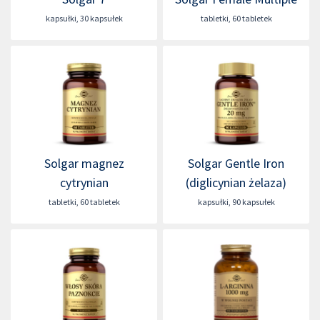
kapsułki
,
30 kapsułek
tabletki
,
60 tabletek
Solgar magnez
Solgar Gentle Iron
cytrynian
(diglicynian żelaza)
tabletki
,
60 tabletek
kapsułki
,
90 kapsułek