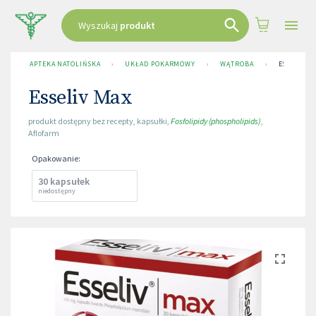
Wyszukaj
produkt
APTEKA NATOLIŃSKA
›
UKŁAD POKARMOWY
›
WĄTROBA
›
ESSELIV M
Esseliv Max
produkt dostępny bez recepty
,
kapsułki
,
Fosfolipidy (phospholipids)
,
Aflofarm
Opakowanie
:
30 kapsułek
niedostępny