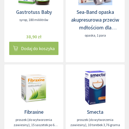
Gastrotuss Baby
Sea-Band opaska
akupresurowa przeciw
syrop
,
180 mililitrów
mdłościom dla
dorosłych
opaska
,
1 para
38,90 zł
Dodaj do koszyka
Fibraxine
Smecta
proszek (do wytworzenia
proszek (do wytworzenia
zawiesiny)
,
15 saszetek po 6
zawiesiny)
,
10 torebek 3,76 grama