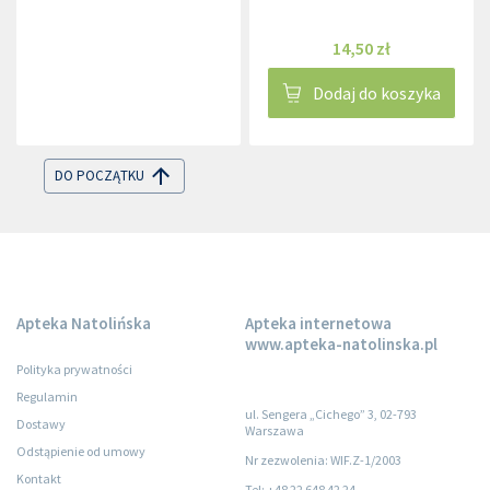
gramów
14,50 zł
Dodaj do koszyka
DO POCZĄTKU
Apteka Natolińska
Apteka internetowa
www.apteka-natolinska.pl
Polityka prywatności
Regulamin
ul. Sengera „Cichego” 3, 02-793
Dostawy
Warszawa
Odstąpienie od umowy
Nr zezwolenia: WIF.Z-1/2003
Kontakt
Tel: +48 22 648 42 24