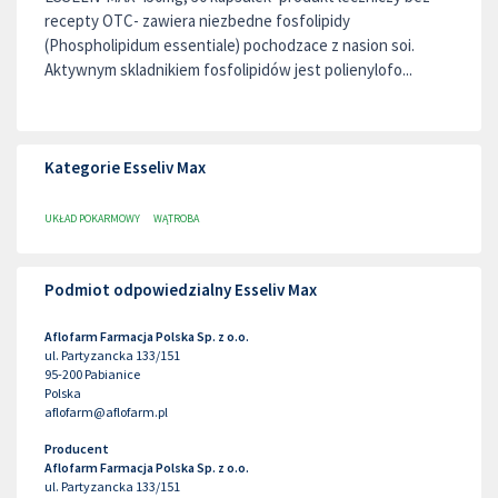
recepty OTC- zawiera niezbedne fosfolipidy
(Phospholipidum essentiale) pochodzace z nasion soi.
Aktywnym skladnikiem fosfolipidów jest polienylofo...
Kategorie Esseliv Max
UKŁAD POKARMOWY
WĄTROBA
Podmiot odpowiedzialny Esseliv Max
Aflofarm Farmacja Polska Sp. z o.o.
ul. Partyzancka 133/151
95-200
Pabianice
Polska
aflofarm@aflofarm.pl
Producent
Aflofarm Farmacja Polska Sp. z o.o.
ul. Partyzancka 133/151