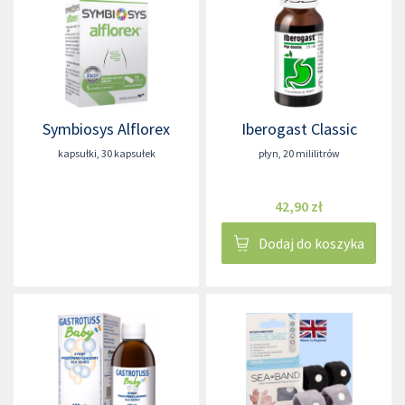
Symbiosys Alflorex
Iberogast Classic
kapsułki
,
30 kapsułek
płyn
,
20 mililitrów
42,90 zł
Dodaj do koszyka