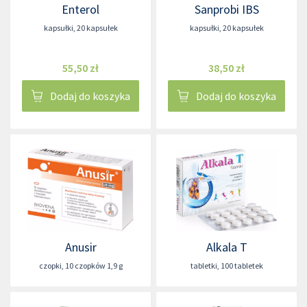
Enterol
Sanprobi IBS
kapsułki
,
20 kapsułek
kapsułki
,
20 kapsułek
55,50 zł
38,50 zł
Dodaj do koszyka
Dodaj do koszyka
Anusir
Alkala T
czopki
,
10 czopków 1,9 g
tabletki
,
100 tabletek