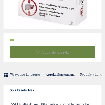
■■
Dodaj do koszyka
Wszystkie kategorie
Apteka Stacjonarna
Produkty konop
Opis Esseliv Max
ESSELIV MAX 450mg, 30 kapsulek- produkt leczniczy bez