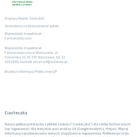
Krajowy Rejestr Zezwoleń
Zezwolenie na prowadzenie apteki
Wojewódzki Inspektorat
Farmaceutyczny
Wojewódzki Inspektorat
Farmaceutyczny w Warszawie, ul.
Floriańska 10, 03-707 Warszawa, tel. 22
628 28 60, kontakt email wif@wif.waw.pl
Biuletyn Informacji Publicznej GIF
Ciasteczka
Nasza aplikacja korzysta z plików cookies ("ciasteczka") dla celów technicznych
(np. logowanie) i dla statystyk oraz analizy UX (Google Analytics, Hotjar). Więcej
informacji o przetwarzaniu danych znajdziesz w regulaminie. Preferencje co do